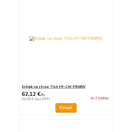
Držiak na strop TOA HY-CM-FB08W
62,12 €
/
ks
do 3 týždňov
50,50 €
bez DPH
Detail