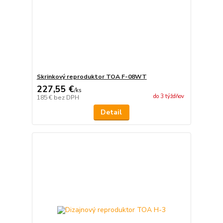
Skrinkový reproduktor TOA F-08WT
227,55 €
/
ks
do 3 týždňov
185 €
bez DPH
Detail