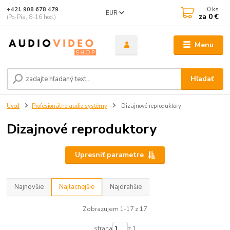
0
ks
+421 908 678 479
EUR
za
0 €
(Po-Pia, 8-16 hod.)
Menu
Hľadať
Úvod
Profesionálne audio systémy
Dizajnové reproduktory
Dizajnové reproduktory
Upresniť parametre
Najnovšie
Najlacnejšie
Najdrahšie
Zobrazujem 1-17 z 17
strana
z 1