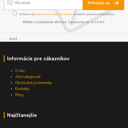
Prihlásiť sa
Súhlasím so
spracovaním osobných údajov
za účelom zasielania newslettera.
Môžete sa kedykoľvek odhlásiť. Zasielame raz za 14 dní.
..... avet ...
Informácie pre zákazníkov
O nás
Ako nakupovať
Obchodné podmienky
Kontakty
Blog
Najčítanejšie