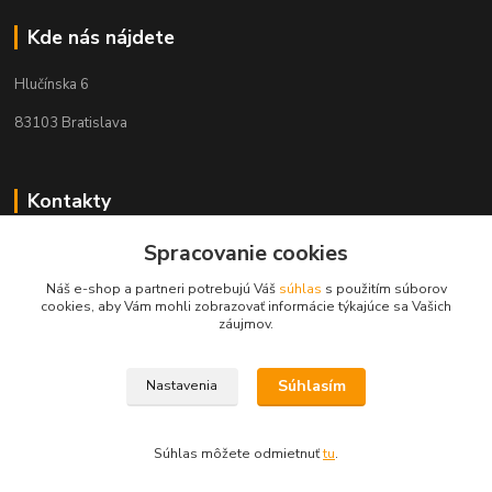
Kde nás nájdete
Hlučínska 6
83103 Bratislava
Kontakty
+421 908 678 479
Spracovanie cookies
(Po-Pia, 8-16 hod.)
Náš e-shop a partneri potrebujú Váš
súhlas
s použitím súborov
cookies, aby Vám mohli zobrazovať informácie týkajúce sa Vašich
info@audiovideoshop.sk
záujmov.
Súhlasím
Nastavenia
Súhlas môžete odmietnuť
tu
.
Vytvorené na
Eshop-rychlo.sk