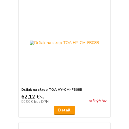
Držiak na strop TOA HY-CM-FB08B
62,12 €
/
ks
do 3 týždňov
50,50 €
bez DPH
Detail