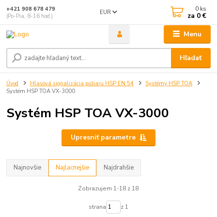
0
ks
+421 908 678 479
EUR
za
0 €
(Po-Pia, 8-16 hod.)
Menu
Hľadať
Úvod
Hlasová signalizácia požiaru HSP EN 54
Systémy HSP TOA
Systém HSP TOA VX-3000
Systém HSP TOA VX-3000
Upresniť parametre
Najnovšie
Najlacnejšie
Najdrahšie
Zobrazujem 1-18 z 18
strana
z 1