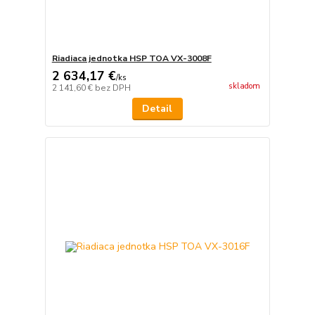
Riadiaca jednotka HSP TOA VX-3008F
2 634,17 €
/
ks
skladom
2 141,60 €
bez DPH
Detail