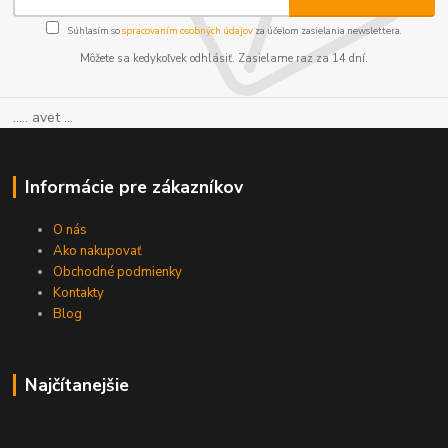
Súhlasím so
spracovaním osobných údajov
za účelom zasielania newslettera.
Môžete sa kedykoľvek odhlásiť. Zasielame raz za 14 dní.
..... avet ...
Informácie pre zákazníkov
O nás
Ako nakupovať
Obchodné podmienky
Kontakty
Blog
Najčítanejšie