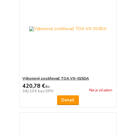
Výkonový zosilňovač TOA VX-015DA
420,78 €
/
ks
Nie je skladom
342,10 €
bez DPH
Detail