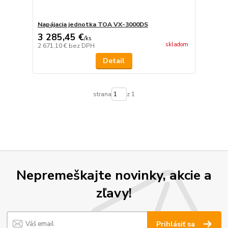
Napájacia jednotka TOA VX-3000DS
3 285,45 €
/
ks
skladom
2 671,10 €
bez DPH
Detail
strana
z 1
Nepremeškajte novinky, akcie a
zľavy!
Prihlásiť sa