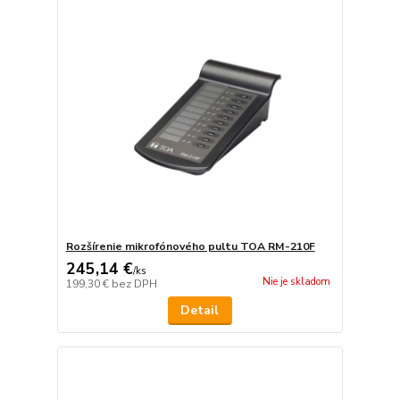
Rozšírenie mikrofónového pultu TOA RM-210F
245,14 €
/
ks
Nie je skladom
199,30 €
bez DPH
Detail