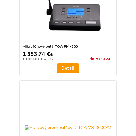
Mikrofónový pult TOA RM-500
1 353,74 €
/
ks
Nie je skladom
1 100,60 €
bez DPH
Detail