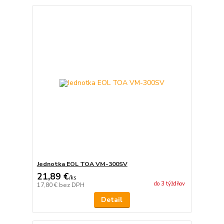
Jednotka EOL TOA VM-300SV
21,89 €
/
ks
do 3 týždňov
17,80 €
bez DPH
Detail