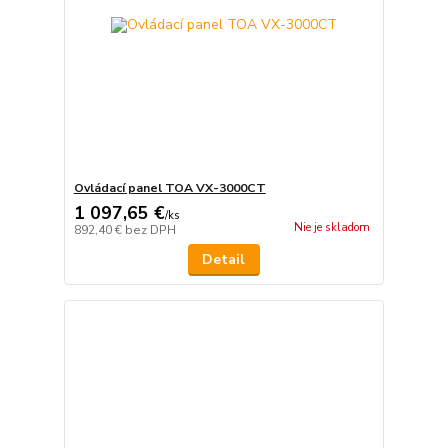
Ovládací panel TOA VX-3000CT
1 097,65 €
/
ks
Nie je skladom
892,40 €
bez DPH
Detail