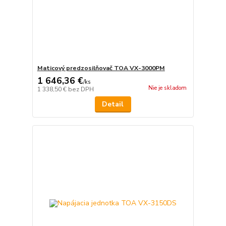
Maticový predzosilňovač TOA VX-3000PM
1 646,36 €
/
ks
Nie je skladom
1 338,50 €
bez DPH
Detail