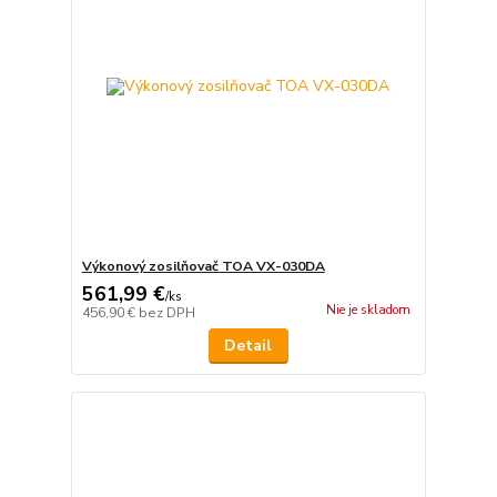
Výkonový zosilňovač TOA VX-030DA
561,99 €
/
ks
Nie je skladom
456,90 €
bez DPH
Detail