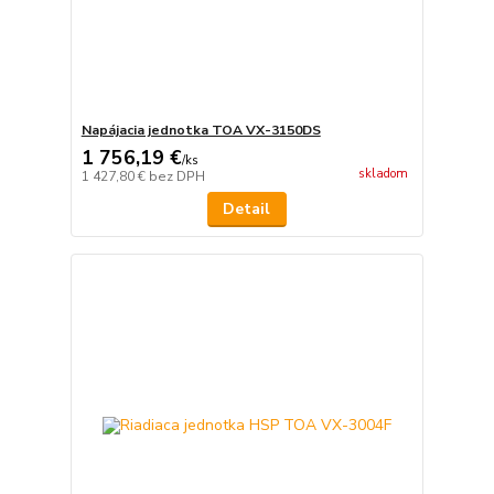
Napájacia jednotka TOA VX-3150DS
1 756,19 €
/
ks
skladom
1 427,80 €
bez DPH
Detail