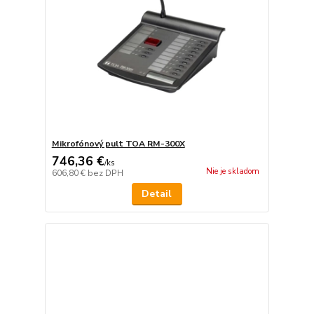
Mikrofónový pult TOA RM-300X
746,36 €
/
ks
Nie je skladom
606,80 €
bez DPH
Detail