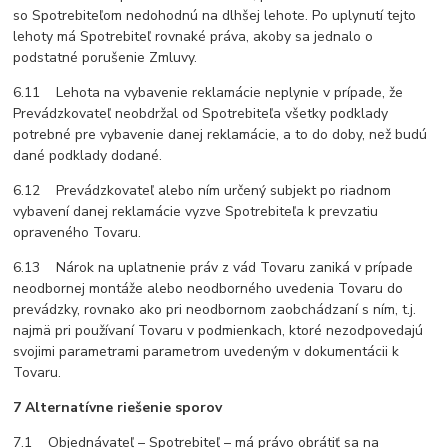
so Spotrebiteľom nedohodnú na dlhšej lehote. Po uplynutí tejto
lehoty má Spotrebiteľ rovnaké práva, akoby sa jednalo o
podstatné porušenie Zmluvy.
6.11 Lehota na vybavenie reklamácie neplynie v prípade, že
Prevádzkovateľ neobdržal od Spotrebiteľa všetky podklady
potrebné pre vybavenie danej reklamácie, a to do doby, než budú
dané podklady dodané.
6.12 Prevádzkovateľ alebo ním určený subjekt po riadnom
vybavení danej reklamácie vyzve Spotrebiteľa k prevzatiu
opraveného Tovaru.
6.13 Nárok na uplatnenie práv z vád Tovaru zaniká v prípade
neodbornej montáže alebo neodborného uvedenia Tovaru do
prevádzky, rovnako ako pri neodbornom zaobchádzaní s ním, t.j.
najmä pri používaní Tovaru v podmienkach, ktoré nezodpovedajú
svojimi parametrami parametrom uvedeným v dokumentácii k
Tovaru.
7 Alternatívne riešenie sporov
7.1 Objednávateľ – Spotrebiteľ – má právo obrátiť sa na