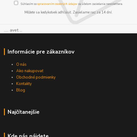
Súhlasím so
spracovaním osobných údajov
za účelom zasielania newslettera.
Môžete sa kedykoľvek odhlásiť. Zasielame raz za 14 dní.
..... avet ...
Informácie pre zákazníkov
O nás
Ako nakupovať
Obchodné podmienky
Kontakty
Blog
Najčítanejšie
Kde nás nájdete