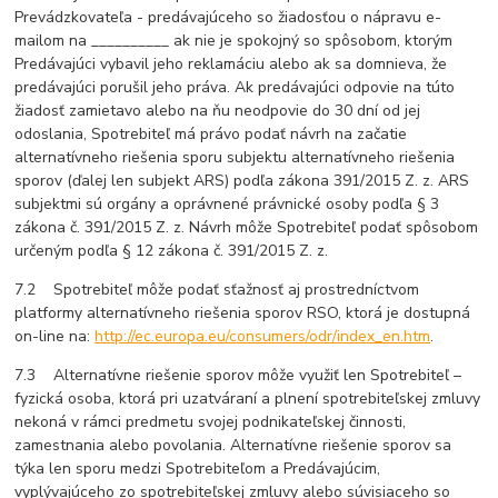
Prevádzkovateľa - predávajúceho so žiadosťou o nápravu e-
mailom na __________ ak nie je spokojný so spôsobom, ktorým
Predávajúci vybavil jeho reklamáciu alebo ak sa domnieva, že
predávajúci porušil jeho práva. Ak predávajúci odpovie na túto
žiadosť zamietavo alebo na ňu neodpovie do 30 dní od jej
odoslania, Spotrebiteľ má právo podať návrh na začatie
alternatívneho riešenia sporu subjektu alternatívneho riešenia
sporov (ďalej len subjekt ARS) podľa zákona 391/2015 Z. z. ARS
subjektmi sú orgány a oprávnené právnické osoby podľa § 3
zákona č. 391/2015 Z. z. Návrh môže Spotrebiteľ podať spôsobom
určeným podľa § 12 zákona č. 391/2015 Z. z.
7.2 Spotrebiteľ môže podať sťažnosť aj prostredníctvom
platformy alternatívneho riešenia sporov RSO, ktorá je dostupná
on-line na:
http://ec.europa.eu/consumers/odr/index_en.htm
.
7.3 Alternatívne riešenie sporov môže využiť len Spotrebiteľ –
fyzická osoba, ktorá pri uzatváraní a plnení spotrebiteľskej zmluvy
nekoná v rámci predmetu svojej podnikateľskej činnosti,
zamestnania alebo povolania. Alternatívne riešenie sporov sa
týka len sporu medzi Spotrebiteľom a Predávajúcim,
vyplývajúceho zo spotrebiteľskej zmluvy alebo súvisiaceho so