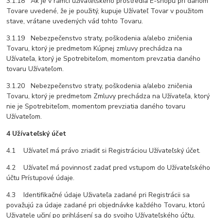
3.1.18 Ak je v rámci užívateľského prostredia E-shopu pri danom
Tovare uvedené, že je použitý, kupuje Užívateľ Tovar v použitom
stave, vrátane uvedených vád tohto Tovaru.
3.1.19 Nebezpečenstvo straty, poškodenia a/alebo zničenia
Tovaru, ktorý je predmetom Kúpnej zmluvy prechádza na
Užívateľa, ktorý je Spotrebiteľom, momentom prevzatia daného
tovaru Užívateľom.
3.1.20 Nebezpečenstvo straty, poškodenia a/alebo zničenia
Tovaru, ktorý je predmetom Zmluvy prechádza na Užívateľa, ktorý
nie je Spotrebiteľom, momentom prevziatia daného tovaru
Užívateľom.
4 Užívateľský účet
4.1 Užívateľ má právo zriadiť si Registráciou Užívateľský účet.
4.2 Užívateľ má povinnosť zadať pred vstupom do Užívateľského
účtu Prístupové údaje.
4.3 Identifikačné údaje Uživateľa zadané pri Registrácii sa
považujú za údaje zadané pri objednávke každého Tovaru, ktorú
Uživatele učiní po prihlásení sa do svojho Užívateľského účtu.