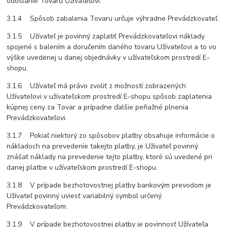
odoslanie Tovaru Užívateľovi.
3.1.4 Spôsob zabalenia Tovaru určuje výhradne Prevádzkovateľ.
3.1.5 Užívateľ je povinný zaplatiť Prevádzkovateľovi náklady
spojené s balením a doručením daného tovaru Užívateľovi a to vo
výške uvedenej u danej objednávky v užívateľskom prostredí E-
shopu.
3.1.6 Užívateľ má právo zvoliť z možností zobrazených
Užívateľovi v užívateľskom prostredí E-shopu spôsob zaplatenia
kúpnej ceny za Tovar a prípadne ďalšie peňažné plnenia
Prevádzkovateľovi.
3.1.7 Pokiaľ niektorý zo spôsobov platby obsahuje informácie o
nákladoch na prevedenie takejto platby, je Užívateľ povinný
znášať náklady na prevedenie tejto platby, ktoré sú uvedené pri
danej platbe v užívateľskom prostredí E-shopu.
3.1.8 V prípade bezhotovostnej platby bankovým prevodom je
Užívateľ povinný uviesť variabilný symbol určený
Prevádzkovateľom.
3.1.9 V prípade bezhotovostnej platby je povinnosť Užívateľa