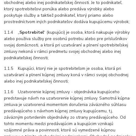
obchodnej alebo inej podnikateľskej činnosti. Je to podnikateľ,
ktorý spotrebiteľovi ponúka alebo predáva výrobky alebo
poskytuje služby a taktiež podnikateľ, ktorý priamo alebo
prostredníctvom iných podnikateľov dodáva kupujúcemu výrobok;
1.1.4 „
Spotrebiteľ
“ (kupujúci) je osoba, ktorá nakupuje výrobky
alebo používa služby pre osobnú potrebu alebo pre príslušníkov
svojej domácnosti, a ktorá pri uzatváraní a plnení spotrebiteľskej
zmluvy nekoná v rámci predmetu svojej obchodnej alebo inej
podnikateľskej činnosti;
1.1.5 Kupujúci, ktorý nie je spotrebiteľom je osoba, ktorá pri
uzatváraní a plnení kúpnej zmluvy koná v rámci svojej obchodnej
alebo inej podnikateľskej činnosti;
1.1.6 Uzatvorenie kúpnej zmluvy - objednávka kupujúceho
predstavuje návrh na uzatvorenie kúpnej zmluvy. Samotná kúpna
zmluva je uzatvorená momentom doručenia záväzného súhlasu
predávajúceho s návrhom kúpnej zmluvy kupujúcemu, t.j.
záväzným potvrdením objednávky zo strany predávajúceho. Od
tohto momentu medzi predávajúcim a kupujúcim vznikajú
vzájomné práva a povinnosti, ktoré sú vymedzené kúpnou