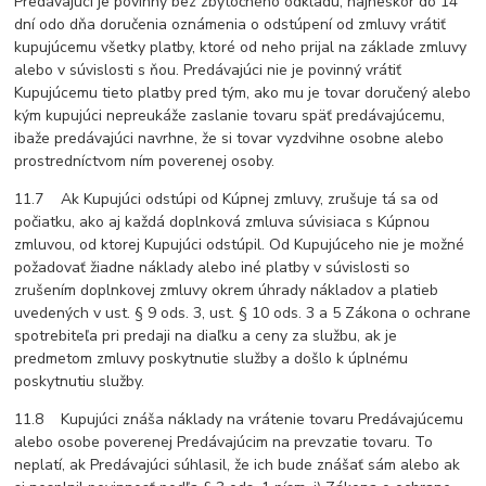
Predávajúci je povinný bez zbytočného odkladu, najneskôr do 14
dní odo dňa doručenia oznámenia o odstúpení od zmluvy vrátiť
kupujúcemu všetky platby, ktoré od neho prijal na základe zmluvy
alebo v súvislosti s ňou. Predávajúci nie je povinný vrátiť
Kupujúcemu tieto platby pred tým, ako mu je tovar doručený alebo
kým kupujúci nepreukáže zaslanie tovaru späť predávajúcemu,
ibaže predávajúci navrhne, že si tovar vyzdvihne osobne alebo
prostredníctvom ním poverenej osoby.
11.7 Ak Kupujúci odstúpi od Kúpnej zmluvy, zrušuje tá sa od
počiatku, ako aj každá doplnková zmluva súvisiaca s Kúpnou
zmluvou, od ktorej Kupujúci odstúpil. Od Kupujúceho nie je možné
požadovať žiadne náklady alebo iné platby v súvislosti so
zrušením doplnkovej zmluvy okrem úhrady nákladov a platieb
uvedených v ust. § 9 ods. 3, ust. § 10 ods. 3 a 5 Zákona o ochrane
spotrebiteľa pri predaji na diaľku a ceny za službu, ak je
predmetom zmluvy poskytnutie služby a došlo k úplnému
poskytnutiu služby.
11.8 Kupujúci znáša náklady na vrátenie tovaru Predávajúcemu
alebo osobe poverenej Predávajúcim na prevzatie tovaru. To
neplatí, ak Predávajúci súhlasil, že ich bude znášať sám alebo ak