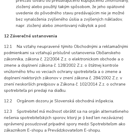
prevzatí tovaru od predávajúceho kupujúcemu zmontovaný,
zložený alebo použitý takým spôsobom, že jeho opätovné
uvedenie do pôvodného stavu predávajúcim nie je možné
bez vynaloženia zvýšeného úsilia a zvýšených nákladov,
napr. zložený alebo zmontovaný nábytok a pod.
12 Záverečné ustanovenia
12.1 Na vzťahy neupravené týmito Obchodnými a reklamačnými
podmienkami sa vzťahujú príslušné ustanovenia Občianskeho
zákonníka, zákona č. 22/2004 Z.z. o elektronickom obchode a o
zmene a doplnení zákona č. 128/2002 Z.z. o štátnej kontrole
vnútorného trhu vo veciach ochrany spotrebiteľa a o zmene a
doplnení niektorých zákonov v znení zákona č. 284/2002 Z.z. v
znení neskorších predpisov a Zákona č. 102/2014 Z.z. o ochrane
spotrebiteľa pri predaji na diaľku.
12.2 Orgánom dozoru je Slovenská obchodná inšpekcia.
12.3 Spotrebiteľ má možnosť obrátiť sa na orgán alternatívneho
riešenia spotrebiteľských sporov, ktorý je (i keď len nezáväzne)
oprávnený posudzovať prípadné spory medzi Spotrebiteľom ako
zákazníkom E-shopu a Prevádzkovateľom E-shopu.