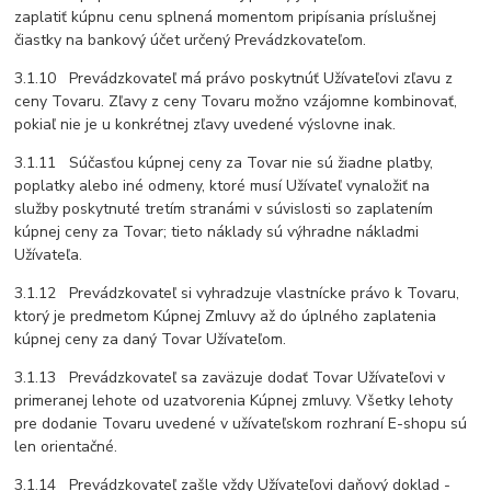
zaplatiť kúpnu cenu splnená momentom pripísania príslušnej
čiastky na bankový účet určený Prevádzkovateľom.
3.1.10 Prevádzkovateľ má právo poskytnúť Užívateľovi zľavu z
ceny Tovaru. Zľavy z ceny Tovaru možno vzájomne kombinovať,
pokiaľ nie je u konkrétnej zľavy uvedené výslovne inak.
3.1.11 Súčasťou kúpnej ceny za Tovar nie sú žiadne platby,
poplatky alebo iné odmeny, ktoré musí Užívateľ vynaložiť na
služby poskytnuté tretím stranámi v súvislosti so zaplatením
kúpnej ceny za Tovar; tieto náklady sú výhradne nákladmi
Užívateľa.
3.1.12 Prevádzkovateľ si vyhradzuje vlastnícke právo k Tovaru,
ktorý je predmetom Kúpnej Zmluvy až do úplného zaplatenia
kúpnej ceny za daný Tovar Užívateľom.
3.1.13 Prevádzkovateľ sa zaväzuje dodať Tovar Užívateľovi v
primeranej lehote od uzatvorenia Kúpnej zmluvy. Všetky lehoty
pre dodanie Tovaru uvedené v užívateľskom rozhraní E-shopu sú
len orientačné.
3.1.14 Prevádzkovateľ zašle vždy Užívateľovi daňový doklad -