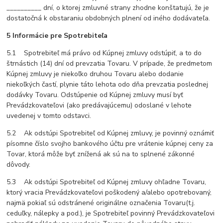
__________ dní, o ktorej zmluvné strany zhodne konštatujú, že je
dostatočná k obstaraniu obdobných plnení od iného dodávateľa.
5 Informácie pre Spotrebiteľa
5.1 Spotrebiteľ má právo od Kúpnej zmluvy odstúpiť, a to do
štrnástich (14) dní od prevzatia Tovaru. V prípade, že predmetom
Kúpnej zmluvy je niekoľko druhou Tovaru alebo dodanie
niekoľkých častí, plynie táto lehota odo dňa prevzatia poslednej
dodávky Tovaru. Odstúpenie od Kúpnej zmluvy musí byť
Prevádzkovateľovi (ako predávajúcemu) odoslané v lehote
uvedenej v tomto odstavci.
5.2 Ak odstúpi Spotrebiteľ od Kúpnej zmluvy, je povinný oznámiť
písomne číslo svojho bankového účtu pre vrátenie kúpnej ceny za
Tovar, ktorá môže byť znížená ak sú na to splnené zákonné
dôvody.
5.3 Ak odstúpi Spotrebiteľ od Kúpnej zmluvy ohľadne Tovaru,
ktorý vracia Prevádzkovateľovi poškodený a/alebo opotrebovaný,
najmä pokiaľ sú odstránené originálne označenia Tovaru(t.j.
ceduľky, nálepky a pod.), je Spotrebiteľ povinný Prevádzkovateľovi