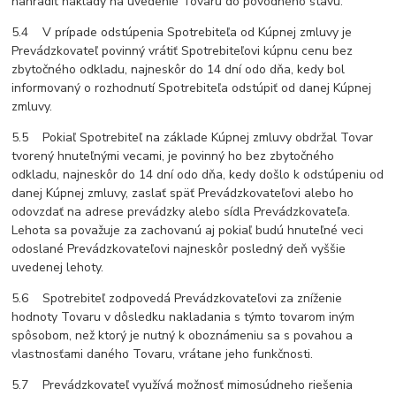
nahradiť náklady na uvedenie Tovaru do pôvodného stavu.
5.4 V prípade odstúpenia Spotrebiteľa od Kúpnej zmluvy je
Prevádzkovateľ povinný vrátiť Spotrebiteľovi kúpnu cenu bez
zbytočného odkladu, najneskôr do 14 dní odo dňa, kedy bol
informovaný o rozhodnutí Spotrebiteľa odstúpiť od danej Kúpnej
zmluvy.
5.5 Pokiaľ Spotrebiteľ na základe Kúpnej zmluvy obdržal Tovar
tvorený hnuteľnými vecami, je povinný ho bez zbytočného
odkladu, najneskôr do 14 dní odo dňa, kedy došlo k odstúpeniu od
danej Kúpnej zmluvy, zaslať späť Prevádzkovateľovi alebo ho
odovzdať na adrese prevádzky alebo sídla Prevádzkovateľa.
Lehota sa považuje za zachovanú aj pokiaľ budú hnuteľné veci
odoslané Prevádzkovateľovi najneskôr posledný deň vyššie
uvedenej lehoty.
5.6 Spotrebiteľ zodpovedá Prevádzkovateľovi za zníženie
hodnoty Tovaru v dôsledku nakladania s týmto tovarom iným
spôsobom, než ktorý je nutný k oboznámeniu sa s povahou a
vlastnosťami daného Tovaru, vrátane jeho funkčnosti.
5.7 Prevádzkovateľ využívá možnosť mimosúdneho riešenia