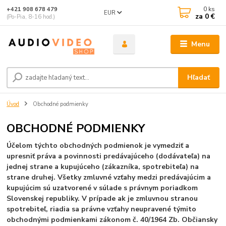
0
ks
+421 908 678 479
EUR
za
0 €
(Po-Pia, 8-16 hod.)
Menu
Hľadať
Úvod
Obchodné podmienky
OBCHODNÉ PODMIENKY
Účelom týchto obchodných podmienok je vymedziť a
upresniť práva a povinnosti predávajúceho (dodávateľa) na
jednej strane a kupujúceho (zákazníka, spotrebiteľa) na
strane druhej. Všetky zmluvné vzťahy medzi predávajúcim a
kupujúcim sú uzatvorené v súlade s právnym poriadkom
Slovenskej republiky. V prípade ak je zmluvnou stranou
spotrebiteľ, riadia sa právne vzťahy neupravené týmito
obchodnými podmienkami zákonom č. 40/1964 Zb. Občiansky