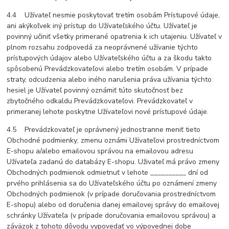
4.4 Užívateľ nesmie poskytovať tretím osobám Prístupové údaje,
ani akýkoľvek iný prístup do Užívateľského účtu. Užívateľ je
povinný učiniť všetky primerané opatrenia k ich utajeniu. Užívateľ v
plnom rozsahu zodpovedá za neoprávnené užívanie týchto
prístupových údajov alebo Užívateľského účtu a za škodu takto
spôsobenú Prevádzkovateľovi alebo tretím osobám. V prípade
straty, odcudzenia alebo iného narušenia práva užívania týchto
hesiel je Užívateľ povinný oznámiť túto skutočnosť bez
zbytočného odkaldu Prevádzkovateľovi. Prevádzkovateľ v
primeranej lehote poskytne Užívateľovi nové prístupové údaje.
4.5 Prevádzkovateľ je oprávnený jednostranne meniť tieto
Obchodné podmienky; zmenu oznámi Užívateľovi prostredníctvom
E-shopu a/alebo emailovou správou na emailovou adresu
Užívateľa zadanú do databázy E-shopu. Uživateľ má právo zmeny
Obchodných podmienok odmietnuť v lehote __________ dní od
prvého prihlásenia sa do Užívateľského účtu po oznámení zmeny
Obchodných podmienok (v prípade doručovania prostredníctvom
E-shopu) alebo od doručenia danej emailovej správy do emailovej
schránky Užívateľa (v prípade doručovania emailovou správou) a
záväzok z tohoto dôvodu vypovedať vo výpovednej dobe