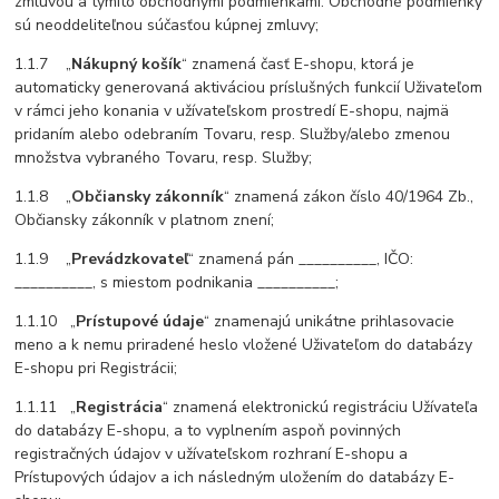
zmluvou a týmito obchodnými podmienkami. Obchodné podmienky
sú neoddeliteľnou súčasťou kúpnej zmluvy;
1.1.7 „
Nákupný košík
“ znamená časť E-shopu, ktorá je
automaticky generovaná aktiváciou príslušných funkcií Uživateľom
v rámci jeho konania v užívateľskom prostredí E-shopu, najmä
pridaním alebo odebraním Tovaru, resp. Služby/alebo zmenou
množstva vybraného Tovaru, resp. Služby;
1.1.8 „
Občiansky zákonník
“ znamená zákon číslo 40/1964 Zb.,
Občiansky zákonník v platnom znení;
1.1.9 „
Prevádzkovateľ
“ znamená pán __________, IČO:
__________, s miestom podnikania __________;
1.1.10 „
Prístupové údaje
“ znamenajú unikátne prihlasovacie
meno a k nemu priradené heslo vložené Uživateľom do databázy
E-shopu pri Registrácii;
1.1.11 „
Registrácia
“ znamená elektronickú registráciu Užívateľa
do databázy E-shopu, a to vyplnením aspoň povinných
registračných údajov v užívateľskom rozhraní E-shopu a
Prístupových údajov a ich následným uložením do databázy E-