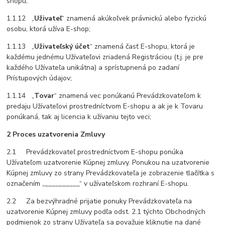
shopu;
1.1.12 „
Uživateľ
“ znamená akúkoľvek právnickú alebo fyzickú
osobu, ktorá užíva E-shop;
1.1.13 „
Uživateľský účet
“ znamená časť E-shopu, ktorá je
každému jednému Užívateľovi zriadená Registráciou (t.j. je pre
každého Užívateľa unikátna) a sprístupnená po zadaní
Prístupových údajov;
1.1.14 „
Tovar
“ znamená vec ponúkanú Prevádzkovateľom k
predaju Užívateľovi prostredníctvom E-shopu a ak je k Tovaru
ponúkaná, tak aj licencia k užívaniu tejto veci;
2 Proces uzatvorenia Zmluvy
2.1 Prevádzkovateľ prostredníctvom E-shopu ponúka
Užívateľom uzatvorenie Kúpnej zmluvy. Ponukou na uzatvorenie
Kúpnej zmluvy zo strany Prevádzkovateľa je zobrazenie tlačítka s
označením „__________“ v užívateľskom rozhraní E-shopu.
2.2 Za bezvýhradné prijatie ponuky Prevádzkovateľa na
uzatvorenie Kúpnej zmluvy podľa odst. 2.1 týchto Obchodných
podmienok zo strany Užívateľa sa považuje kliknutie na dané