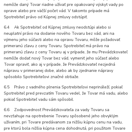
nemôže daný Tovar riadne užívať pre opakovaný výskyt vady po
oprave alebo pre väčší počet vád. V takomto prípade má
Spotrebiteľ právo od Kúpnej zmluvy odstúpiť.
6.4 Ak Spotrebiteľ od Kúpnej zmluvy neodstúpi alebo si
neuplatní právo na dodanie nového Tovaru bez vád, ani na
výmenu jeho súčasti alebo na opravu Tovaru, môže požadovať
primeranú zľavu z ceny Tovaru. Spotrebiteľ má právo na
primeranú zľavu z ceny Tovaru aj v prípade, že mu Prevádzkovateľ
nemôže dodať nový Tovar bez vád, vymeniť jeho súčasť alebo
Tovar opraviť, ako aj v prípade, že Prevádzkovateľ nezjedná
nápravu v primeranej dobe, alebo ak by zjednanie nápravy
spôsobilo Spotrebiteľovi značné obtiaže.
6.5 Právo z vadného plnenia Spotrebiteľovi neprináleží, pokiaľ
Spotrebiteľ pred prevzatím Tovaru vedel, že Tovar má vadu, alebo
pokiaľ Spotrebiteľ vadu sám spôsobil.
6.6 Zodpovednosť Prevádzkovateľa za vady Tovaru sa
nevzťahuje na opotrebenie Tovaru spôsobené jeho obvyklým
užívaním, pri Tovare predávanom za nižšiu kúpnu cenu na vadu,
pre ktorú bola nižšia kúpna cena dohodnutá, pri použitom Tovare