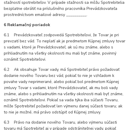
sťažností spotrebiteľov. V prípade sťažnosti sa môžu Spotrebitelia
bezplatne obrátiť na príslušného pracovníka Prevádzkovateľa
prostredníctvom emailové adresy __________.
6 Reklamačný poriadok
6.1 Prevádzkovateľ zodpovedá Spotrebiteľovi, že Tovar je pri
prevzatí bez vád. To neplatí ak je predmetom Kúpnej zmluvy tovar
s vadami, ktoré je Prevádzkovateľ, ak sú mu známe, alebo s
prihliadnutím na všetky okolnosti mu mali byť známe, povinný
oznámiť Spotrebiteľovi.
6.2 Ak obsahuje Tovar vady, má Spotrebiteľ právo požadovať
dodanie nového Tovaru bez vád, pokiaľ to nie je vzhľadom k
povahe vady neprimerané, alebo pokiaľ bol predmetom Kúpnej
zmluvy Tovar s vadami, ktoré Prevádzkovateľ, ak mu boli vady
známe, alebo s prihliadnutím na všetky okolnosti mali byť známe,
oznámil Spotrebiteľovi. Pokiaľ sa vada týka iba súčasti Tovaru,
môže Spotrebiteľ požadovať len výmenu danej súčasti tovaru; ak
to nie je možné, má právo odstúpiť od Kúpnej zmluvy.
6.3 Právo na dodanie nového Tovaru, alebo výmenu súčasti
tovaru má Spotrebiteľ aj v prípade odstrániteľnej vady, pokiaľ