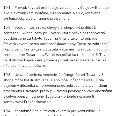
10.1 Prevádzkovateľ prehlasuje, že záznamy údajov v E-shope,
ako elektronickom systéme, sú spoľahlivé a sú vykonávané
systematicky a sú chránené proti zmenám.
10.2 Vplyvom technickej chyby v E-shope môže dôjsť k
zobrazeniu kúpnej ceny pri Tovare, ktorej výška nezodpovedá
obvyklej cene za takýto Tovar na trhu; v takomto prípade
Prevádzkovateľ nemá povinnosť dodať daný Tovar za zobrazenú
kúpnu cenu, kontaktuje Užívateľa a oznámi mu skutočnú kúpnu
cenu daného Tovaru a Užívateľ má právo sa rozhodnúť, či Tovar
za skutočnú kúpnu cenu prijme a pokiaľ sa tak nestane, ruší sa
Kúpna zmluva od počiatku.
10.3 Užívateľ berie na vedomie, že fotografie pri Tovare v E-
shope môžu byť ilustrované, alebo môžu pôsobiť skresľujúcim
dojmom v dôsledku ich prevedenia do zobrazenia v technickom
prostriedku Užívateľa, preto je Užívateľ povinný sa vždy oboznámiť
s celým popisom daného Tovaru a v prípade nejasností
kontaktovať Prevádzkovateľa.
10.4 Kontaktné údaje Prevádzkovateľa pre komunikáciu s