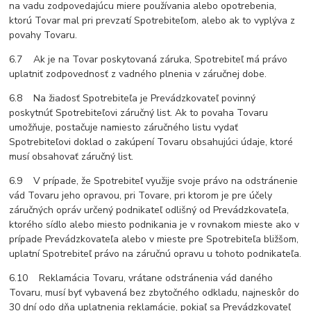
na vadu zodpovedajúcu miere používania alebo opotrebenia,
ktorú Tovar mal pri prevzatí Spotrebiteľom, alebo ak to vyplýva z
povahy Tovaru.
6.7 Ak je na Tovar poskytovaná záruka, Spotrebiteľ má právo
uplatniť zodpovednosť z vadného plnenia v záručnej dobe.
6.8 Na žiadosť Spotrebiteľa je Prevádzkovateľ povinný
poskytnúť Spotrebiteľovi záručný list. Ak to povaha Tovaru
umožňuje, postačuje namiesto záručného listu vydať
Spotrebiteľovi doklad o zakúpení Tovaru obsahujúci údaje, ktoré
musí obsahovať záručný list.
6.9 V prípade, že Spotrebiteľ využije svoje právo na odstránenie
vád Tovaru jeho opravou, pri Tovare, pri ktorom je pre účely
záručných opráv určený podnikateľ odlišný od Prevádzkovateľa,
ktorého sídlo alebo miesto podnikania je v rovnakom mieste ako v
prípade Prevádzkovateľa alebo v mieste pre Spotrebiteľa bližšom,
uplatní Spotrebiteľ právo na záručnú opravu u tohoto podnikateľa.
6.10 Reklamácia Tovaru, vrátane odstránenia vád daného
Tovaru, musí byť vybavená bez zbytočného odkladu, najneskôr do
30 dní odo dňa uplatnenia reklamácie, pokiaľ sa Prevádzkovateľ