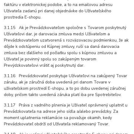
faktúru v elektronickej podobe, a to na emailovou adresu
Užívateľa zadanú pri danej objednávke do Užívateľského
prostredia E-shopu.
3.1.15 Ak je Prevádzkovateľom spoločne s Tovarom poskytnutý
Užívateľovi dar, je darovacia zmluva medzi Užívateľom a
Prevádzkovateľom uzatvorená s rozväzovacou podmienkou, že ak
dôjde k odstúpeniu od Kúpnej zmluvy, ruší sa daná darovacia
zmluva bez ďalšieho od počiatku spolu s kúpnou zmluvou a
Užívateľ je povinný spolu so zakúpeným tovarom
Prevýdzkovateľovi vrátiť aj poskytnutý dar.
3.1.16 Prevádzkovateľ poskytuje Užívateľovi na zakúpený Tovar
záruku, ak je záručná doba uvedená pri danom Tovare v
užívateľskom prostredí E-shopu, a to po dobu uvedenej záručnej
doby, pričom takto uvedená záruka platí iba pre Spotrebiteľov.
3.1.17 Práva z vadného plnenia je Užívateľ oprávnený uplatniť u
Prevádzkovateľa na adrese jeho sídla a/alebo prevádzky. Za
moment uplatnenia reklamácie sa považuje okamih, kedy
Prevádzkovateľ obdrží od Užívateľa reklamovaný Tovar.