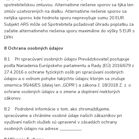
spotrebiteľskou zmluvou. Alternatívne riešenie sporov sa týka len
zmlúv uzatvorených na diaľku. Alternatívne riešenie sporov sa
netýka sporov, kde hodnota sporu neprevyšuje sumu 20 EUR.
Subjekt ARS môže od Spotrebiteľa požadovať úhradu poplatku za
začatie alternatívneho riešenia sporu maximálne do výšky 5 EUR s
DPH.
8 Ochrana osobných údajov
8.1 Pri spracúvaní osobných údajov Prevádzkovateľ postupuje
podľa Nariadenia Európskeho parlamentu a Rady (EÚ) 2016/679 z
27.4.2016 o ochrane fyzických osôb pri spracúvaní osobných
údajov a o voľnom pohybe takýchto údajov, ktorým sa zrušuje
smernica 95/46/ES (ďalej len „GDPR“) a zákona č. 18/2018 Z. z. o
ochrane osobných údajov a o zmene a doplnení niektorých
zákonov.
8.2 Podrobné informácie o tom, ako zhromažďujeme,
spracúvame a chránime osobné údaje našich zákazníkov pri
využívaní našich služieb sú upravené v zásadách ochrany
osobných údajov na adrese __________.