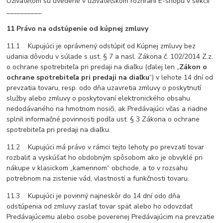
Užívateľom sú uvedené v užívateľskom rozhraní E-shopu v sekcii
__________.
11 Právo na odstúpenie od kúpnej zmluvy
11.1 Kupujúci je oprávnený odstúpiť od Kúpnej zmluvy bez
udania dôvodu v súlade s ust. § 7 a nasl. Zákona č. 102/2014 Z.z.
o ochrane spotrebiteľa pri predaji na diaľku (ďalej len „
Zákon o
ochrane spotrebiteľa pri predaji na diaľku
“) v lehote 14 dní od
prevzatia tovaru, resp. odo dňa uzavretia zmluvy o poskytnutí
služby alebo zmluvy o poskytovaní elektronického obsahu
nedodávaného na hmotnom nosiči, ak Predávajúci včas a riadne
splnil informačné povinnosti podľa ust. § 3 Zákona o ochrane
spotrebiteľa pri predaji na diaľku.
11.2 Kupujúci má právo v rámci tejto lehoty po prevzatí tovar
rozbaliť a vyskúšať ho obdobným spôsobom ako je obvyklé pri
nákupe v klasickom „kamennom“ obchode, a to v rozsahu
potrebnom na zistenie vád, vlastností a funkčnosti tovaru.
11.3 Kupujúci je povinný najneskôr do 14 dní odo dňa
odstúpenia od zmluvy zaslať tovar späť alebo ho odovzdať
Predávajúcemu alebo osobe poverenej Predávajúcim na prevzatie