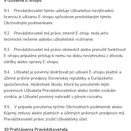
9 Užívanie E-shopu
9.1 Prevádzkovateľ týmto udeľuje Užívateľovi nevýhradnú
licenciu k užívaniu E-shopu spôsobom predvídaným týmito
Obchodnými podmienkami.
9.2 Prevádzkovateľ má právo zmeniť E-shop, teda jeho
technické riešenie a/alebo užívateľské rozhranie.
9.3 Prevádzkovateľ má právo obmedziť alebo prerušiť funkčnosť
E-shopu prípadne prístup k nemu na dobu nevyhnutnú z dôvodu
údržby alebo opravy E-shopu.
9.4 Užívateľ je povinný dodržovať pri užívaní E-shopu platné a
účinné právne predpisy Slovenskej republiky a Európskeho
spoločenstva. Akúkoľvek škodu, ktorá by porušením tejto
povinnosti Užívateľa Prevádzkovateľovi alebo tretím osobám
vznikla, je Užívateľ povinný nahradiť v plnom rozsahu.
9.5 V prípade porušenia týchto Obchodných podmienok alebo
Kúpnej zmluvy alebo platných a účinných právnych predpisov má
Prevádzkovateľ právo zrušiť Užívateľský účet.
10 Prehlásenia Prevádzkovateľa