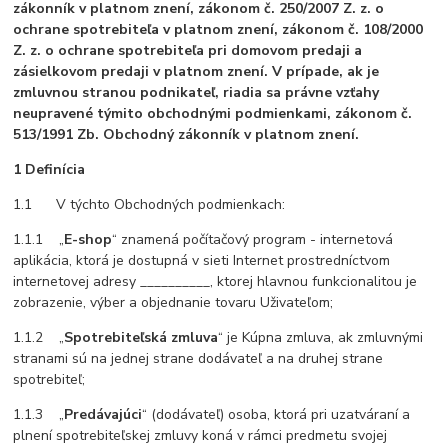
zákonník v platnom znení, zákonom č. 250/2007 Z. z. o
ochrane spotrebiteľa v platnom znení, zákonom č. 108/2000
Z. z. o ochrane spotrebiteľa pri domovom predaji a
zásielkovom predaji v platnom znení. V prípade, ak je
zmluvnou stranou podnikateľ, riadia sa právne vzťahy
neupravené týmito obchodnými podmienkami, zákonom č.
513/1991 Zb. Obchodný zákonník v platnom znení.
1 Definícia
1.1 V týchto Obchodných podmienkach:
1.1.1 „
E-shop
“ znamená počítačový program - internetová
aplikácia, ktorá je dostupná v sieti Internet prostredníctvom
internetovej adresy __________, ktorej hlavnou funkcionalitou je
zobrazenie, výber a objednanie tovaru Uživateľom;
1.1.2 „
Spotrebiteľská zmluva
“ je Kúpna zmluva, ak zmluvnými
stranami sú na jednej strane dodávateľ a na druhej strane
spotrebiteľ;
1.1.3 „
Predávajúci
“ (dodávateľ) osoba, ktorá pri uzatváraní a
plnení spotrebiteľskej zmluvy koná v rámci predmetu svojej