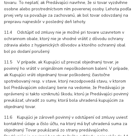
tovaru. To neplatí, ak Predávajúci navrhne, že si tovar vyzdvihne
osobne alebo prostredníctvom ním poverenej osoby. Lehota podľa
prvej vety sa považuje za zachovanú, ak bol tovar odovzdaný na
prepravu najneskôr v posledný deň lehoty.
11.4 Odstúpiť od zmluvy nie je možné pri tovare uzavretom v
ochrannom obale, ktorý nie je vhodné vrátiť z dôvodu ochrany
zdravia alebo z hygienických dôvodov a ktorého ochranný obal
bol po dodaní porušený.
11.5 V prípade, ak Kupujúci už prevzal objednaný tovar, je
povinný ho vrátiť v originálnom nepoškodenom balení. V prípade,
ak Kupujúci vráti objednaný tovar poškodený, čiastočne
spotrebovaný resp. v stave, ktorý nezodpovedá stavu, v ktorom
bol Predávajúcim odoslaný, berie na vedomie, že Predávajúci je
oprávnený si takto vzniknutú škodu, ktorú je Predávajúci povinný
preukázať, uhradiť zo sumy, ktorá bola uhradená kupujúcim za
objednaný tovar.
11.6 Kupujúci je zároveň povinný v odstúpení od zmluvy uviesť
kontaktné údaje a číslo účtu, na ktorý má byť uhradená suma za
objednaný Tovar poukázaná zo strany predávajúceho.