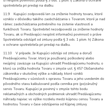
si nesplnil povinnosť podľa § 3 ods. 1 písm. i) Zákona o ochrane
spotrebiteľa pri predaji na diaľku.
11.9 Kupujúci zodpovedá len za zníženie hodnoty tovaru, ktoré
vzniklo v dôsledku takého zaobchádzania s Tovarom, ktoré je nad
rámec zaobchádzania potrebného na zistenie vlastností a
funkčnosti Tovaru. Spotrebiteľ nezodpovedá za zníženie hodnoty
Tovaru, ak si Predávajúci nesplnil informačnú povinnosť o práve
Spotrebiteľa odstúpiť od zmluvy podľa § 3 ods. 1 písm. h) Zákona
o ochrane spotrebiteľa pri predaji na diaľku.
11.10 V prípade, že Kupujúci odstúpi od zmluvy a doručí
Predávajúcemu Tovar, ktorý je používaný, poškodený alebo
neúplný, zaväzuje sa Kupujúci uhradiť Predávajúcemu hodnotu, o
ktorú sa znížila hodnota Tovaru v zmysle ust. § 457 Občianskeho
zákonníka v skutočnej výške a náklady, ktoré vznikli
Predávajúcemu v súvislosti s opravou Tovaru a jeho uvedením do
pôvodného stavu kalkulované podľa cenníka pre (po)záručný
servis Tovaru. Kupujúci je povinný v zmysle tohto bodu
reklamačných a obchodných podmienok uhradiť Predávajúcemu
náhrady najviac vo výške rozdielu medzi kúpnou cenou Tovaru a
hodnotou Tovaru v čase odstúpenia od Kúpnej zmluvy.