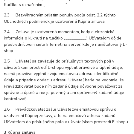
tlačítko s označením „__________“.
2.3 Bezvýhradným prijatím ponuky podľa odst. 2.2 týchto
Obchodných podmienok je uzatvorená Kúpna zmluva.
2.4 Zmluva je uzatvorená momentom, kedy elektronická
informácia o kliknutí na tlačítko „__________“ Užívateľom dôjde
prostredníctvom siete Internet na server, kde je nainštalovaný E-
shop.
2.5 Užívateľ sa zaväzuje do príslušných textových polí v
užívateľskom prostredí E-shopu vyplniť pravdivé a úplné údaje,
najmä pravdivo vyplniť svoju emailovou adresu, identifikačné
údaje a prípadne dodaciu adresu. Užívateľ berie na vedomie, že
Prevádzkovateľ bude ním zadané údaje dôvodne považovať za
správne a úplné a nie je povinný a ani oprávnený zadané údaje
kontrolovať.
2.6 Prevádzkovateľ zašle Užívateľovi emailovou správu o
uzatvorení Kúpnej zmluvy, a to na emailovú adresu zadanú
Užívateľom do príslušného poľa v užívateľskom prostredí E-shopu.
3 Kúpna zmluva