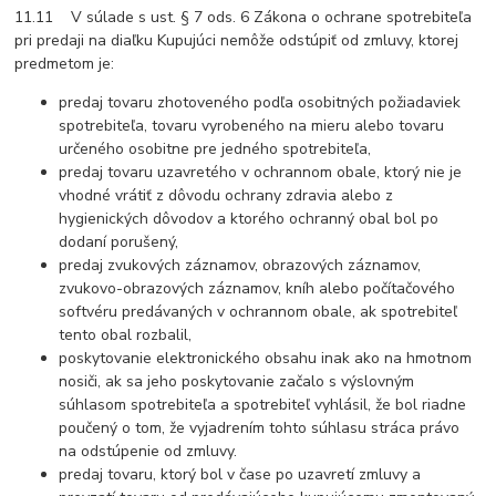
11.11 V súlade s ust. § 7 ods. 6 Zákona o ochrane spotrebiteľa
pri predaji na diaľku Kupujúci nemôže odstúpiť od zmluvy, ktorej
predmetom je:
predaj tovaru zhotoveného podľa osobitných požiadaviek
spotrebiteľa, tovaru vyrobeného na mieru alebo tovaru
určeného osobitne pre jedného spotrebiteľa,
predaj tovaru uzavretého v ochrannom obale, ktorý nie je
vhodné vrátiť z dôvodu ochrany zdravia alebo z
hygienických dôvodov a ktorého ochranný obal bol po
dodaní porušený,
predaj zvukových záznamov, obrazových záznamov,
zvukovo-obrazových záznamov, kníh alebo počítačového
softvéru predávaných v ochrannom obale, ak spotrebiteľ
tento obal rozbalil,
poskytovanie elektronického obsahu inak ako na hmotnom
nosiči, ak sa jeho poskytovanie začalo s výslovným
súhlasom spotrebiteľa a spotrebiteľ vyhlásil, že bol riadne
poučený o tom, že vyjadrením tohto súhlasu stráca právo
na odstúpenie od zmluvy.
predaj tovaru, ktorý bol v čase po uzavretí zmluvy a