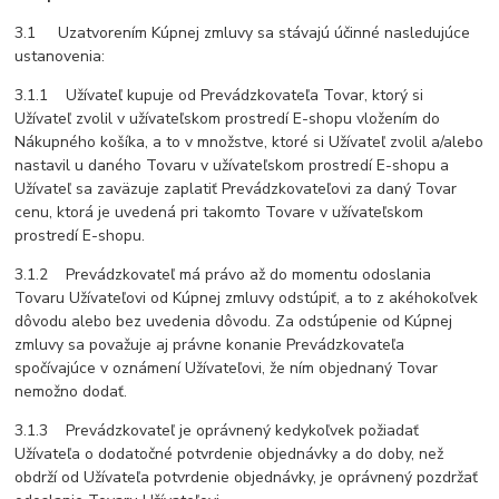
3.1 Uzatvorením Kúpnej zmluvy sa stávajú účinné nasledujúce
ustanovenia:
3.1.1 Užívateľ kupuje od Prevádzkovateľa Tovar, ktorý si
Užívateľ zvolil v užívateľskom prostredí E-shopu vložením do
Nákupného košíka, a to v množstve, ktoré si Užívateľ zvolil a/alebo
nastavil u daného Tovaru v užívateľskom prostredí E-shopu a
Užívateľ sa zaväzuje zaplatiť Prevádzkovateľovi za daný Tovar
cenu, ktorá je uvedená pri takomto Tovare v užívateľskom
prostredí E-shopu.
3.1.2 Prevádzkovateľ má právo až do momentu odoslania
Tovaru Užívateľovi od Kúpnej zmluvy odstúpiť, a to z akéhokoľvek
dôvodu alebo bez uvedenia dôvodu. Za odstúpenie od Kúpnej
zmluvy sa považuje aj právne konanie Prevádzkovateľa
spočívajúce v oznámení Užívateľovi, že ním objednaný Tovar
nemožno dodať.
3.1.3 Prevádzkovateľ je oprávnený kedykoľvek požiadať
Užívateľa o dodatočné potvrdenie objednávky a do doby, než
obdrží od Užívateľa potvrdenie objednávky, je oprávnený pozdržať