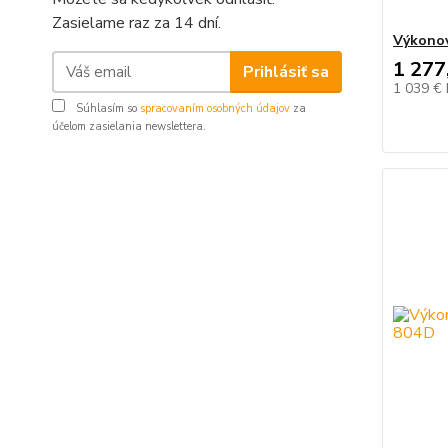
Zasielame raz za 14 dní.
Výkonov
1 277
Prihlásiť sa
1 039 €
Súhlasím so
spracovaním osobných údajov
za
účelom zasielania newslettera.