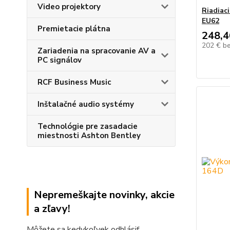
Video projektory
Riadiac
EU62
Premietacie plátna
248,4
202 €
b
Zariadenia na spracovanie AV a
PC signálov
RCF Business Music
Inštalačné audio systémy
Technológie pre zasadacie
miestnosti Ashton Bentley
Nepremeškajte novinky, akcie
a zľavy!
Môžete sa kedykoľvek odhlásiť.