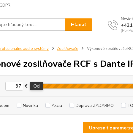
GDPR
Neviet
Hľadať
+421
(Po-Pi
rofesionálne audio systémy
Zosilňovače
Výkonové zosilňovače RCF
nové zosilňovače RCF s Dante I
€
Od
adom
Novinka
Akcia
Doprava ZADARMO
TO
Upresniť parametr