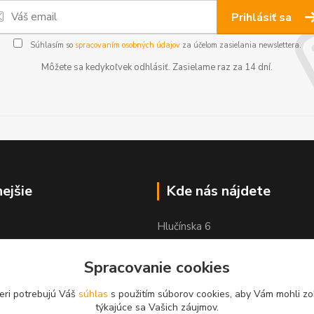
Prihlásiť sa
Súhlasím so
spracovaním osobných údajov
za účelom zasielania newslettera.
Môžete sa kedykoľvek odhlásiť. Zasielame raz za 14 dní.
nejšie
Kde nás nájdete
Hlučínska 6
83103 Bratislava
Spracovanie cookies
eri potrebujú Váš
súhlas
s použitím súborov cookies, aby Vám mohli zo
týkajúce sa Vašich záujmov.