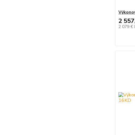
Výkonov
2 557
2 079 €