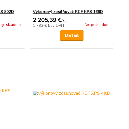
PS 802D
Výkonový zosilňovač RCF KPS 168D
2 205,39 €
/
ks
e je skladom
Nie je skladom
1 793 €
bez DPH
Detail