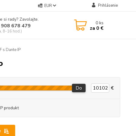
Prihlásenie
EUR
e si rady? Zavolajte.
0
ks
 908 678 479
za
0 €
a, 8-16 hod.)
 s Dante IP
P
Do
€
P produkt
e