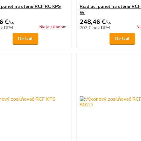
i panel na stenu RCF RC KPS
Riadiaci panel na stenu RC
W
6 €
248,46 €
/
ks
/
ks
Nie je skladom
Ni
ez DPH
202 €
bez DPH
Detail
Detail