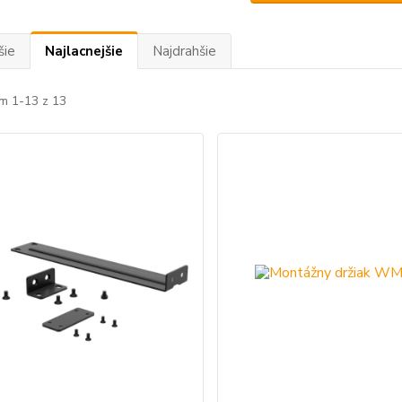
šie
Najlacnejšie
Najdrahšie
m 1-13 z 13