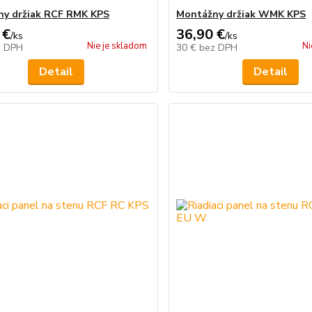
y držiak RCF RMK KPS
Montážny držiak WMK KPS
 €
36,90 €
/
ks
/
ks
Nie je skladom
Ni
z DPH
30 €
bez DPH
Detail
Detail