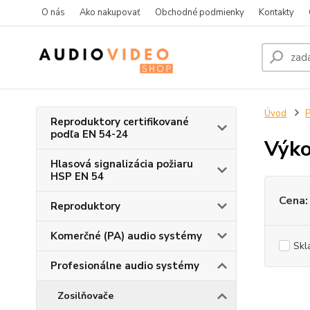
O nás
Ako nakupovať
Obchodné podmienky
Kontakty
Úvod
P
Reproduktory certifikované
podľa EN 54-24
Výko
Hlasová signalizácia požiaru
HSP EN 54
Cena:
Reproduktory
Komerčné (PA) audio systémy
Skl
Profesionálne audio systémy
Zosilňovače