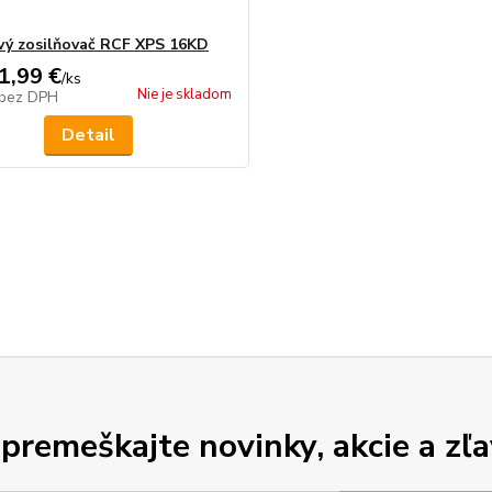
ý zosilňovač RCF XPS 16KD
1,99 €
/
ks
Nie je skladom
bez DPH
Detail
premeškajte novinky, akcie a zľa