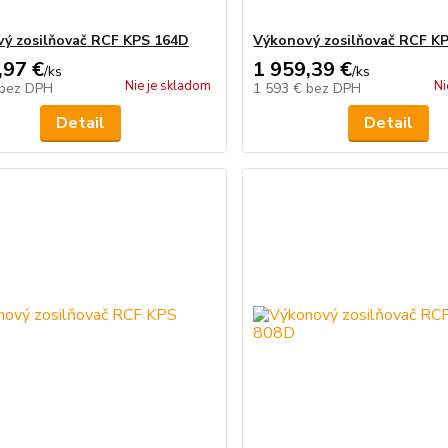
ý zosilňovač RCF KPS 164D
Výkonový zosilňovač RCF K
,97 €
1 959,39 €
/
ks
/
ks
Nie je skladom
Ni
bez DPH
1 593 €
bez DPH
Detail
Detail