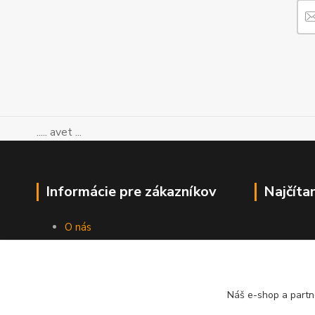
..... avet ...
Informácie pre zákazníkov
Najčíta
O nás
Ako nakupovať
Obchodné podmienky
Kontakty
Blog
Náš e-shop a partn