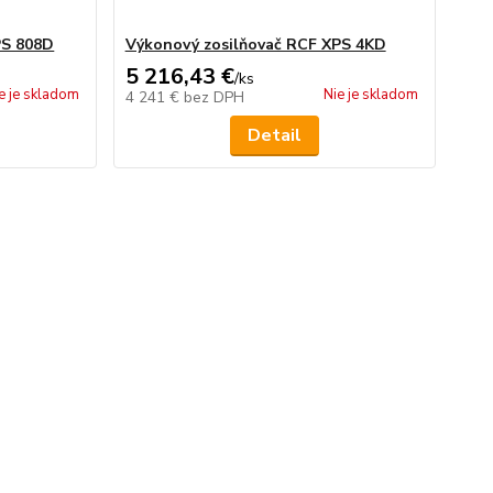
PS 808D
Výkonový zosilňovač RCF XPS 4KD
5 216,43 €
/
ks
e je skladom
Nie je skladom
4 241 €
bez DPH
Detail