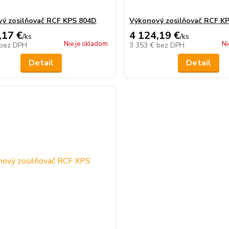
ý zosilňovač RCF KPS 804D
Výkonový zosilňovač RCF K
,17 €
4 124,19 €
/
ks
/
ks
Nie je skladom
Ni
bez DPH
3 353 €
bez DPH
Detail
Detail