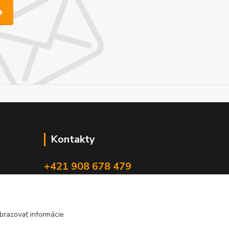
Kontakty
+421 908 678 479
(Po-Pia, 8-16 hod.)
info@audiovideoshop.sk
brazovať informácie