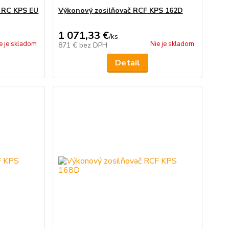
F RC KPS EU
Výkonový zosilňovač RCF KPS 162D
1 071,33 €
/
ks
e je skladom
Nie je skladom
871 €
bez DPH
Detail