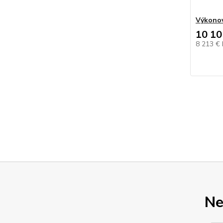
Výkonov
10 10
8 213 €
Ne