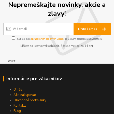
Nepremeškajte novinky, akcie a
zľavy!
Prihlásiť sa
Súhlasím so
spracovaním osobných údajov
za účelom zasielania newslettera.
Môžete sa kedykoľvek odhlásiť. Zasielame raz za 14 dní.
..... avet ...
Informácie pre zákazníkov
O nás
Ako nakupovať
Obchodné podmienky
Kontakty
Blog