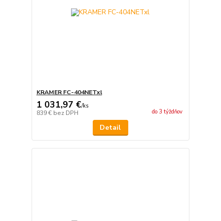
KRAMER FC-404NETxl
1 031,97 €
/
ks
do 3 týždňov
839 €
bez DPH
Detail