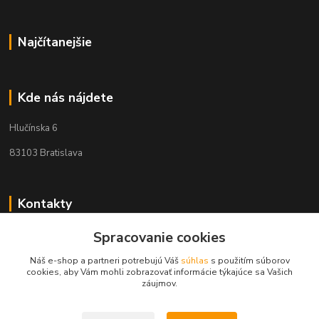
Najčítanejšie
Kde nás nájdete
Hlučínska 6
83103 Bratislava
Kontakty
Spracovanie cookies
+421 908 678 479
(Po-Pia, 8-16 hod.)
Náš e-shop a partneri potrebujú Váš
súhlas
s použitím súborov
cookies, aby Vám mohli zobrazovať informácie týkajúce sa Vašich
info@audiovideoshop.sk
záujmov.