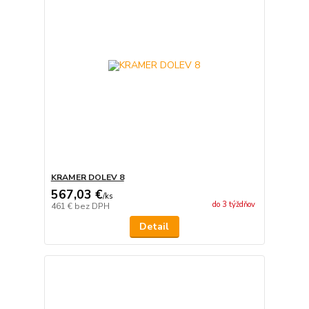
KRAMER DOLEV 8
567,03 €
/
ks
do 3 týždňov
461 €
bez DPH
Detail