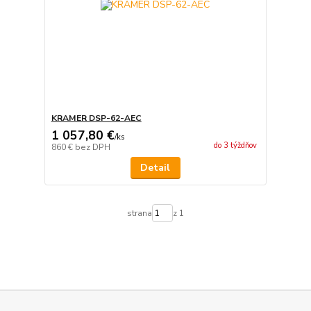
KRAMER DSP-62-AEC
1 057,80 €
/
ks
do 3 týždňov
860 €
bez DPH
Detail
strana
z 1