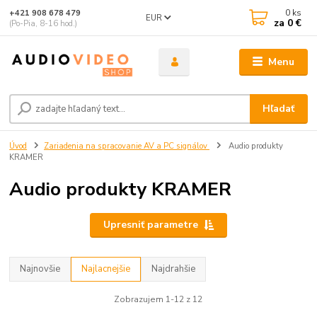
0
ks
+421 908 678 479
EUR
za
0 €
(Po-Pia, 8-16 hod.)
Menu
Hľadať
Úvod
Zariadenia na spracovanie AV a PC signálov
Audio produkty
KRAMER
Audio produkty KRAMER
Upresniť parametre
Najnovšie
Najlacnejšie
Najdrahšie
Zobrazujem 1-12 z 12