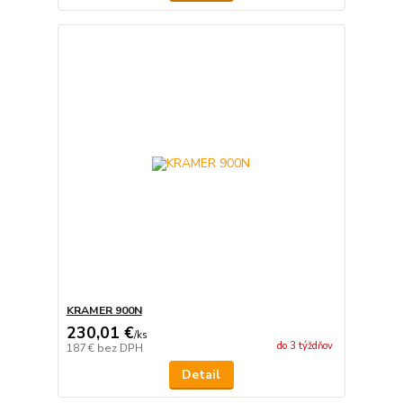
KRAMER 900N
230,01 €
/
ks
do 3 týždňov
187 €
bez DPH
Detail