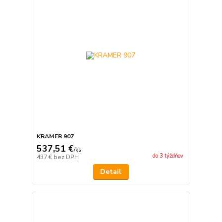
KRAMER 907
537,51 €
/
ks
do 3 týždňov
437 €
bez DPH
Detail