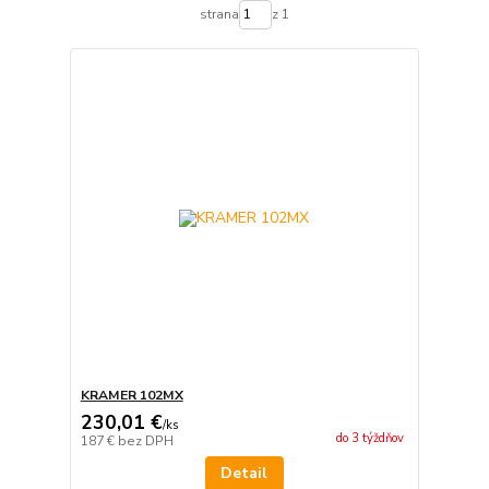
strana
z 1
KRAMER 102MX
230,01 €
/
ks
do 3 týždňov
187 €
bez DPH
Detail