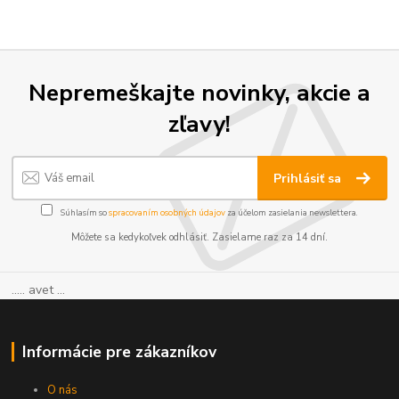
Nepremeškajte novinky, akcie a
zľavy!
Prihlásiť sa
Súhlasím so
spracovaním osobných údajov
za účelom zasielania newslettera.
Môžete sa kedykoľvek odhlásiť. Zasielame raz za 14 dní.
..... avet ...
Informácie pre zákazníkov
O nás