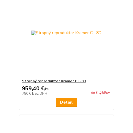
Stropný reproduktor Kramer CL-8D
959,40 €
/
ks
do 3 týždňov
780 €
bez DPH
Detail