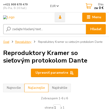
0
ks
+421 908 678 479
EUR
za
0 €
(Po-Pia, 8-16 hod.)
Menu
Hľadať
Úvod
Reproduktory
Reproduktory Kramer so sieťovým protokolom Dante
Reproduktory Kramer so
sieťovým protokolom Dante
Upresniť parametre
Najnovšie
Najlacnejšie
Najdrahšie
Zobrazujem 1-6 z 6
strana
z 1