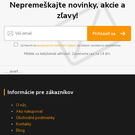
Nepremeškajte novinky, akcie a
zľavy!
Prihlásiť sa
Súhlasím so
spracovaním osobných údajov
za účelom zasielania newslettera.
Môžete sa kedykoľvek odhlásiť. Zasielame raz za 14 dní.
..... avet ...
Informácie pre zákazníkov
O nás
Ako nakupovať
Obchodné podmienky
Kontakty
Blog