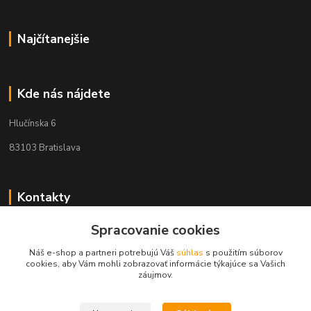
Najčítanejšie
Kde nás nájdete
Hlučínska 6
83103 Bratislava
Kontakty
+421 908 678 479
Spracovanie cookies
(Po-Pia, 8-16 hod.)
Náš e-shop a partneri potrebujú Váš
súhlas
s použitím súborov
cookies, aby Vám mohli zobrazovať informácie týkajúce sa Vašich
info@audiovideoshop.sk
záujmov.