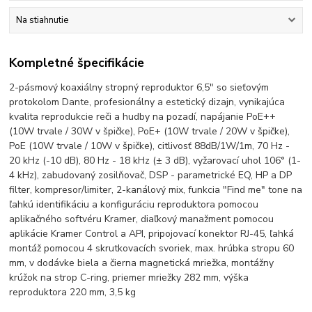
Na stiahnutie
Kompletné špecifikácie
2-pásmový koaxiálny stropný reproduktor 6,5" so sieťovým
protokolom Dante, profesionálny a estetický dizajn, vynikajúca
kvalita reprodukcie reči a hudby na pozadí, napájanie PoE++
(10W trvale / 30W v špičke), PoE+ (10W trvale / 20W v špičke),
PoE (10W trvale / 10W v špičke), citlivosť 88dB/1W/1m, 70 Hz -
20 kHz (-10 dB), 80 Hz - 18 kHz (± 3 dB), vyžarovací uhol 106° (1-
4 kHz), zabudovaný zosilňovač, DSP - parametrické EQ, HP a DP
filter, kompresor/limiter, 2-kanálový mix, funkcia "Find me" tone na
ľahkú identifikáciu a konfiguráciu reproduktora pomocou
aplikačného softvéru Kramer, diaľkový manažment pomocou
aplikácie Kramer Control a API, pripojovací konektor RJ-45, ľahká
montáž pomocou 4 skrutkovacích svoriek, max. hrúbka stropu 60
mm, v dodávke biela a čierna magnetická mriežka, montážny
krúžok na strop C-ring, priemer mriežky 282 mm, výška
reproduktora 220 mm, 3,5 kg