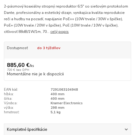
2-pásmový koaxiálny stropný reproduktor 6,5" so sieťovým protokolom
Dante, profesionálny a estetický dizajn, vynikajúca kvalita reprodukcie
reči a hudby na pozadí, napájanie PoE++ (10W trvale / 30W v špičke),
PoE+ (10W trvale / 20W v špičke), PoE (10W trvale / 10W v špičke),
citlivosť 88dB/1W/1m, 70...
celý popis
Dostupnosť
do 3 týždňov
885,60 €
/
ks
720 €
bez DPH
Momentálne nie je k dispozícii
EAN kód:
7291063104948
hĺbka:
400 mm
šírka:
400 mm
Výrobca:
Kramer Electronics
výška:
298 mm
hmotnosť:
5,1 kg
Kompletné špecifikácie