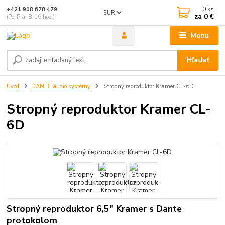
0
ks
+421 908 678 479
EUR
za
0 €
(Po-Pia, 8-16 hod.)
Menu
Hľadať
Úvod
DANTE audio systémy
Stropný reproduktor Kramer CL-6D
Stropný reproduktor Kramer CL-
6D
Stropný reproduktor 6,5" Kramer s Dante
protokolom