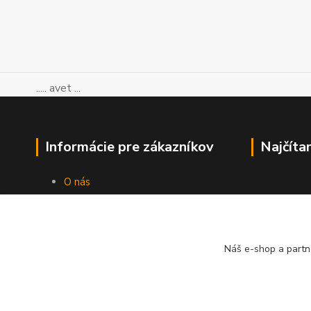
..... avet ...
Informácie pre zákazníkov
Najčíta
O nás
Ako nakupovať
Obchodné podmienky
Kontakty
Blog
Náš e-shop a partn