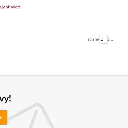
e je skladom
strana
z 1
vy!