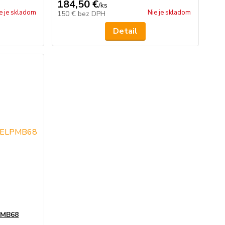
184,50 €
/
ks
e je skladom
Nie je skladom
150 €
bez DPH
Detail
PMB68