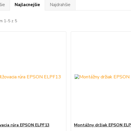
šie
Najlacnejšie
Najdrahšie
m 1-5 z 5
vacia rúra EPSON ELPF13
Montážny držiak EPSON EL