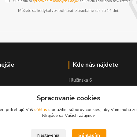
Súhlasím so
spracovaním osobných údajov
za účelom zasielania newslettera.
Môžete sa kedykoľvek odhlásiť. Zasielame raz za 14 dní.
nejšie
Kde nás nájdete
Hlučínska 6
83103 Bratislava
Spracovanie cookies
eri potrebujú Váš
súhlas
s použitím súborov cookies, aby Vám mohli zo
týkajúce sa Vašich záujmov.
Súhlasím
Nastavenia