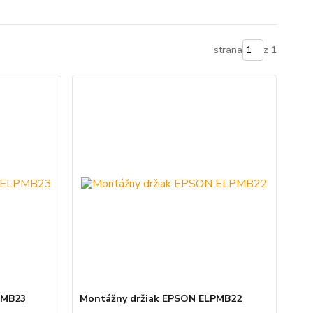
strana
z 1
PMB23
Montážny držiak EPSON ELPMB22