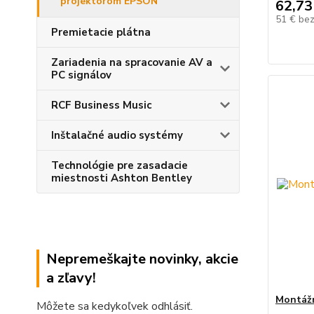
projektorom EPSON
62,73
51 €
be
Premietacie plátna
Zariadenia na spracovanie AV a
PC signálov
RCF Business Music
Inštalačné audio systémy
Technológie pre zasadacie
miestnosti Ashton Bentley
Nepremeškajte novinky, akcie
a zľavy!
Montáž
Môžete sa kedykoľvek odhlásiť.