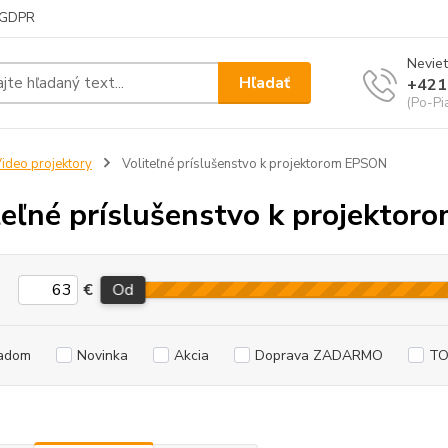
GDPR
Neviet
Hľadať
+421
(Po-Pi
ideo projektory
Voliteľné príslušenstvo k projektorom EPSON
teľné príslušenstvo k projekto
€
Od
adom
Novinka
Akcia
Doprava ZADARMO
TO