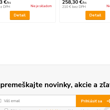
3 €
258,30 €
/
ks
/
ks
Nie je skladom
Ni
ez DPH
210 €
bez DPH
Detail
Detail
premeškajte novinky, akcie a zľa
Prihlásiť sa