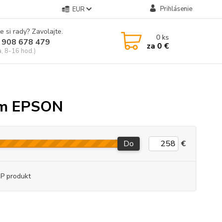
Prihlásenie
EUR
e si rady? Zavolajte.
0
ks
 908 678 479
za
0 €
a, 8-16 hod.)
rom EPSON
Do
€
P produkt