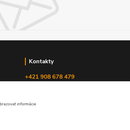
Kontakty
+421 908 678 479
(Po-Pia, 8-16 hod.)
info@audiovideoshop.sk
brazovať informácie