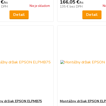
 €
166,05 €
/
ks
/
ks
Nie je skladom
Ni
z DPH
135 €
bez DPH
Detail
Detail
ny držiak EPSON ELPMB75
Montážny držiak EPSON EL