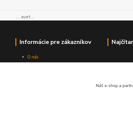
..... avet ...
Informácie pre zákazníkov
Najčíta
O nás
Ako nakupovať
Obchodné podmienky
Kontakty
Blog
Náš e-shop a partn