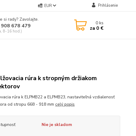
Prihlásenie
EUR
e si rady? Zavolajte.
0
ks
 908 678 479
za
0 €
a, 8-16 hod.)
lžovacia rúra k stropným držiakom
ektorov
ovacia rúra k ELPMB22 a ELPMB23, nastaviteľná vzdialenosť
tora od stropu 668 - 918 mm
celý popis
tupnosť
Nie je skladom