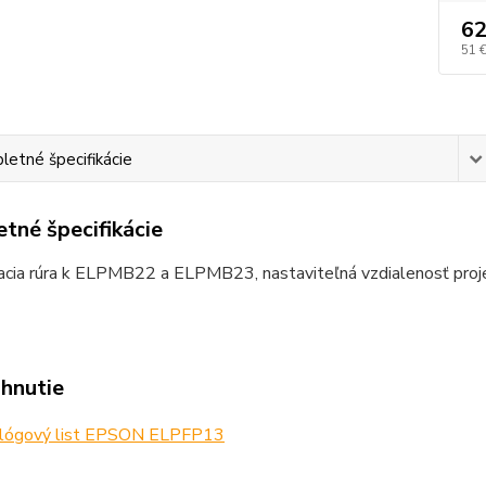
62
51 
etné špecifikácie
tné špecifikácie
acia rúra k ELPMB22 a ELPMB23, nastaviteľná vzdialenosť pro
ahnutie
lógový list EPSON ELPFP13