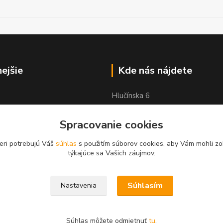
nejšie
Kde nás nájdete
Hlučínska 6
83103 Bratislava
Spracovanie cookies
eri potrebujú Váš
súhlas
s použitím súborov cookies, aby Vám mohli zo
týkajúce sa Vašich záujmov.
Súhlasím
Nastavenia
Súhlas môžete odmietnuť
tu
.