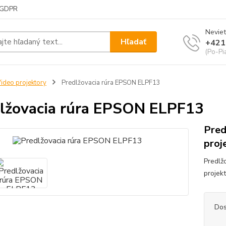
GDPR
Neviet
Hľadať
+421
(Po-Pi
ideo projektory
Predlžovacia rúra EPSON ELPF13
lžovacia rúra EPSON ELPF13
Pred
proj
Predlž
projek
Dos