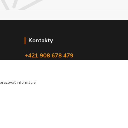
Kontakty
+421 908 678 479
(Po-Pia, 8-16 hod.)
info@audiovideoshop.sk
brazovať informácie
Vytvorené na
Eshop-rychlo.sk