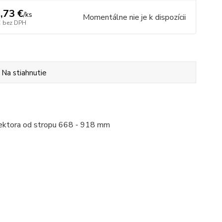
,73 €
/
ks
Momentálne nie je k dispozícii
€
bez DPH
Na stiahnutie
jektora od stropu 668 - 918 mm