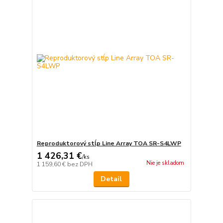
Reproduktorový stĺp Line Array TOA SR-S4LWP
1 426,31 €
/
ks
Nie je skladom
1 159,60 €
bez DPH
Detail