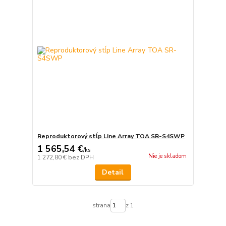
Reproduktorový stĺp Line Array TOA SR-S4SWP
1 565,54 €
/
ks
Nie je skladom
1 272,80 €
bez DPH
Detail
strana
z 1