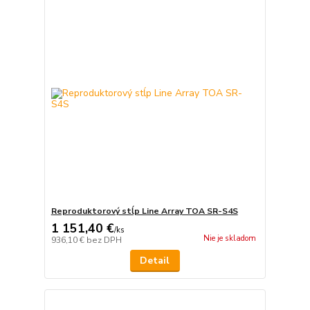
Reproduktorový stĺp Line Array TOA SR-S4S
1 151,40 €
/
ks
Nie je skladom
936,10 €
bez DPH
Detail