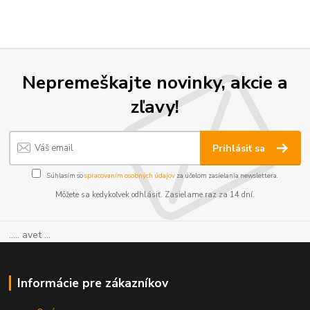
Nepremeškajte novinky, akcie a
zľavy!
Prihlásiť sa
Súhlasím so
spracovaním osobných údajov
za účelom zasielania newslettera.
Môžete sa kedykoľvek odhlásiť. Zasielame raz za 14 dní.
..... avet ...
Informácie pre zákazníkov