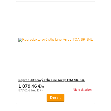
Reproduktorový stĺp Line Array TOA SR-S4L
1 079,46 €
/
ks
Nie je skladom
877,61 €
bez DPH
Detail