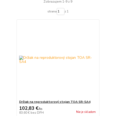
Zobrazujem 1-9 z 9
strana
z 1
Držiak na reproduktorový stojan TOA SR-SA4
102,83 €
/
ks
Nie je skladom
83,60 €
bez DPH