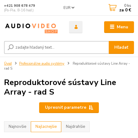
0
ks
+421 908 678 479
EUR
za
0 €
(Po-Pia, 8-16 hod.)
Menu
Hľadať
Úvod
Profesionálne audio systémy
Reproduktorové sústavy Line Array -
rad S
Reproduktorové sústavy Line
Array - rad S
Upresniť parametre
Najnovšie
Najlacnejšie
Najdrahšie