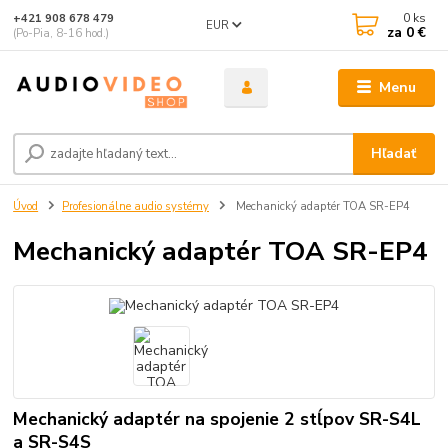
0
ks
+421 908 678 479
EUR
za
0 €
(Po-Pia, 8-16 hod.)
Menu
Hľadať
Úvod
Profesionálne audio systémy
Mechanický adaptér TOA SR-EP4
Mechanický adaptér TOA SR-EP4
Mechanický adaptér na spojenie 2 stĺpov SR-S4L
a SR-S4S