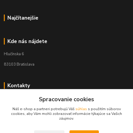
Najčítanejšie
Kde nás nájdete
Hlučínska 6
83103 Bratislava
Kontakty
Spracovanie cookies
+421 908 678 479
(Po-Pia, 8-16 hod.)
Náš e-shop a partneri potrebujú Váš
súhlas
s použitím súborov
cookies, aby Vám mohli zobrazovať informácie týkajúce sa Vašich
info@audiovideoshop.sk
záujmov.