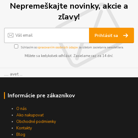
Nepremeškajte novinky, akcie a
zľavy!
Prihlásiť sa
Súhlasím so
spracovaním osobných údajov
za účelom zasielania newslettera.
Môžete sa kedykoľvek odhlásiť. Zasielame raz za 14 dní.
..... avet ...
Informácie pre zákazníkov
O nás
Ako nakupovať
Obchodné podmienky
Kontakty
Blog