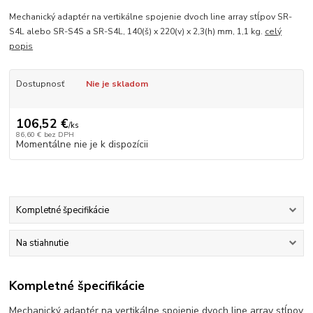
Mechanický adaptér na vertikálne spojenie dvoch line array stĺpov SR-
S4L alebo SR-S4S a SR-S4L, 140(š) x 220(v) x 2,3(h) mm, 1,1 kg.
celý
popis
Dostupnosť
Nie je skladom
106,52 €
/
ks
86,60 €
bez DPH
Momentálne nie je k dispozícii
Kompletné špecifikácie
Na stiahnutie
Kompletné špecifikácie
Mechanický adaptér na vertikálne spojenie dvoch line array stĺpov