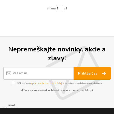
strana
z 1
Nepremeškajte novinky, akcie a
zľavy!
Prihlásiť sa
Súhlasím so
spracovaním osobných údajov
za účelom zasielania newslettera.
Môžete sa kedykoľvek odhlásiť. Zasielame raz za 14 dní.
..... avet ...