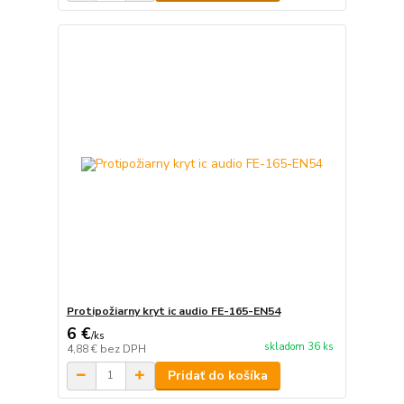
Protipožiarny kryt ic audio FE-165-EN54
6 €
/
ks
skladom 36 ks
4,88 €
bez DPH
Pridať do košíka