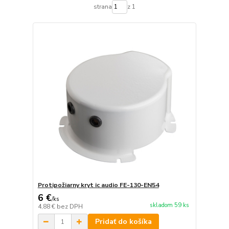
strana
z 1
Protipožiarny kryt ic audio FE-130-EN54
6 €
/
ks
skladom 59 ks
4,88 €
bez DPH
Pridať do košíka