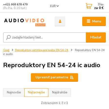
0
ks
+421 908 678 479
EUR
za
0 €
(Po-Pia, 8-16 hod.)
Menu
Hľadať
Úvod
Reproduktory certifikované podľa EN 54-24
Reproduktory EN 54-24
ic audio
Reproduktory EN 54-24 ic audio
Upresniť parametre
Najnovšie
Najlacnejšie
Najdrahšie
Zobrazujem 1-3 z 3