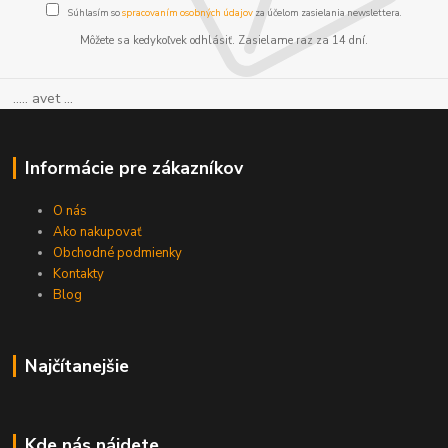
Súhlasím so
spracovaním osobných údajov
za účelom zasielania newslettera.
Môžete sa kedykoľvek odhlásiť. Zasielame raz za 14 dní.
..... avet ...
Informácie pre zákazníkov
O nás
Ako nakupovať
Obchodné podmienky
Kontakty
Blog
Najčítanejšie
Kde nás nájdete