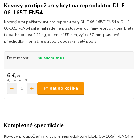
Kovový protipožiarny kryt na reproduktor DL-E
06-165T-EN54
Kovový protipožiarny kryt pre reproduktory DL-E 06-165/T-EN54 a DL-E
06-165/T-EN54 safe, nahradenie plastovovej ochrany reproduktora, biela
farba, hmotnosť 0,22 kg, priemer 155 mm, výška 87 mm, plastové
priechodky, montážne skrutky v dodávke.
celý popis
Dostupnosť
skladom 36 ks
6 €
/
ks
4,88 €
bez DPH
Pridať do košíka
Kompletné špecifikácie
Kovový protipožiarny kryt pre reproduktory DL-E 06-165/T-EN54 a