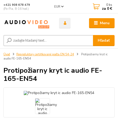
0
ks
+421 908 678 479
EUR
za
0 €
(Po-Pia, 8-16 hod.)
Menu
Hľadať
Úvod
Reproduktory certifikované podľa EN 54-24
Protipožiarny kryt ic
audio FE-165-EN54
Protipožiarny kryt ic audio FE-
165-EN54