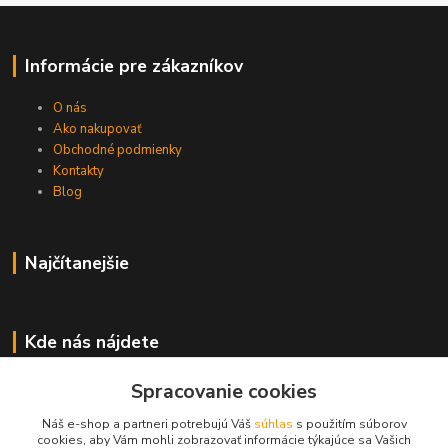
Informácie pre zákazníkov
O nás
Ako nakupovať
Obchodné podmienky
Kontakty
Blog
Najčítanejšie
Kde nás nájdete
Hlučínska 6
Spracovanie cookies
83103 Bratislava
Náš e-shop a partneri potrebujú Váš
súhlas
s použitím súborov
cookies, aby Vám mohli zobrazovať informácie týkajúce sa Vašich