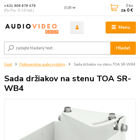
0
ks
+421 908 678 479
EUR
za
0 €
(Po-Pia, 8-16 hod.)
Menu
Hľadať
Úvod
Profesionálne audio systémy
Sada držiakov na stenu TOA SR-WB4
Sada držiakov na stenu TOA SR-
WB4