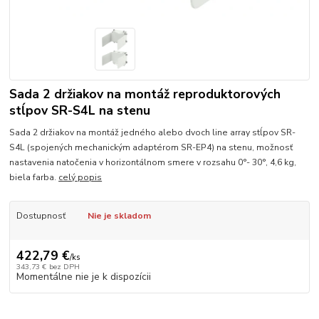
Sada 2 držiakov na montáž reproduktorových
stĺpov SR-S4L na stenu
Sada 2 držiakov na montáž jedného alebo dvoch line array stĺpov SR-
S4L (spojených mechanickým adaptérom SR-EP4) na stenu, možnosť
nastavenia natočenia v horizontálnom smere v rozsahu 0°- 30°, 4,6 kg,
biela farba.
celý popis
Dostupnosť
Nie je skladom
422,79 €
/
ks
343,73 €
bez DPH
Momentálne nie je k dispozícii