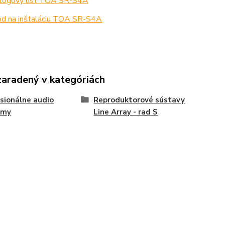
lógový list TOA SR-S4A
d na inštaláciu TOA SR-S4A
zaradený v kategóriách
sionálne audio
Reproduktorové sústavy
émy
Line Array - rad S