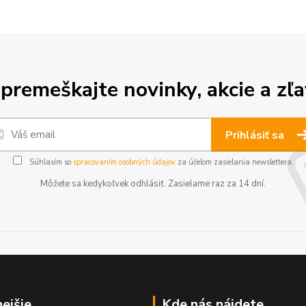
premeškajte novinky, akcie a zľa
Prihlásiť sa
Súhlasím so
spracovaním osobných údajov
za účelom zasielania newslettera.
Môžete sa kedykoľvek odhlásiť. Zasielame raz za 14 dní.
nejšie
Kde nás nájdete