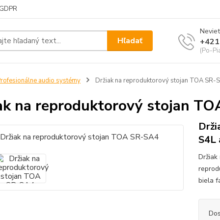
GDPR
Neviet
Hľadať
+421
(Po-Pi
rofesionálne audio systémy
Držiak na reproduktorový stojan TOA SR-
ak na reproduktorový stojan T
Drži
S4L 
Držiak
reprod
biela 
Dos