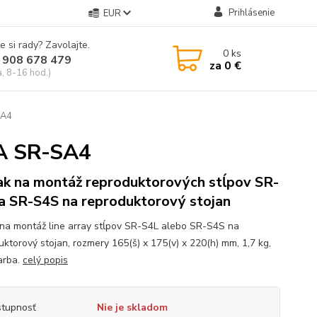
Prihlásenie
EUR
e si rady? Zavolajte.
0
ks
 908 678 479
za
0 €
a, 8-16 hod.)
SA4
OA SR-SA4
ak na montáž reproduktorových stĺpov SR-
a SR-S4S na reproduktorový stojan
 na montáž line array stĺpov SR-S4L alebo SR-S4S na
uktorový stojan, rozmery 165(š) x 175(v) x 220(h) mm, 1,7 kg,
farba.
celý popis
tupnosť
Nie je skladom