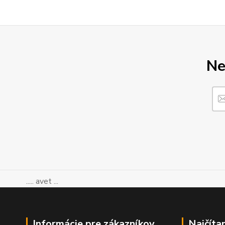
Ne
..... avet ...
Informácie pre zákazníkov
Najčíta