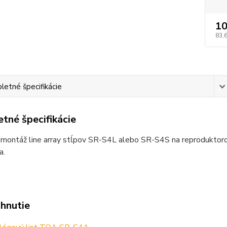
10
83,
etné špecifikácie
tné špecifikácie
 montáž line array stĺpov SR-S4L alebo SR-S4S na reproduktoro
a.
ahnutie