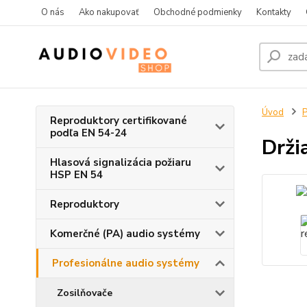
O nás
Ako nakupovať
Obchodné podmienky
Kontakty
Úvod
P
Reproduktory certifikované
podľa EN 54-24
Drži
Hlasová signalizácia požiaru
HSP EN 54
Reproduktory
Komerčné (PA) audio systémy
Profesionálne audio systémy
Zosilňovače