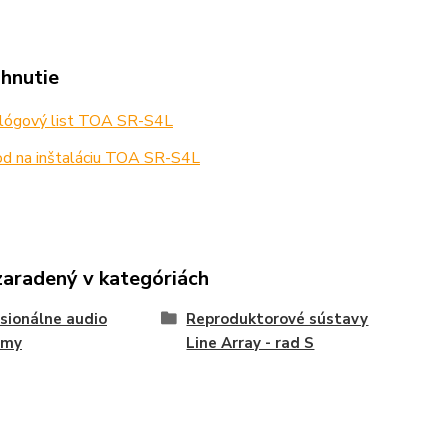
ahnutie
lógový list TOA SR-S4L
d na inštaláciu TOA SR-S4L
zaradený v kategóriách
sionálne audio
Reproduktorové sústavy
émy
Line Array - rad S