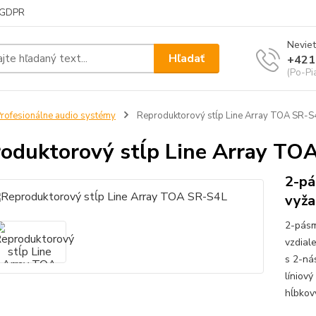
GDPR
Neviet
Hľadať
+421
(Po-Pi
rofesionálne audio systémy
Reproduktorový stĺp Line Array TOA SR-S
oduktorový stĺp Line Array TO
2-pá
vyža
2-pásm
vzdiale
s 2-ná
líniov
hĺbkov