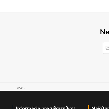
Ne
..... avet ...
Informácie pre zákazníkov
Najčíta