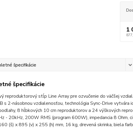
Dos
1 
877
etné špecifikácie
tné špecifikácie
 reproduktorový stĺp Line Array pre ozvučenie do väčšej vzdiale
B s 2-násobnou vzdialenosťou, technológia Sync-Drive vytvára id
 podlahy, 8 hĺbkových 10 cm reproduktorov a 24 výškových repr
Hz - 20kHz, 200W RMS (program 600W), impedancia 8 Ohm, citl
60 (š) x 895 (v) x 255 (h) mm, 16 kg, drevená skrinka, biela f