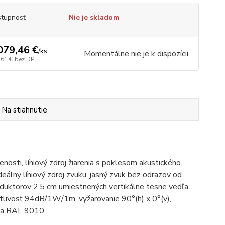
tupnosť
Nie je skladom
079,46 €
/
ks
Momentálne nie je k dispozícii
,61 €
bez DPH
Na stiahnutie
nosti, líniový zdroj žiarenia s poklesom akustického
eálny líniový zdroj zvuku, jasný zvuk bez odrazov od
oduktorov 2,5 cm umiestnených vertikálne tesne vedľa
ivosť 94dB/1W/1m, vyžarovanie 90°(h) x 0°(v),
arba RAL 9010