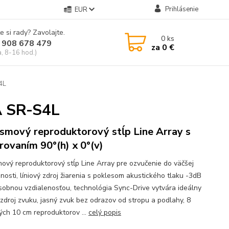
Prihlásenie
EUR
e si rady? Zavolajte.
0
ks
 908 678 479
za
0 €
a, 8-16 hod.)
4L
A SR-S4L
smový reproduktorový stĺp Line Array s
rovaním 90°(h) x 0°(v)
ový reproduktorový stĺp Line Array pre ozvučenie do väčšej
nosti, líniový zdroj žiarenia s poklesom akustického tlaku -3dB
sobnou vzdialenosťou, technológia Sync-Drive vytvára ideálny
ý zdroj zvuku, jasný zvuk bez odrazov od stropu a podlahy, 8
ých 10 cm reproduktorov ...
celý popis