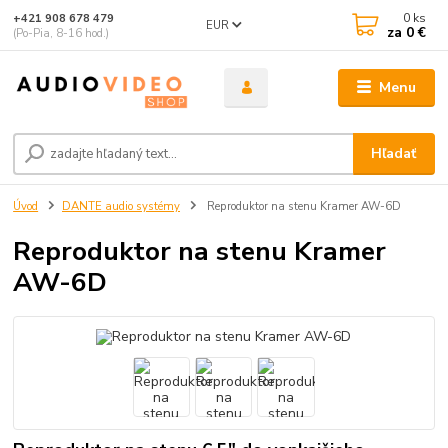
0
ks
+421 908 678 479
EUR
za
0 €
(Po-Pia, 8-16 hod.)
Menu
Hľadať
Úvod
DANTE audio systémy
Reproduktor na stenu Kramer AW-6D
Reproduktor na stenu Kramer
AW-6D