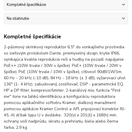
Kompletné špecifikácie
Na stiahnutie
Kompletné špecifikácie
2-pásmový skrinkový reproduktor 6,5" do vonkajšieho prostredia
so sieťovým protokolom Dante, priemyselný dizajn, krytie IP66,
vynikajúca kvalita reprodukcie reči a hudby na pozadí, napájanie
PoE++ (10W trvale / 30W v špičke), PoE+ (10W trvale / 20W v
špičke), PoE (10W trvale / 10W v špičke), citlivosť 90dB/1W/1m,
60 Hz - 20 kHz (-10 dB), 84 Hz - 18 kHz (± 3 dB), vyžarovací uhol
136° (1- 4 kHz), zabudovaný zosilňovač, DSP - parametrické EQ,
HP a DP filter, kompresor/limiter, 2-kanálový mix, funkcia "Find
me" tone na ľahkú identifikáciu a konfiguráciu reproduktora
pomocou aplikačného softvéru Kramer, diaľkový manažment
pomocou aplikácie Kramer Control a API, pripojovací konektor RJ-
45, Al držiak typu U v dodávke, 320(v) x 201(š) x 168(h) mm,
ochrany voči nadprúdu, skratu a prehriatiu, biela alebo čierna
farba, 2,9 kg