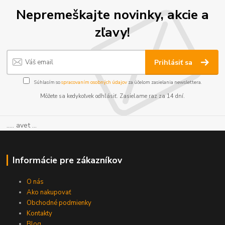
Nepremeškajte novinky, akcie a
zľavy!
Prihlásiť sa
Súhlasím so
spracovaním osobných údajov
za účelom zasielania newslettera.
Môžete sa kedykoľvek odhlásiť. Zasielame raz za 14 dní.
..... avet ...
Informácie pre zákazníkov
O nás
Ako nakupovať
Obchodné podmienky
Kontakty
Blog