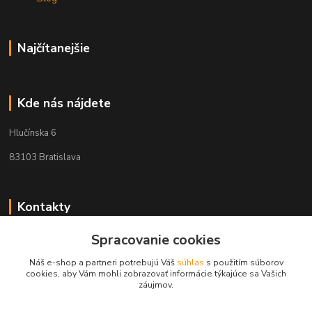
Najčítanejšie
Kde nás nájdete
Hlučínska 6
83103 Bratislava
Kontakty
+421 908 678 479
Spracovanie cookies
(Po-Pia, 8-16 hod.)
Náš e-shop a partneri potrebujú Váš
súhlas
s použitím súborov
cookies, aby Vám mohli zobrazovať informácie týkajúce sa Vašich
info@audiovideoshop.sk
záujmov.