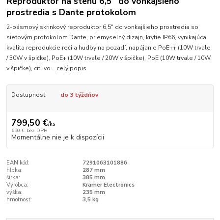
Reproduktor na stenu 6,5" do vonkajšieho
prostredia s Dante protokolom
2-pásmový skrinkový reproduktor 6,5" do vonkajšieho prostredia so
sieťovým protokolom Dante, priemyselný dizajn, krytie IP66, vynikajúca
kvalita reprodukcie reči a hudby na pozadí, napájanie PoE++ (10W trvale
/ 30W v špičke), PoE+ (10W trvale / 20W v špičke), PoE (10W trvale / 10W
v špičke), citlivo...
celý popis
Dostupnosť
do 3 týždňov
799,50 €
/
ks
650 €
bez DPH
Momentálne nie je k dispozícii
EAN kód:
7291063101886
hĺbka:
287 mm
šírka:
385 mm
Výrobca:
Kramer Electronics
výška:
235 mm
hmotnosť:
3,5 kg