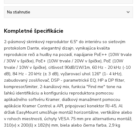
Na stiahnutie
Kompletné špecifikácie
2-pásmový skrinkový reproduktor 6,5" do interiéru so sieťovým
protokolom Dante, elegantný dizajn, vynikajúca kvalita
reprodukcie reči a hudby na pozadí, napájanie PoE++ (10W trvale
/ 30W v špičke), PoE+ (10W trvale / 20W v špičke), PoE (10W
trvale / 10W v špičke), citlivosť 90dB/1W/1m, 60 Hz - 20 kHz (-10
dB), 84 Hz - 20 kHz (± 3 dB), vyžarovací uhol 126° (1- 4 kHz),
zabudovaný zosilňovač, DSP - parametrické EQ, HP a DP filter,
kompresor/limiter, 2-kanálový mix, funkcia "Find me" tone na
ľahkú identifikáciu a konfiguráciu reproduktora pomocou
aplikačného softvéru Kramer, diaľkový manažment pomocou
aplikácie Kramer Control a API, pripojovací konektor RJ-45, Al
držiak EasyMount umožňuje montáž horizontálne, vertikálne alebo
v rohoch miestnosti, úchyty VESA 75 mm pre alternatívnu montáž,
310(v) x 200(š) x 182(h) mm, biela alebo čierna farba, 2,9 kg