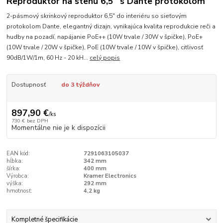
Reproduktor na stenu 6,5" s Dante protokolom
2-pásmový skrinkový reproduktor 6,5" do interiéru so sieťovým
protokolom Dante, elegantný dizajn, vynikajúca kvalita reprodukcie reči a
hudby na pozadí, napájanie PoE++ (10W trvale / 30W v špičke), PoE+
(10W trvale / 20W v špičke), PoE (10W trvale / 10W v špičke), citlivosť
90dB/1W/1m, 60 Hz - 20 kH...
celý popis
Dostupnosť
do 3 týždňov
897,90 €
/
ks
730 €
bez DPH
Momentálne nie je k dispozícii
EAN kód:
7291063105037
hĺbka:
342 mm
šírka:
400 mm
Výrobca:
Kramer Electronics
výška:
292 mm
hmotnosť:
4,2 kg
Kompletné špecifikácie