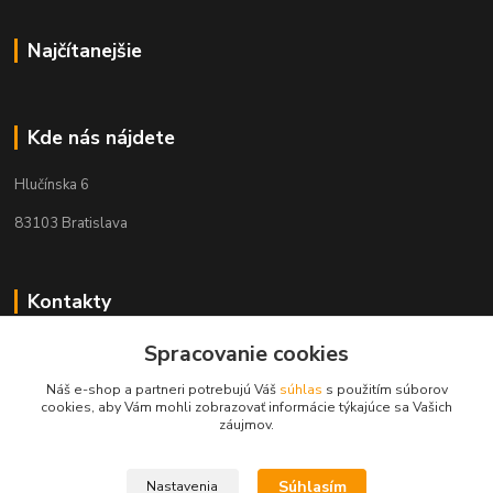
Najčítanejšie
Kde nás nájdete
Hlučínska 6
83103 Bratislava
Kontakty
+421 908 678 479
Spracovanie cookies
(Po-Pia, 8-16 hod.)
Náš e-shop a partneri potrebujú Váš
súhlas
s použitím súborov
cookies, aby Vám mohli zobrazovať informácie týkajúce sa Vašich
info@audiovideoshop.sk
záujmov.
Súhlasím
Nastavenia