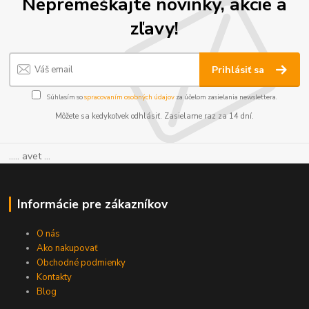
Nepremeškajte novinky, akcie a
zľavy!
Prihlásiť sa
Súhlasím so
spracovaním osobných údajov
za účelom zasielania newslettera.
Môžete sa kedykoľvek odhlásiť. Zasielame raz za 14 dní.
..... avet ...
Informácie pre zákazníkov
O nás
Ako nakupovať
Obchodné podmienky
Kontakty
Blog