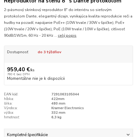
Reproduktor na stenu 8" s Dante protokolom
2-pásmový skrinkový reproduktor 8" do interiéru so sieťovým
protokolom Dante, elegantný dizajn, vynikajúca kvalita reprodukcie reči a
hudby na pozadí, napájanie PoE++ (10W trvale / 30W v špičke), PoE+
(10W trvale / 20W v špičke), PoE (10W trvale / 10W v špičke), citlivosť
90dB/1W/1m, 60 Hz - 20 kHz ...
celý popis
Dostupnosť
do 3 týždňov
959,40 €
/
ks
780 €
bez DPH
Momentálne nie je k dispozícii
EAN kód:
7291063105044
hĺbka:
422mm
šírka:
480 mm
Výrobca:
Kramer Electronics
výška:
332 mm
hmotnosť:
6,3 kg
Kompletné špecifikácie