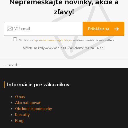
Nepremeškajte novinky, akcie a
zľavy!
Prihlásiť sa
Súhlasím so
spracovaním osobných údajov
za účelom zasielania newslettera.
Môžete sa kedykoľvek odhlásiť. Zasielame raz za 14 dní.
..... avet ...
Informácie pre zákazníkov
O nás
Ako nakupovať
Obchodné podmienky
Kontakty
Blog