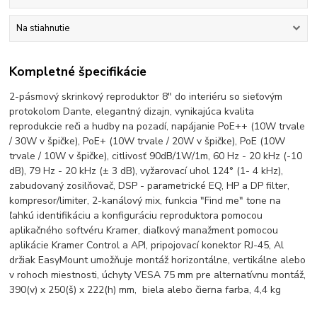
Na stiahnutie
Kompletné špecifikácie
2-pásmový skrinkový reproduktor 8" do interiéru so sieťovým
protokolom Dante, elegantný dizajn, vynikajúca kvalita
reprodukcie reči a hudby na pozadí, napájanie PoE++ (10W trvale
/ 30W v špičke), PoE+ (10W trvale / 20W v špičke), PoE (10W
trvale / 10W v špičke), citlivosť 90dB/1W/1m, 60 Hz - 20 kHz (-10
dB), 79 Hz - 20 kHz (± 3 dB), vyžarovací uhol 124° (1- 4 kHz),
zabudovaný zosilňovač, DSP - parametrické EQ, HP a DP filter,
kompresor/limiter, 2-kanálový mix, funkcia "Find me" tone na
ľahkú identifikáciu a konfiguráciu reproduktora pomocou
aplikačného softvéru Kramer, diaľkový manažment pomocou
aplikácie Kramer Control a API, pripojovací konektor RJ-45, Al
držiak EasyMount umožňuje montáž horizontálne, vertikálne alebo
v rohoch miestnosti, úchyty VESA 75 mm pre alternatívnu montáž,
390(v) x 250(š) x 222(h) mm, biela alebo čierna farba, 4,4 kg