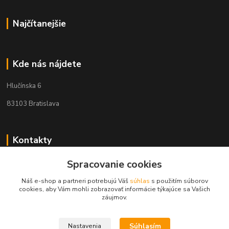
Najčítanejšie
Kde nás nájdete
Hlučínska 6
83103 Bratislava
Kontakty
+421 908 678 479
Spracovanie cookies
(Po-Pia, 8-16 hod.)
Náš e-shop a partneri potrebujú Váš
súhlas
s použitím súborov
cookies, aby Vám mohli zobrazovať informácie týkajúce sa Vašich
info@audiovideoshop.sk
záujmov.
Súhlasím
Nastavenia