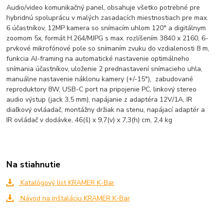
Audio/video komunikačný panel, obsahuje všetko potrebné pre
hybridnú spoluprácu v malých zasadacích miestnostiach pre max.
6 účastníkov, 12MP kamera so snímacím uhlom 120° a digitálnym
zoomom 5x, formát H.264/MJPG s max. rozlíšením 3840 x 2160, 6-
prvkové mikrofónové pole so snímaním zvuku do vzdialenosti 8 m,
funkcia AI-framing na automatické nastavenie optimálneho
snímania účastníkov, uloženie 2 prednastavení snímacieho uhla,
manuálne nastavenie náklonu kamery (+/-15°), zabudované
reproduktory 8W, USB-C port na pripojenie PC, linkový stereo
audio výstup (jack 3,5 mm), napájanie z adaptéra 12V/1A, IR
diaľkový ovláadač, montážny držiak na stenu, napájací adaptér a
IR ovládač v dodávke, 46(š) x 9,7(v) x 7,3(h) cm, 2,4 kg
Na stiahnutie
Katalógový list KRAMER K-Bar
Návod na inštaláciu KRAMER K-Bar