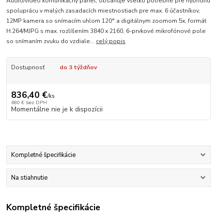
Audio/video komunikačný panel, obsahuje všetko potrebné pre hybridnú
spoluprácu v malých zasadacích miestnostiach pre max. 6 účastníkov,
12MP kamera so snímacím uhlom 120° a digitálnym zoomom 5x, formát
H.264/MJPG s max. rozlíšením 3840 x 2160, 6-prvkové mikrofónové pole
so snímaním zvuku do vzdiale...
celý popis
Dostupnosť
do 3 týždňov
836,40 €
/
ks
680 €
bez DPH
Momentálne nie je k dispozícii
Kompletné špecifikácie
Na stiahnutie
Kompletné špecifikácie