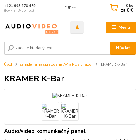
0
ks
+421 908 678 479
EUR
za
0 €
(Po-Pia, 8-16 hod.)
Menu
Hľadať
Úvod
Zariadenia na spracovanie AV a PC signálov
KRAMER K-Bar
KRAMER K-Bar
Audio/video komunikačný panel