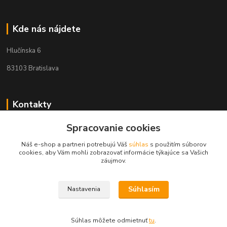
Kde nás nájdete
Hlučínska 6
83103 Bratislava
Kontakty
Spracovanie cookies
+421 908 678 479
(Po-Pia, 8-16 hod.)
Náš e-shop a partneri potrebujú Váš
súhlas
s použitím súborov
cookies, aby Vám mohli zobrazovať informácie týkajúce sa Vašich
info@audiovideoshop.sk
záujmov.
Súhlasím
Nastavenia
Súhlas môžete odmietnuť
tu
.