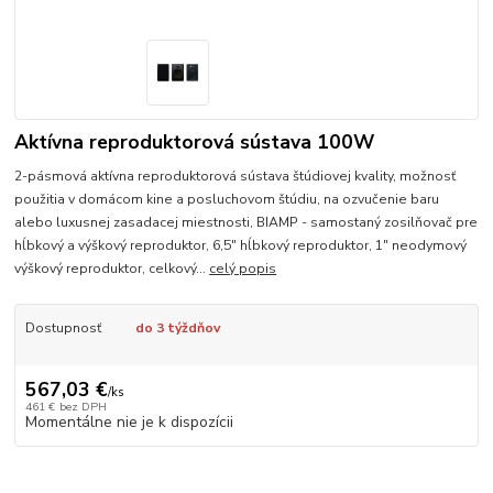
Aktívna reproduktorová sústava 100W
2-pásmová aktívna reproduktorová sústava štúdiovej kvality, možnosť
použitia v domácom kine a posluchovom štúdiu, na ozvučenie baru
alebo luxusnej zasadacej miestnosti, BIAMP - samostaný zosilňovač pre
hĺbkový a výškový reproduktor, 6,5" hĺbkový reproduktor, 1" neodymový
výškový reproduktor, celkový...
celý popis
Dostupnosť
do 3 týždňov
567,03 €
/
ks
461 €
bez DPH
Momentálne nie je k dispozícii