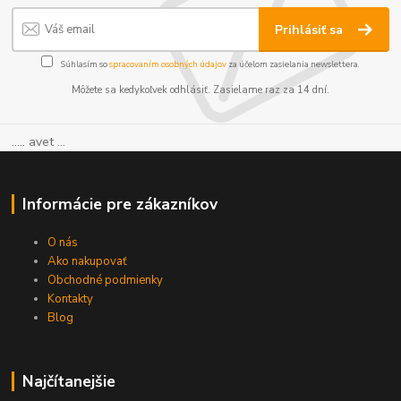
Prihlásiť sa
Súhlasím so
spracovaním osobných údajov
za účelom zasielania newslettera.
Môžete sa kedykoľvek odhlásiť. Zasielame raz za 14 dní.
..... avet ...
Informácie pre zákazníkov
O nás
Ako nakupovať
Obchodné podmienky
Kontakty
Blog
Najčítanejšie