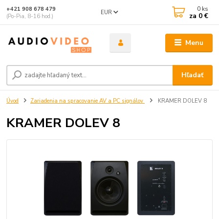
0
ks
+421 908 678 479
EUR
za
0 €
(Po-Pia, 8-16 hod.)
Menu
Hľadať
Úvod
Zariadenia na spracovanie AV a PC signálov
KRAMER DOLEV 8
KRAMER DOLEV 8