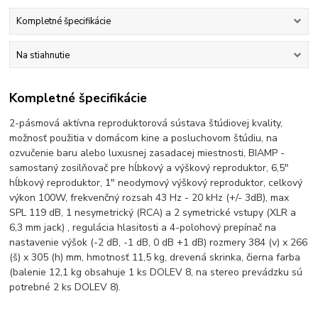
Kompletné špecifikácie
Na stiahnutie
Kompletné špecifikácie
2-pásmová aktívna reproduktorová sústava štúdiovej kvality,
možnosť použitia v domácom kine a posluchovom štúdiu, na
ozvučenie baru alebo luxusnej zasadacej miestnosti, BIAMP -
samostaný zosilňovač pre hĺbkový a výškový reproduktor, 6,5"
hĺbkový reproduktor, 1" neodymový výškový reproduktor, celkový
výkon 100W, frekvenčný rozsah 43 Hz - 20 kHz (+/- 3dB), max
SPL 119 dB, 1 nesymetrický (RCA) a 2 symetrické vstupy (XLR a
6,3 mm jack) , regulácia hlasitosti a 4-polohový prepínač na
nastavenie výšok (-2 dB, -1 dB, 0 dB +1 dB) rozmery 384 (v) x 266
(š) x 305 (h) mm, hmotnosť 11,5 kg, drevená skrinka, čierna farba
(balenie 12,1 kg obsahuje 1 ks DOLEV 8, na stereo prevádzku sú
potrebné 2 ks DOLEV 8).