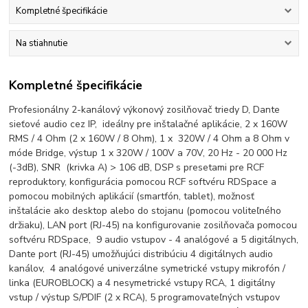
Kompletné špecifikácie
Na stiahnutie
Kompletné špecifikácie
Profesionálny 2-kanálový výkonový zosilňovač triedy D, Dante
sieťové audio cez IP, ideálny pre inštalačné aplikácie, 2 x 160W
RMS / 4 Ohm (2 x 160W / 8 Ohm), 1 x 320W / 4 Ohm a 8 Ohm v
móde Bridge, výstup 1 x 320W / 100V a 70V, 20 Hz - 20 000 Hz
(-3dB), SNR (krivka A) > 106 dB, DSP s presetami pre RCF
reproduktory, konfigurácia pomocou RCF softvéru RDSpace a
pomocou mobilných aplikácií (smartfón, tablet), možnosť
inštalácie ako desktop alebo do stojanu (pomocou voliteľného
držiaku), LAN port (RJ-45) na konfigurovanie zosilňovača pomocou
softvéru RDSpace, 9 audio vstupov - 4 analógové a 5 digitálnych,
Dante port (RJ-45) umožňujúci distribúciu 4 digitálnych audio
kanálov, 4 analógové univerzálne symetrické vstupy mikrofón /
linka (EUROBLOCK) a 4 nesymetrické vstupy RCA, 1 digitálny
vstup / výstup S/PDIF (2 x RCA), 5 programovateľných vstupov