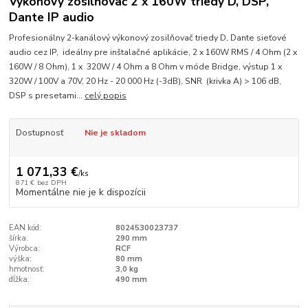
Výkonový zosilňovač 2 x 160W triedy D, DSP,
Dante IP audio
Profesionálny 2-kanálový výkonový zosilňovač triedy D, Dante sieťové
audio cez IP, ideálny pre inštalačné aplikácie, 2 x 160W RMS / 4 Ohm (2 x
160W / 8 Ohm), 1 x 320W / 4 Ohm a 8 Ohm v móde Bridge, výstup 1 x
320W / 100V a 70V, 20 Hz - 20 000 Hz (-3dB), SNR (krivka A) > 106 dB,
DSP s presetami...
celý popis
Dostupnosť
Nie je skladom
1 071,33 €
/
ks
871 €
bez DPH
Momentálne nie je k dispozícii
EAN kód:
8024530023737
šírka:
290 mm
Výrobca:
RCF
výška:
80 mm
hmotnosť:
3,0 kg
dĺžka:
490 mm