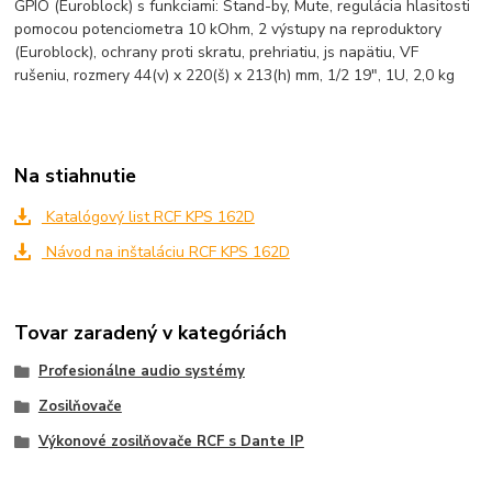
GPIO (Euroblock) s funkciami: Stand-by, Mute, regulácia hlasitosti
pomocou potenciometra 10 kOhm, 2 výstupy na reproduktory
(Euroblock), ochrany proti skratu, prehriatiu, js napätiu, VF
rušeniu, rozmery 44(v) x 220(š) x 213(h) mm, 1/2 19", 1U, 2,0 kg
Na stiahnutie
Katalógový list RCF KPS 162D
Návod na inštaláciu RCF KPS 162D
Tovar zaradený v kategóriách
Profesionálne audio systémy
Zosilňovače
Výkonové zosilňovače RCF s Dante IP