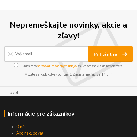
Nepremeškajte novinky, akcie a
zľavy!
Prihlásiť sa
Súhlasím so
spracovaním osobných údajov
za účelom zasielania newslettera.
Môžete sa kedykoľvek odhlásiť. Zasielame raz za 14 dní.
..... avet ...
Informácie pre zákazníkov
O nás
Ako nakupovať