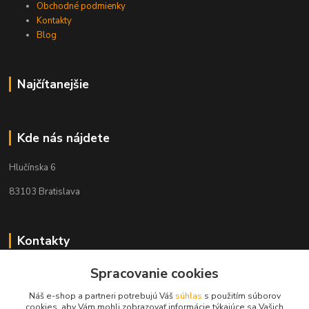
Obchodné podmienky
Kontakty
Blog
Najčítanejšie
Kde nás nájdete
Hlučínska 6
83103 Bratislava
Kontakty
Spracovanie cookies
+421 908 678 479
(Po-Pia, 8-16 hod.)
Náš e-shop a partneri potrebujú Váš
súhlas
s použitím súborov
cookies, aby Vám mohli zobrazovať informácie týkajúce sa Vašich