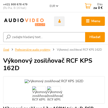
0
ks
+421 908 678 479
EUR
za
0 €
(Po-Pia, 8-16 hod.)
Menu
Hľadať
Úvod
Profesionálne audio systémy
Výkonový zosilňovač RCF KPS 162D
Výkonový zosilňovač RCF KPS
162D