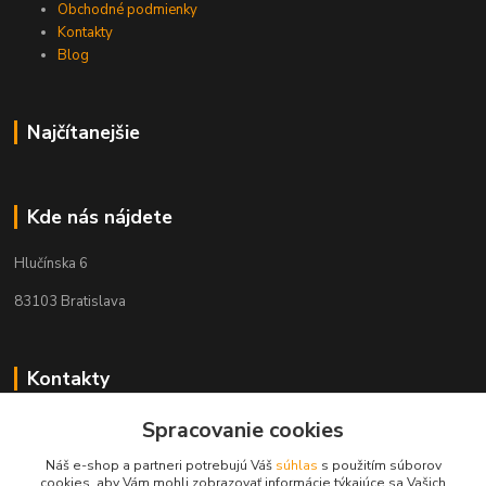
Obchodné podmienky
Kontakty
Blog
Najčítanejšie
Kde nás nájdete
Hlučínska 6
83103 Bratislava
Kontakty
Spracovanie cookies
+421 908 678 479
(Po-Pia, 8-16 hod.)
Náš e-shop a partneri potrebujú Váš
súhlas
s použitím súborov
cookies, aby Vám mohli zobrazovať informácie týkajúce sa Vašich