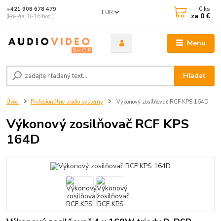
0
ks
+421 908 678 479
EUR
za
0 €
(Po-Pia, 8-16 hod.)
Menu
Hľadať
Úvod
Profesionálne audio systémy
Výkonový zosilňovač RCF KPS 164D
Výkonový zosilňovač RCF KPS
164D