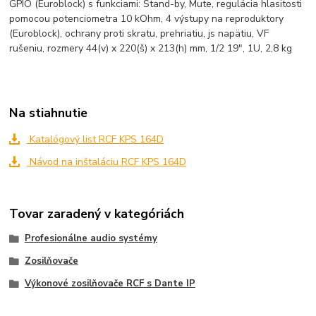
GPIO (Euroblock) s funkciami: Stand-by, Mute, regulácia hlasitosti
pomocou potenciometra 10 kOhm, 4 výstupy na reproduktory
(Euroblock), ochrany proti skratu, prehriatiu, js napätiu, VF
rušeniu, rozmery 44(v) x 220(š) x 213(h) mm, 1/2 19", 1U, 2,8 kg
Na stiahnutie
Katalógový list RCF KPS 164D
Návod na inštaláciu RCF KPS 164D
Tovar zaradený v kategóriách
Profesionálne audio systémy
Zosilňovače
Výkonové zosilňovače RCF s Dante IP