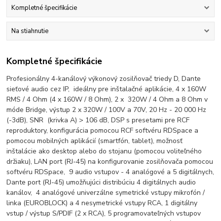
Kompletné špecifikácie
Na stiahnutie
Kompletné špecifikácie
Profesionálny 4-kanálový výkonový zosilňovač triedy D, Dante
sieťové audio cez IP, ideálny pre inštalačné aplikácie, 4 x 160W
RMS / 4 Ohm (4 x 160W / 8 Ohm), 2 x 320W / 4 Ohm a 8 Ohm v
móde Bridge, výstup 2 x 320W / 100V a 70V, 20 Hz - 20 000 Hz
(-3dB), SNR (krivka A) > 106 dB, DSP s presetami pre RCF
reproduktory, konfigurácia pomocou RCF softvéru RDSpace a
pomocou mobilných aplikácií (smartfón, tablet), možnosť
inštalácie ako desktop alebo do stojanu (pomocou voliteľného
držiaku), LAN port (RJ-45) na konfigurovanie zosilňovača pomocou
softvéru RDSpace, 9 audio vstupov - 4 analógové a 5 digitálnych,
Dante port (RJ-45) umožňujúci distribúciu 4 digitálnych audio
kanálov, 4 analógové univerzálne symetrické vstupy mikrofón /
linka (EUROBLOCK) a 4 nesymetrické vstupy RCA, 1 digitálny
vstup / výstup S/PDIF (2 x RCA), 5 programovateľných vstupov