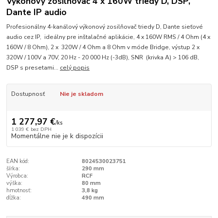
Výkonový zosilňovač 4 x 160W triedy D, DSP,
Dante IP audio
Profesionálny 4-kanálový výkonový zosilňovač triedy D, Dante sieťové
audio cez IP, ideálny pre inštalačné aplikácie, 4 x 160W RMS / 4 Ohm (4 x
160W / 8 Ohm), 2 x 320W / 4 Ohm a 8 Ohm v móde Bridge, výstup 2 x
320W / 100V a 70V, 20 Hz - 20 000 Hz (-3dB), SNR (krivka A) > 106 dB,
DSP s presetami...
celý popis
Dostupnosť
Nie je skladom
1 277,97 €
/
ks
1 039 €
bez DPH
Momentálne nie je k dispozícii
EAN kód:
8024530023751
šírka:
290 mm
Výrobca:
RCF
výška:
80 mm
hmotnosť:
3,8 kg
dĺžka:
490 mm