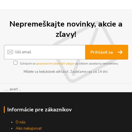
Nepremeškajte novinky, akcie a
zľavy!
Prihlásiť sa
Súhlasím so
spracovaním osobných údajov
za účelom zasielania newslettera.
Môžete sa kedykoľvek odhlásiť. Zasielame raz za 14 dní.
..... avet ...
Informácie pre zákazníkov
O nás
Ako nakupovať