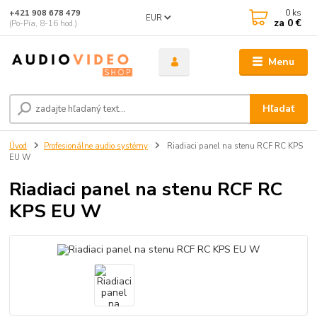
0
ks
+421 908 678 479
EUR
za
0 €
(Po-Pia, 8-16 hod.)
Menu
Hľadať
Úvod
Profesionálne audio systémy
Riadiaci panel na stenu RCF RC KPS
EU W
Riadiaci panel na stenu RCF RC
KPS EU W