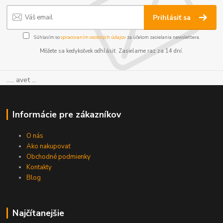
Prihlásiť sa
Súhlasím so
spracovaním osobných údajov
za účelom zasielania newslettera.
Môžete sa kedykoľvek odhlásiť. Zasielame raz za 14 dní.
..... avet ...
Informácie pre zákazníkov
O nás
Ako nakupovať
Obchodné podmienky
Kontakty
Blog
Najčítanejšie