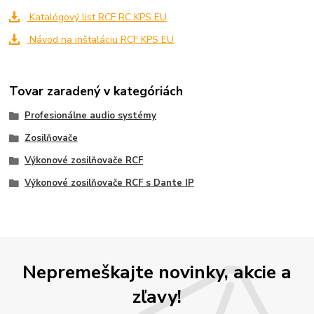
Katalógový list RCF RC KPS EU
Návod na inštaláciu RCF KPS EU
Tovar zaradený v kategóriách
Profesionálne audio systémy
Zosilňovače
Výkonové zosilňovače RCF
Výkonové zosilňovače RCF s Dante IP
Nepremeškajte novinky, akcie a
zľavy!