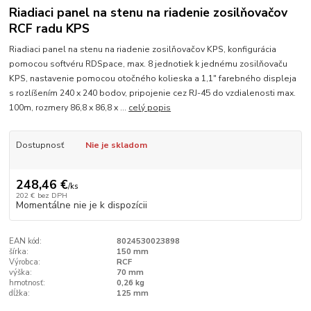
Riadiaci panel na stenu na riadenie zosilňovačov
RCF radu KPS
Riadiaci panel na stenu na riadenie zosilňovačov KPS, konfigurácia
pomocou softvéru RDSpace, max. 8 jednotiek k jednému zosilňovaču
KPS, nastavenie pomocou otočného kolieska a 1,1" farebného displeja
s rozlíšením 240 x 240 bodov, pripojenie cez RJ-45 do vzdialenosti max.
100m, rozmery 86,8 x 86,8 x ...
celý popis
Dostupnosť
Nie je skladom
248,46 €
/
ks
202 €
bez DPH
Momentálne nie je k dispozícii
EAN kód:
8024530023898
šírka:
150 mm
Výrobca:
RCF
výška:
70 mm
hmotnosť:
0,26 kg
dĺžka:
125 mm