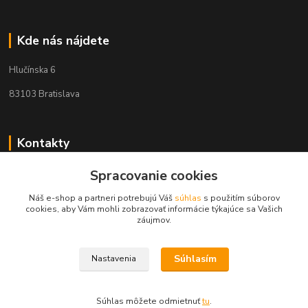
Kde nás nájdete
Hlučínska 6
83103 Bratislava
Kontakty
+421 908 678 479
Spracovanie cookies
(Po-Pia, 8-16 hod.)
Náš e-shop a partneri potrebujú Váš
súhlas
s použitím súborov
cookies, aby Vám mohli zobrazovať informácie týkajúce sa Vašich
info@audiovideoshop.sk
záujmov.
Súhlasím
Nastavenia
Súhlas môžete odmietnuť
tu
.