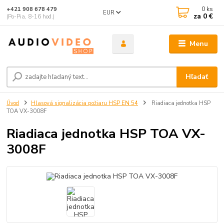
0
ks
+421 908 678 479
EUR
za
0 €
(Po-Pia, 8-16 hod.)
Menu
Hľadať
Úvod
Hlasová signalizácia požiaru HSP EN 54
Riadiaca jednotka HSP
TOA VX-3008F
Riadiaca jednotka HSP TOA VX-
3008F