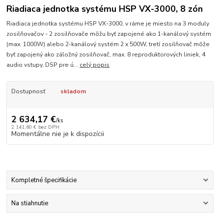
Riadiaca jednotka systému HSP VX-3000, 8 zón
Riadiaca jednotka systému HSP VX-3000, v ráme je miesto na 3 moduly
zosilňovačov - 2 zosilňovače môžu byť zapojené ako 1-kanálový systém
(max. 1000W) alebo 2-kanálový systém 2 x 500W, tretí zosilňovač môže
byť zapojený ako záložný zosilňovač, max. 8 reproduktorových liniek, 4
audio vstupy, DSP pre ú...
celý popis
Dostupnosť
skladom
2 634,17 €
/
ks
2 141,60 €
bez DPH
Momentálne nie je k dispozícii
Kompletné špecifikácie
Na stiahnutie