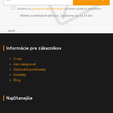
Súhlasím so
spracovaním osobných údajov
za účelom zasielania newslettera.
Môžete sa kedykoľvek odhlásiť. Zasielame raz za 14 dní.
..... avet ...
Informácie pre zákazníkov
O nás
Ako nakupovať
Obchodné podmienky
Kontakty
Blog
Najčítanejšie