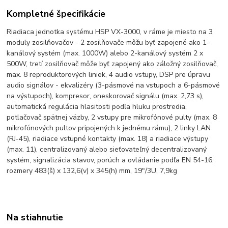
Kompletné špecifikácie
Riadiaca jednotka systému HSP VX-3000, v ráme je miesto na 3
moduly zosilňovačov - 2 zosilňovače môžu byť zapojené ako 1-
kanálový systém (max. 1000W) alebo 2-kanálový systém 2 x
500W, tretí zosilňovač môže byť zapojený ako záložný zosilňovač,
max. 8 reproduktorových liniek, 4 audio vstupy, DSP pre úpravu
audio signálov - ekvalizéry (3-pásmové na vstupoch a 6-pásmové
na výstupoch), kompresor, oneskorovač signálu (max. 2,73 s),
automatická regulácia hlasitosti podľa hluku prostredia,
potlačovač spätnej väzby, 2 vstupy pre mikrofónové pulty (max. 8
mikrofónových pultov pripojených k jednému rámu), 2 linky LAN
(RJ-45), riadiace vstupné kontakty (max. 18) a riadiace výstupy
(max. 11), centralizovaný alebo sieťovateľný decentralizovaný
systém, signalizácia stavov, porúch a ovládanie podľa EN 54-16,
rozmery 483(š) x 132,6(v) x 345(h) mm, 19"/3U, 7,9kg
Na stiahnutie