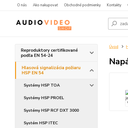
O nás
Ako nakupovať
Obchodné podmienky
Kontakty
Úvod
H
Reproduktory certifikované
podľa EN 54-24
Napá
Hlasová signalizácia požiaru
HSP EN 54
Systémy HSP TOA
Systémy HSP PROEL
Systémy HSP RCF DXT 3000
Systém HSP ITEC