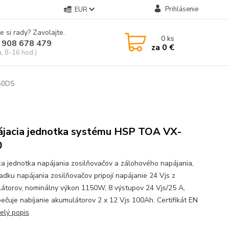
Prihlásenie
EUR
e si rady? Zavolajte.
0
ks
 908 678 479
za
0 €
a, 8-16 hod.)
150DS
jacia jednotka systému HSP TOA VX-
0
ca jednotka napájania zosilňovačov a zálohového napájania,
padku napájania zosilňovačov pripojí napájanie 24 Vjs z
átorov, nominálny výkon 1150W, 8 výstupov 24 Vjs/25 A,
ečuje nabíjanie akumulátorov 2 x 12 Vjs 100Ah. Certifikát EN
elý popis