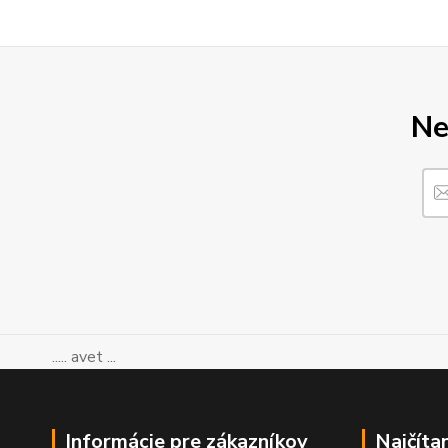
Ne
..... avet ...
Informácie pre zákazníkov
Najčíta