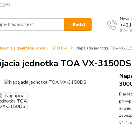
GDPR
Neviet
Hľadať
+421
(Po-Pi
lasová signalizácia požiaru HSP EN 54
Napájacia jednotka TOA VX-3
jacia jednotka TOA VX-3150DS
Napá
300
Riadia
pri vý
akumul
zabezp
54-4.
c