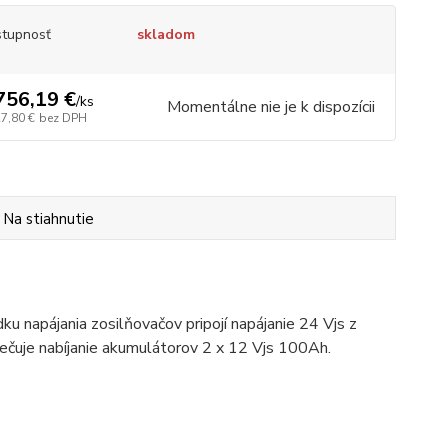
tupnosť
skladom
756,19 €
/
ks
Momentálne nie je k dispozícii
27,80 €
bez DPH
Na stiahnutie
ku napájania zosilňovačov pripojí napájanie 24 Vjs z
čuje nabíjanie akumulátorov 2 x 12 Vjs 100Ah.