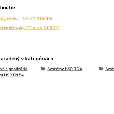
ahnutie
lógový list TOA VX-3150DS
d na inštaláciu TOA VX-3150DS
zaradený v kategóriách
vá signalizácia
Systémy HSP TOA
Sys
ru HSP EN 54