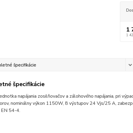
Dos
1 
1 4
etné špecifikácie
tné špecifikácie
jednotka napájania zosilňovačov a zálohového napájania, pri výpad
orov, nominálny výkon 1150W, 8 výstupov 24 Vjs/25 A, zabezpe
t EN 54-4.