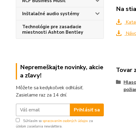
RCF Business Music
Na sti
Inštalačné audio systémy
Kata
Technológie pre zasadacie
miestnosti Ashton Bentley
Návo
Nepremeškajte novinky, akcie
Tovar 
a zľavy!
Hlaso
Môžete sa kedykoľvek odhlásiť.
požia
Zasielame raz za 14 dní.
Prihlásiť sa
Súhlasím so
spracovaním osobných údajov
za
účelom zasielania newslettera.