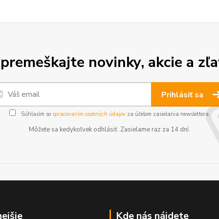
premeškajte novinky, akcie a zľa
Prihlásiť sa
Súhlasím so
spracovaním osobných údajov
za účelom zasielania newslettera.
Môžete sa kedykoľvek odhlásiť. Zasielame raz za 14 dní.
nejšie
Kde nás nájdete