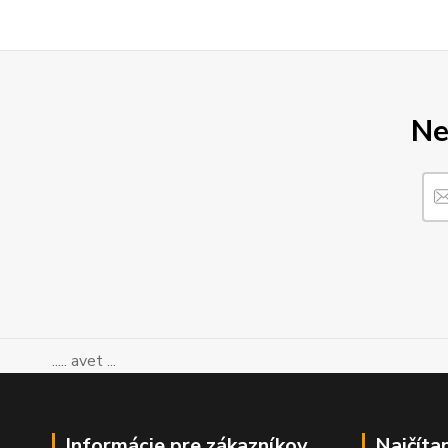
Ne
..... avet ...
Informácie pre zákazníkov
Najčíta