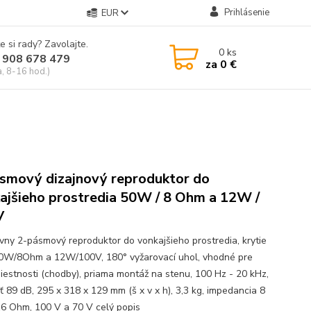
Prihlásenie
EUR
e si rady? Zavolajte.
0
ks
 908 678 479
za
0 €
a, 8-16 hod.)
smový dizajnový reproduktor do
ajšieho prostredia 50W / 8 Ohm a 12W /
V
ívny 2-pásmový reproduktor do vonkajšieho prostredia, krytie
50W/8Ohm a 12W/100V, 180° vyžarovací uhol, vhodné pre
iestnosti (chodby), priama montáž na stenu, 100 Hz - 20 kHz,
sť 89 dB, 295 x 318 x 129 mm (š x v x h), 3,3 kg, impedancia 8
6 Ohm, 100 V a 70 V
celý popis