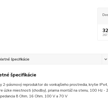
Dos
32
267
etné špecifikácie
tné špecifikácie
ny 2-pásmový reproduktor do vonkajšieho prostredia, krytie I
e úzke miestnosti (chodby), priama montáž na stenu, 100 Hz - 2
impedancia 8 Ohm, 16 Ohm, 100 V a 70 V