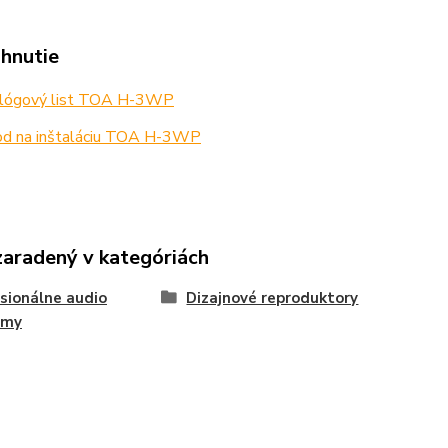
ahnutie
lógový list TOA H-3WP
d na inštaláciu TOA H-3WP
zaradený v kategóriách
sionálne audio
Dizajnové reproduktory
émy