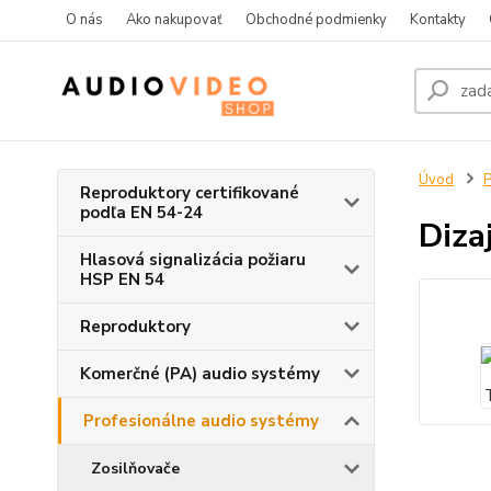
O nás
Ako nakupovať
Obchodné podmienky
Kontakty
Úvod
P
Reproduktory certifikované
podľa EN 54-24
Diza
Hlasová signalizácia požiaru
HSP EN 54
Reproduktory
Komerčné (PA) audio systémy
Profesionálne audio systémy
Zosilňovače