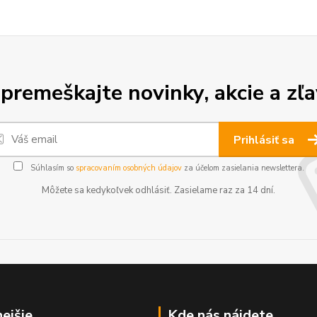
premeškajte novinky, akcie a zľa
Prihlásiť sa
Súhlasím so
spracovaním osobných údajov
za účelom zasielania newslettera.
Môžete sa kedykoľvek odhlásiť. Zasielame raz za 14 dní.
nejšie
Kde nás nájdete