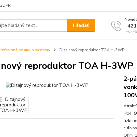
GDPR
Neviet
Hľadať
+421
(Po-Pi
rofesionálne audio systémy
Dizajnový reproduktor TOA H-3WP
jnový reproduktor TOA H-3WP
2-pá
vonk
100
Atrakt
IPx4, 
úzke m
citlivo
Ohm, 1