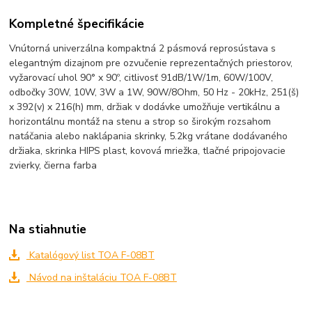
Kompletné špecifikácie
Vnútorná univerzálna kompaktná 2 pásmová reprosústava s
elegantným dizajnom pre ozvučenie reprezentačných priestorov,
vyžarovací uhol 90° x 90º, citlivosť 91dB/1W/1m, 60W/100V,
odbočky 30W, 10W, 3W a 1W, 90W/8Ohm, 50 Hz - 20kHz, 251(š)
x 392(v) x 216(h) mm, držiak v dodávke umožňuje vertikálnu a
horizontálnu montáž na stenu a strop so širokým rozsahom
natáčania alebo naklápania skrinky, 5.2kg vrátane dodávaného
držiaka, skrinka HIPS plast, kovová mriežka, tlačné pripojovacie
zvierky, čierna farba
Na stiahnutie
Katalógový list TOA F-08BT
Návod na inštaláciu TOA F-08BT