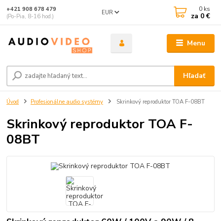
0
ks
+421 908 678 479
EUR
za
0 €
(Po-Pia, 8-16 hod.)
Menu
Hľadať
Úvod
Profesionálne audio systémy
Skrinkový reproduktor TOA F-08BT
Skrinkový reproduktor TOA F-
08BT