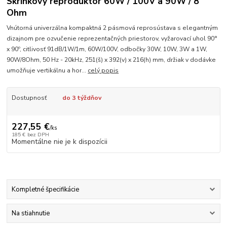
Skrinkový reproduktor 60W / 100V a 90W / 8
Ohm
Vnútorná univerzálna kompaktná 2 pásmová reprosústava s elegantným
dizajnom pre ozvučenie reprezentačných priestorov, vyžarovací uhol 90°
x 90º, citlivosť 91dB/1W/1m, 60W/100V, odbočky 30W, 10W, 3W a 1W,
90W/8Ohm, 50 Hz - 20kHz, 251(š) x 392(v) x 216(h) mm, držiak v dodávke
umožňuje vertikálnu a hor...
celý popis
Dostupnosť
do 3 týždňov
227,55 €
/
ks
185 €
bez DPH
Momentálne nie je k dispozícii
Kompletné špecifikácie
Na stiahnutie