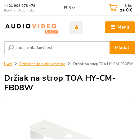
0
ks
+421 908 678 479
EUR
za
0 €
(Po-Pia, 8-16 hod.)
Menu
Hľadať
Úvod
Profesionálne audio systémy
Držiak na strop TOA HY-CM-FB08W
Držiak na strop TOA HY-CM-
FB08W