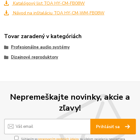
Katalógový list TOA HY-CM-FB08W
Návod na inštaláciu TOA HY-CM-WM-FB08W
Tovar zaradený v kategóriách
Profesionálne audio systémy
Dizajnové reproduktory
Nepremeškajte novinky, akcie a
zľavy!
Prihlásiť sa
Súhlasím so
spracovaním osobných údajov
za účelom zasielania newslettera.