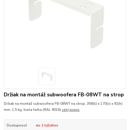
Držiak na montáž subwoofera FB-08WT na strop
Držiak na montáž subwoofera FB-08WT na strop, 358(š) x 170(v) x 92(h)
mm, 1,5 kg, biela farba (RAL 9016)
celý popis
Dostupnosť
do 3 týždňov