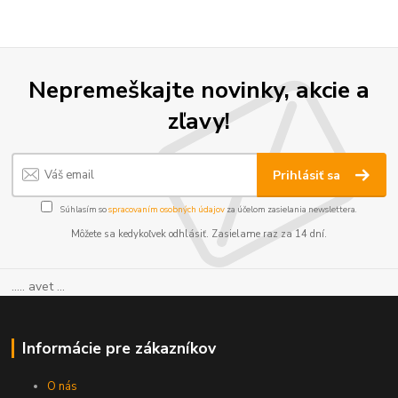
Nepremeškajte novinky, akcie a
zľavy!
Prihlásiť sa
Súhlasím so
spracovaním osobných údajov
za účelom zasielania newslettera.
Môžete sa kedykoľvek odhlásiť. Zasielame raz za 14 dní.
..... avet ...
Informácie pre zákazníkov
O nás