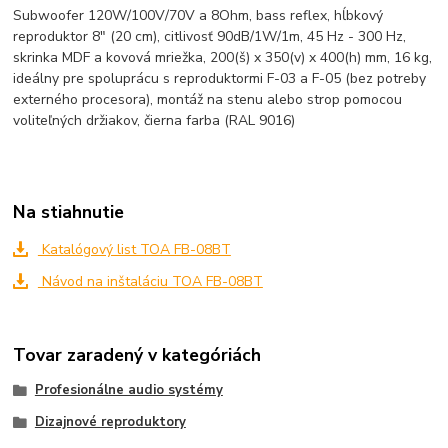
Subwoofer 120W/100V/70V a 8Ohm, bass reflex, hĺbkový
reproduktor 8" (20 cm), citlivosť 90dB/1W/1m, 45 Hz - 300 Hz,
skrinka MDF a kovová mriežka, 200(š) x 350(v) x 400(h) mm, 16 kg,
ideálny pre spoluprácu s reproduktormi F-03 a F-05 (bez potreby
externého procesora), montáž na stenu alebo strop pomocou
voliteľných držiakov, čierna farba (RAL 9016)
Na stiahnutie
Katalógový list TOA FB-08BT
Návod na inštaláciu TOA FB-08BT
Tovar zaradený v kategóriách
Profesionálne audio systémy
Dizajnové reproduktory