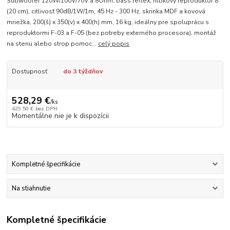
Subwoofer 120W/100V/70V a 8Ohm, bass reflex, hĺbkový reproduktor 8"
(20 cm), citlivosť 90dB/1W/1m, 45 Hz - 300 Hz, skrinka MDF a kovová
mriežka, 200(š) x 350(v) x 400(h) mm, 16 kg, ideálny pre spoluprácu s
reproduktormi F-03 a F-05 (bez potreby externého procesora), montáž
na stenu alebo strop pomoc...
celý popis
Dostupnosť
do 3 týždňov
528,29 €
/
ks
429,50 €
bez DPH
Momentálne nie je k dispozícii
Kompletné špecifikácie
Na stiahnutie
Kompletné špecifikácie