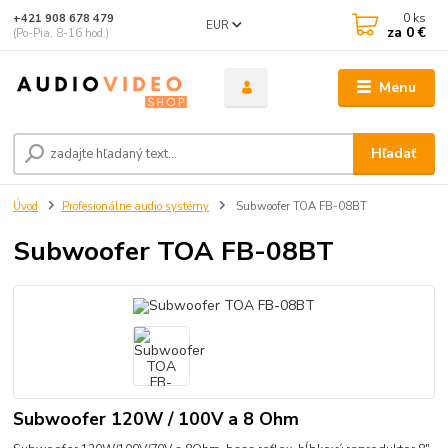
0
ks
+421 908 678 479
EUR
za
0 €
(Po-Pia, 8-16 hod.)
Menu
Hľadať
Úvod
Profesionálne audio systémy
Subwoofer TOA FB-08BT
Subwoofer TOA FB-08BT
Subwoofer 120W / 100V a 8 Ohm