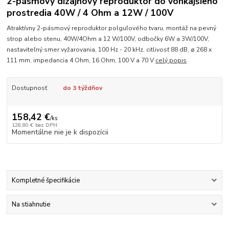
2-pásmový dizajnový reproduktor do vonkajšieho
prostredia 40W / 4 Ohm a 12W / 100V
Atraktívny 2-pásmový reproduktor polguľového tvaru, montáž na pevný
strop alebo stenu, 40W/4Ohm a 12 W/100V, odbočky 6W a 3W/100V,
nastaviteľný smer vyžarovania, 100 Hz - 20 kHz, citlivosť 88 dB, ø 268 x
111 mm, impedancia 4 Ohm, 16 Ohm, 100 V a 70 V
celý popis
Dostupnosť
do 3 týždňov
158,42 €
/
ks
128,80 €
bez DPH
Momentálne nie je k dispozícii
Kompletné špecifikácie
Na stiahnutie