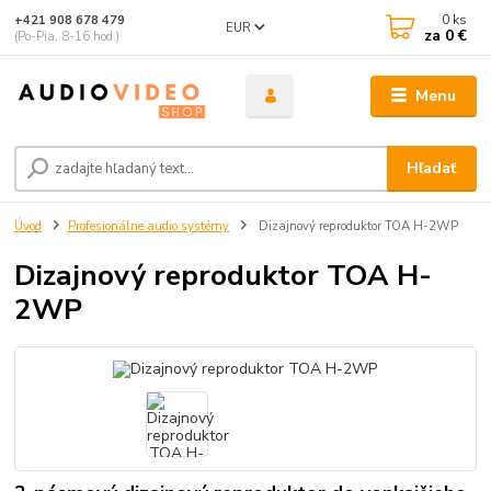
0
ks
+421 908 678 479
EUR
za
0 €
(Po-Pia, 8-16 hod.)
Menu
Hľadať
Úvod
Profesionálne audio systémy
Dizajnový reproduktor TOA H-2WP
Dizajnový reproduktor TOA H-
2WP