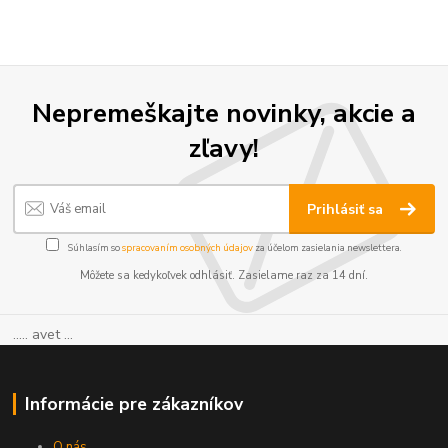
Nepremeškajte novinky, akcie a
zľavy!
Prihlásiť sa
Súhlasím so
spracovaním osobných údajov
za účelom zasielania newslettera.
Môžete sa kedykoľvek odhlásiť. Zasielame raz za 14 dní.
..... avet ...
Informácie pre zákazníkov
O nás