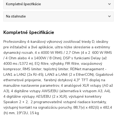
Kompletné špecifikácie
Na stiahnutie
Kompletné špecifikácie
Profesionálny 4-kanálový výkonový zosilňovač triedy D, ideálny
pre inštalačné a živé aplikácie, ultra nízke skreslenie a extrémny
dynamický rozsah, 4 x 4000 W RMS / 2,7 Ohm (4 x 2 600 W RMS
/ 4 Ohm alebo 4 x 1400W / 8 Ohm), DSP s funkciami Delay (až
4000 ms /1372 m), EQ filtre, výhybky, FIR filtre, viacpásmový
kompresor, RMS limiter, teplotný limiter, RDNet management -
LAN1 a LAN2 (2x RJ-45), LAN3 a LAN4 (2 x EtherCON), Gigabitové
ethernetové pripojenie, farebný dotykový 4,3" TFT displej na
manuálne nastavenie parametrov, 4 analógové XLR vstupy (A0 až
A3), 4 digitálne vstupy AWS/EBU (alternatíva k vstupom A3, A4),
4 digitálne výstupy AES/EBU (2 x XLR), výstupné konektory
Speakon 2 + 2, 2 programovateľné vstupné riadiace kontakty,
výstupný kontakt na signalizáciu poruchy, 88,7(v) x 482(š) x 482,4
(h) mm, 19"/2U, 15 kg