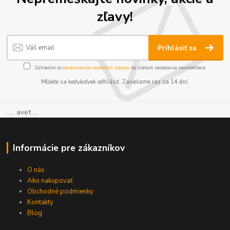
zľavy!
Prihlásiť sa
Súhlasím so
spracovaním osobných údajov
za účelom zasielania newslettera.
Môžete sa kedykoľvek odhlásiť. Zasielame raz za 14 dní.
..... avet ...
Informácie pre zákazníkov
O nás
Ako nakupovať
Obchodné podmienky
Kontakty
Blog