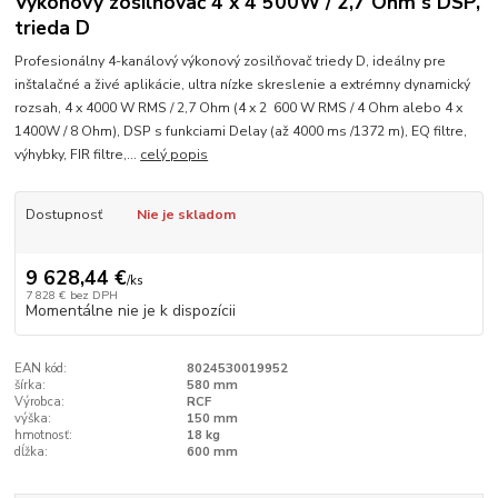
Výkonový zosilňovač 4 x 4 500W / 2,7 Ohm s DSP,
trieda D
Profesionálny 4-kanálový výkonový zosilňovač triedy D, ideálny pre
inštalačné a živé aplikácie, ultra nízke skreslenie a extrémny dynamický
rozsah, 4 x 4000 W RMS / 2,7 Ohm (4 x 2 600 W RMS / 4 Ohm alebo 4 x
1400W / 8 Ohm), DSP s funkciami Delay (až 4000 ms /1372 m), EQ filtre,
výhybky, FIR filtre,...
celý popis
Dostupnosť
Nie je skladom
9 628,44 €
/
ks
7 828 €
bez DPH
Momentálne nie je k dispozícii
EAN kód:
8024530019952
šírka:
580 mm
Výrobca:
RCF
výška:
150 mm
hmotnosť:
18 kg
dĺžka:
600 mm