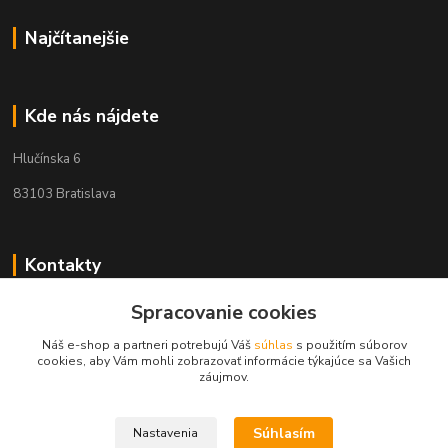
Najčítanejšie
Kde nás nájdete
Hlučínska 6
83103 Bratislava
Kontakty
Spracovanie cookies
+421 908 678 479
(Po-Pia, 8-16 hod.)
Náš e-shop a partneri potrebujú Váš
súhlas
s použitím súborov
cookies, aby Vám mohli zobrazovať informácie týkajúce sa Vašich
info@audiovideoshop.sk
záujmov.
Súhlasím
Nastavenia