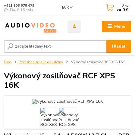
0
ks
+421 908 678 479
EUR
za
0 €
(Po-Pia, 8-16 hod.)
Menu
Hľadať
Úvod
Profesionálne audio systémy
Výkonový zosilňovač RCF XPS 16K
Výkonový zosilňovač RCF XPS
16K