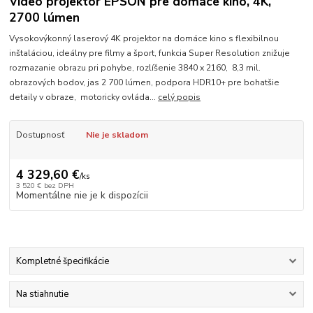
Video projektor EPSON pre domáce kino, 4K,
2700 lúmen
Vysokovýkonný laserový 4K projektor na domáce kino s flexibilnou
inštaláciou, ideálny pre filmy a šport, funkcia Super Resolution znižuje
rozmazanie obrazu pri pohybe, rozlíšenie 3840 x 2160, 8,3 mil.
obrazových bodov, jas 2 700 lúmen, podpora HDR10+ pre bohatšie
detaily v obraze, motoricky ovláda...
celý popis
Dostupnosť
Nie je skladom
4 329,60 €
/
ks
3 520 €
bez DPH
Momentálne nie je k dispozícii
Kompletné špecifikácie
Na stiahnutie