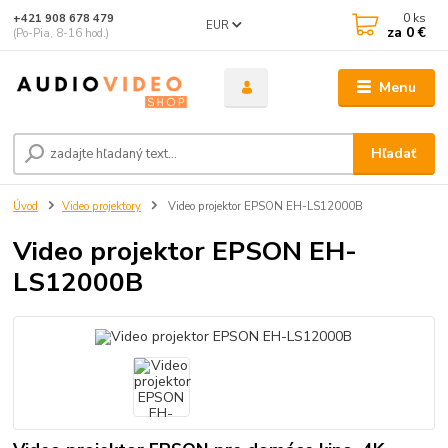
0
ks
+421 908 678 479
EUR
za
0 €
(Po-Pia, 8-16 hod.)
Menu
Hľadať
Úvod
Video projektory
Video projektor EPSON EH-LS12000B
Video projektor EPSON EH-
LS12000B