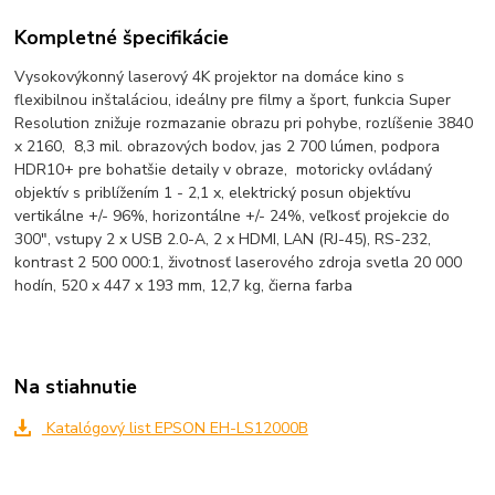
Kompletné špecifikácie
Vysokovýkonný laserový 4K projektor na domáce kino s
flexibilnou inštaláciou, ideálny pre filmy a šport, funkcia Super
Resolution znižuje rozmazanie obrazu pri pohybe, rozlíšenie 3840
x 2160, 8,3 mil. obrazových bodov, jas 2 700 lúmen, podpora
HDR10+ pre bohatšie detaily v obraze, motoricky ovládaný
objektív s priblížením 1 - 2,1 x, elektrický posun objektívu
vertikálne +/- 96%, horizontálne +/- 24%, veľkosť projekcie do
300", vstupy 2 x USB 2.0-A, 2 x HDMI, LAN (RJ-45), RS-232,
kontrast 2 500 000:1, životnosť laserového zdroja svetla 20 000
hodín, 520 x 447 x 193 mm, 12,7 kg, čierna farba
Na stiahnutie
Katalógový list EPSON EH-LS12000B