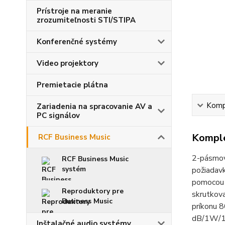
Prístroje na meranie
zrozumiteľnosti STI/STIPA
Konferenčné systémy
Video projektory
Premietacie plátna
Kompl
Zariadenia na spracovanie AV a
PC signálov
Komple
RCF Business Music
2-pásmov
RCF Business Music
systém
požiadavk
pomocou 
Reproduktory pre
skrutkova
Business Music
príkonu 
dB/1W/1m
Inštalačné audio systémy