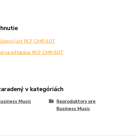
ahnutie
lógový list RCF CMR 60T
d na inštaláciu RCF CMR 60T
zaradený v kategóriách
usiness Music
Reproduktory pre
Business Music