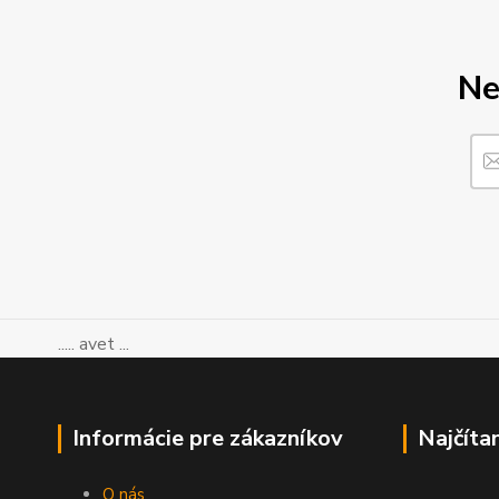
Ne
..... avet ...
Informácie pre zákazníkov
Najčíta
O nás