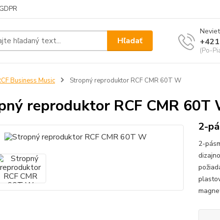
GDPR
Neviet
Hľadať
+421
(Po-Pi
CF Business Music
Stropný reproduktor RCF CMR 60T W
pný reproduktor RCF CMR 60T
2-pá
2-pásm
dizajno
požiad
plasto
magnet