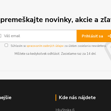
premeškajte novinky, akcie a zľa
Prihlásiť sa
Súhlasím so
spracovaním osobných údajov
za účelom zasielania newslettera.
Môžete sa kedykoľvek odhlásiť. Zasielame raz za 14 dní.
nejšie
Kde nás nájdete
Hlučínska 6