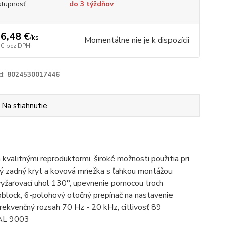
tupnosť
do 3 týždňov
6,48 €
/
ks
Momentálne nie je k dispozícii
 €
bez DPH
d:
8024530017446
Na stiahnutie
alitnými reproduktormi, široké možnosti použitia pri
ý zadný kryt a kovová mriežka s ľahkou montážou
yžarovací uhol 130°, upevnenie pomocou troch
roblock, 6-polohový otočný prepínač na nastavenie
enčný rozsah 70 Hz - 20 kHz, citlivosť 89
RAL 9003