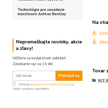
Technológie pre zasadacie
miestnosti Ashton Bentley
Na sti
Kata
Nepremeškajte novinky, akcie
Návo
a zľavy!
Môžete sa kedykoľvek odhlásiť.
Zasielame raz za 14 dní.
Tovar 
Prihlásiť sa
RCF B
Súhlasím so
spracovaním osobných údajov
za
účelom zasielania newslettera.