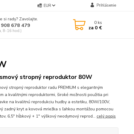
Prihlásenie
EUR
e si rady? Zavolajte.
0
ks
 908 678 479
za
0 €
a, 8-16 hod.)
 W
smový stropný reproduktor 80W
ový stropný reproduktor radu PREMIUM s elegantným
m a kvalitnými reproduktormi, široké možnosti použitia pri
avke na kvalitnú reprodukciu hudby a estetiku, 80W/100V,
vý zadný kryt a kovová mriežka s ľahkou montážou pomocou
ov, 6,5" hĺbkový + 1" výškový neodymový reprod...
celý popis