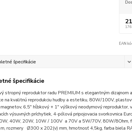
Dos
21
176
EAN kó
etné špecifikácie
tné špecifikácie
ý stropný reproduktor radu PREMIUM s elegantným dizajnom a kv
e na kvalitnú reprodukciu hudby a estetiku, 80W/100V, plastov
magnetov, 6,5" hĺbkový + 1" výškový neodymový reproduktor, v
cích výsuvných príchytiek, 4-pólová pripojovacia svorkovnica Eu
80W, 40W, 20W, 10W / 100V a 70V a 5W/70V, 80W/8Ohm, frekv
, rozmery Ø300 x 202(v) mm, hmotnosť 4,5kg, farba biela 