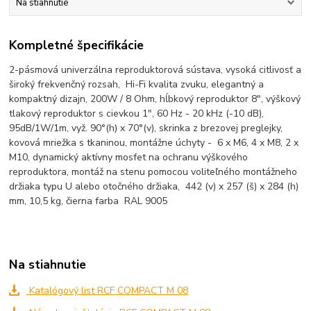
Na stiahnutie
Kompletné špecifikácie
2-pásmová univerzálna reproduktorová sústava, vysoká citlivosť a
široký frekvenčný rozsah, Hi-Fi kvalita zvuku, elegantný a
kompaktný dizajn, 200W / 8 Ohm, hĺbkový reproduktor 8", výškový
tlakový reproduktor s cievkou 1", 60 Hz - 20 kHz (-10 dB),
95dB/1W/1m, vyž. 90°(h) x 70°(v), skrinka z brezovej preglejky,
kovová mriežka s tkaninou, montážne úchyty - 6 x M6, 4 x M8, 2 x
M10, dynamický aktívny mosfet na ochranu výškového
reproduktora, montáž na stenu pomocou voliteľného montážneho
držiaka typu U alebo otočného držiaka, 442 (v) x 257 (š) x 284 (h)
mm, 10,5 kg, čierna farba RAL 9005
Na stiahnutie
Katalógový list RCF COMPACT M 08