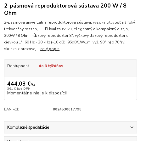
2-pásmová reproduktorová sústava 200 W / 8
Ohm
2-pásmová univerzálna reproduktorová sústava, vysoká citlivosť a široký
frekvenčný rozsah, Hi-Fi kvalita zvuku, elegantný a kompaktný dizajn,
200W / 8 Ohm, hĺbkový reproduktor 8", výškový tlakový reproduktor s
cievkou 1", 60 Hz - 20 kHz (-10 dB), 95dB/1W/1m, vyž. 90°(h) x 70°(v),
skrinka z brezovej...
celý popis
Dostupnosť
do 3 týždňov
444,03 €
/
ks
361 €
bez DPH
Momentálne nie je k dispozícii
EAN kód:
8024530017798
Kompletné špecifikácie