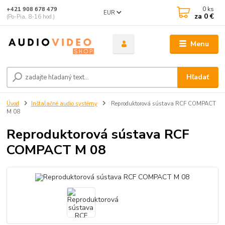
0
ks
+421 908 678 479
EUR
za
0 €
(Po-Pia, 8-16 hod.)
Menu
Hľadať
Úvod
Inštalačné audio systémy
Reproduktorová sústava RCF COMPACT
M 08
Reproduktorová sústava RCF
COMPACT M 08