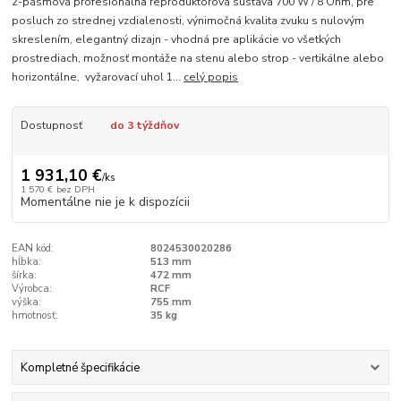
2-pásmová profesionálna reproduktorová sústava 700 W / 8 Ohm, pre
posluch zo strednej vzdialenosti, výnimočná kvalita zvuku s nulovým
skreslením, elegantný dizajn - vhodná pre aplikácie vo všetkých
prostrediach, možnosť montáže na stenu alebo strop - vertikálne alebo
horizontálne, vyžarovací uhol 1...
celý popis
Dostupnosť
do 3 týždňov
1 931,10 €
/
ks
1 570 €
bez DPH
Momentálne nie je k dispozícii
EAN kód:
8024530020286
hĺbka:
513 mm
šírka:
472 mm
Výrobca:
RCF
výška:
755 mm
hmotnosť:
35 kg
Kompletné špecifikácie