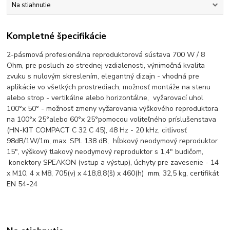
Na stiahnutie
Kompletné špecifikácie
2-pásmová profesionálna reproduktorová sústava 700 W / 8
Ohm, pre posluch zo strednej vzdialenosti, výnimočná kvalita
zvuku s nulovým skreslením, elegantný dizajn - vhodná pre
aplikácie vo všetkých prostrediach, možnosť montáže na stenu
alebo strop - vertikálne alebo horizontálne, vyžarovací uhol
100°x 50° - možnosť zmeny vyžarovania výškového reproduktora
na 100°x 25°alebo 60°x 25°pomocou voliteľného príslušenstava
(HN-KIT COMPACT C 32 C 45), 48 Hz - 20 kHz, citlivosť
98dB/1W/1m, max. SPL 138 dB, hĺbkový neodymový reproduktor
15", výškový tlakový neodymový reproduktor s 1,4" budičom,
konektory SPEAKON (vstup a výstup), úchyty pre zavesenie - 14
x M10, 4 x M8, 705(v) x 418,8,8(š) x 460(h) mm, 32,5 kg, certifikát
EN 54-24