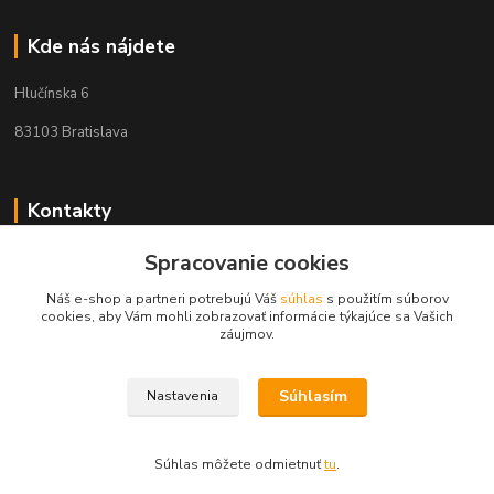
Kde nás nájdete
Hlučínska 6
83103 Bratislava
Kontakty
+421 908 678 479
Spracovanie cookies
(Po-Pia, 8-16 hod.)
Náš e-shop a partneri potrebujú Váš
súhlas
s použitím súborov
cookies, aby Vám mohli zobrazovať informácie týkajúce sa Vašich
info@audiovideoshop.sk
záujmov.
Súhlasím
Nastavenia
Súhlas môžete odmietnuť
tu
.
Vytvorené na
Eshop-rychlo.sk