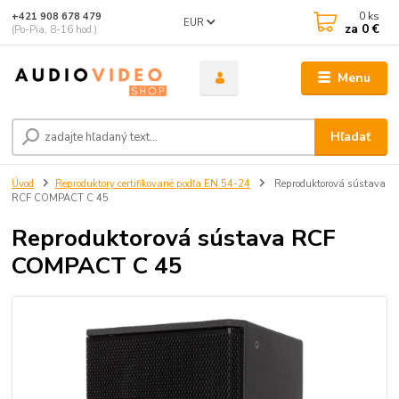
0
ks
+421 908 678 479
EUR
za
0 €
(Po-Pia, 8-16 hod.)
Menu
Hľadať
Úvod
Reproduktory certifikované podľa EN 54-24
Reproduktorová sústava
RCF COMPACT C 45
Reproduktorová sústava RCF
COMPACT C 45