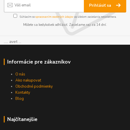
Prihlásiť sa
Súhlasím so
spracovaním osobných údajov
za účelom zasielania newslettera.
Môžete sa kedykoľvek odhlásiť. Zasielame raz za 14 dní.
..... avet ...
Informácie pre zákazníkov
O nás
Ako nakupovať
Obchodné podmienky
Kontakty
Blog
Najčítanejšie