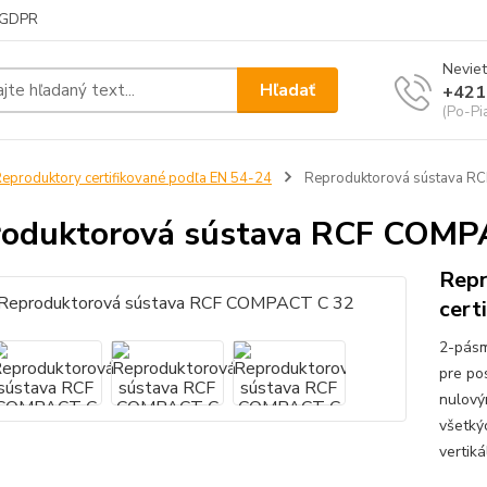
GDPR
Neviet
Hľadať
+421
(Po-Pi
eproduktory certifikované podľa EN 54-24
Reproduktorová sústava R
oduktorová sústava RCF COMP
Repr
cert
2-pásm
pre po
nulový
všetký
vertiká