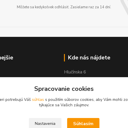
Môžete sa kedykoľvek odhlásiť. Zasielame raz za 14 dní.
nejšie
Kde nás nájdete
Hlučínska 6
83103 Bratislava
Spracovanie cookies
eri potrebujú Váš
súhlas
s použitím súborov cookies, aby Vám mohli zo
týkajúce sa Vašich záujmov.
Súhlasím
Nastavenia