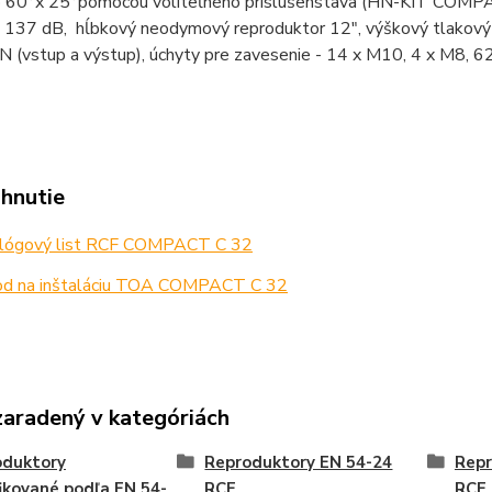
 60°x 25°pomocou voliteľného príslušenstava (HN-KIT COMPA
 137 dB, hĺbkový neodymový reproduktor 12", výškový tlakový
vstup a výstup), úchyty pre zavesenie - 14 x M10, 4 x M8, 620
ahnutie
lógový list RCF COMPACT C 32
d na inštaláciu TOA COMPACT C 32
zaradený v kategóriách
oduktory
Reproduktory EN 54-24
Repr
fikované podľa EN 54-
RCF
RCF