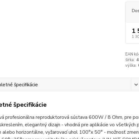
Dos
1 
1 3
EAN kó
šírka:
4
výška:
etné špecifikácie
tné špecifikácie
 profesionálna reproduktorová sústava 600W / 8 Ohm, pre poslu
kreslením, elegantný dizajn - vhodná pre aplikácie vo všetkých
e alebo horizontálne, vyžarovací uhol 100°x 50° - možnosť zme