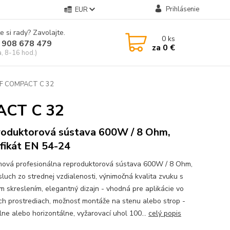
Prihlásenie
EUR
e si rady? Zavolajte.
0
ks
 908 678 479
za
0 €
a, 8-16 hod.)
CF COMPACT C 32
ACT C 32
oduktorová sústava 600W / 8 Ohm,
ifikát EN 54-24
ová profesionálna reproduktorová sústava 600W / 8 Ohm,
sluch zo strednej vzdialenosti, výnimočná kvalita zvuku s
m skreslením, elegantný dizajn - vhodná pre aplikácie vo
ch prostrediach, možnosť montáže na stenu alebo strop -
lne alebo horizontálne, vyžarovací uhol 100...
celý popis