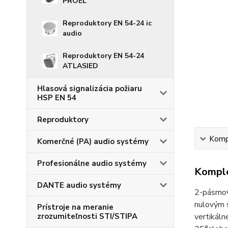
PROEL
Reproduktory EN 54-24 ic
audio
Reproduktory EN 54-24
ATLASIED
Hlasová signalizácia požiaru
HSP EN 54
Reproduktory
Kompl
Komerčné (PA) audio systémy
Profesionálne audio systémy
Komple
DANTE audio systémy
2-pásmová
nulovým s
Prístroje na meranie
zrozumiteľnosti STI/STIPA
vertikáln