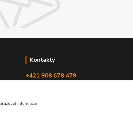
Kontakty
+421 908 678 479
(Po-Pia, 8-16 hod.)
info@audiovideoshop.sk
brazovať informácie