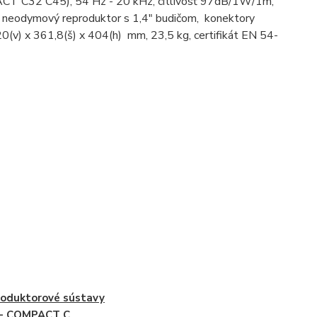
CT C32 C45), 54 Hz - 20 kHz, citlivosť 97dB/1W/1m,
 neodymový reproduktor s 1,4" budičom, konektory
(v) x 361,8(š) x 404(h) mm, 23,5 kg, certifikát EN 54-
oduktorové sústavy
 - COMPACT C