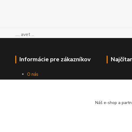
..... avet ...
Informácie pre zákazníkov
Najčíta
O nás
Ako nakupovať
Obchodné podmienky
Kontakty
Blog
Náš e-shop a partn