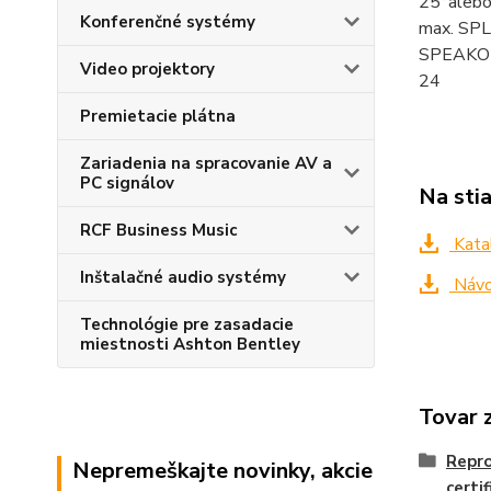
25°alebo
Konferenčné systémy
max. SPL
SPEAKON (
Video projektory
24
Premietacie plátna
Zariadenia na spracovanie AV a
PC signálov
Na sti
RCF Business Music
Kata
Inštalačné audio systémy
Návo
Technológie pre zasadacie
miestnosti Ashton Bentley
Tovar 
Repr
Nepremeškajte novinky, akcie
certi