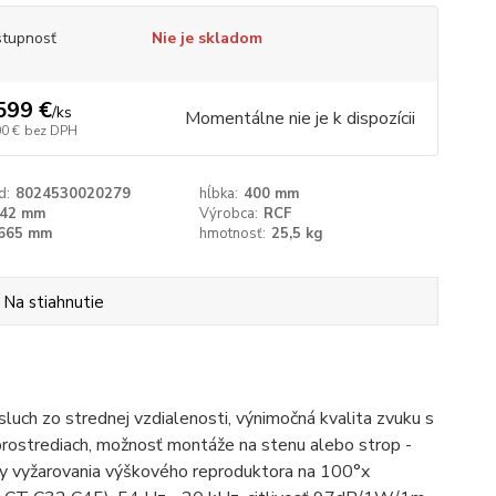
tupnosť
Nie je skladom
599 €
/
ks
Momentálne nie je k dispozícii
00 €
bez DPH
d:
8024530020279
hĺbka:
400 mm
42 mm
Výrobca:
RCF
665 mm
hmotnosť:
25,5 kg
Na stiahnutie
ch zo strednej vzdialenosti, výnimočná kvalita zvuku s
 prostrediach, možnosť montáže na stenu alebo strop -
ny vyžarovania výškového reproduktora na 100°x