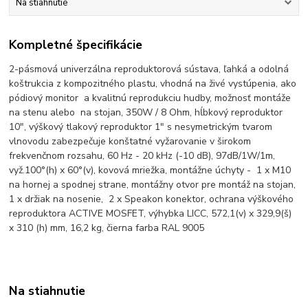
Na stiahnutie
Kompletné špecifikácie
2-pásmová univerzálna reproduktorová sústava, ľahká a odolná
koštrukcia z kompozitného plastu, vhodná na živé vystúpenia, ako
pódiový monitor a kvalitnú reprodukciu hudby, možnosť montáže
na stenu alebo na stojan, 350W / 8 Ohm, hĺbkový reproduktor
10", výškový tlakový reproduktor 1" s nesymetrickým tvarom
vlnovodu zabezpečuje konštatné vyžarovanie v širokom
frekvenčnom rozsahu, 60 Hz - 20 kHz (-10 dB), 97dB/1W/1m,
vyž.100°(h) x 60°(v), kovová mriežka, montážne úchyty - 1 x M10
na hornej a spodnej strane, montážny otvor pre montáž na stojan,
1 x držiak na nosenie, 2 x Speakon konektor, ochrana výškového
reproduktora ACTIVE MOSFET, výhybka LICC, 572,1(v) x 329,9(š)
x 310 (h) mm, 16,2 kg, čierna farba RAL 9005
Na stiahnutie