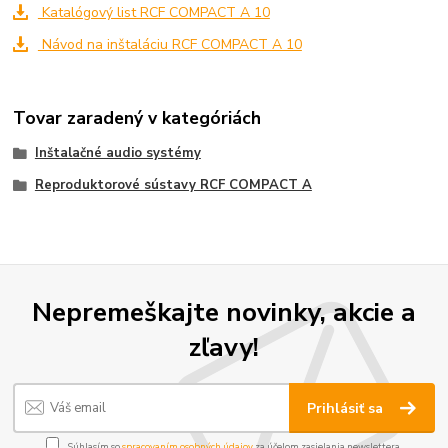
Katalógový list RCF COMPACT A 10
Návod na inštaláciu RCF COMPACT A 10
Tovar zaradený v kategóriách
Inštalačné audio systémy
Reproduktorové sústavy RCF COMPACT A
Nepremeškajte novinky, akcie a
zľavy!
Prihlásiť sa
Súhlasím so
spracovaním osobných údajov
za účelom zasielania newslettera.