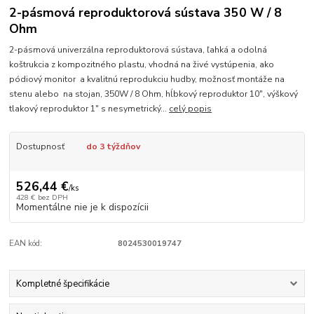
2-pásmová reproduktorová sústava 350 W / 8
Ohm
2-pásmová univerzálna reproduktorová sústava, ľahká a odolná
koštrukcia z kompozitného plastu, vhodná na živé vystúpenia, ako
pódiový monitor a kvalitnú reprodukciu hudby, možnosť montáže na
stenu alebo na stojan, 350W / 8 Ohm, hĺbkový reproduktor 10", výškový
tlakový reproduktor 1" s nesymetrický...
celý popis
Dostupnosť
do 3 týždňov
526,44 €
/
ks
428 €
bez DPH
Momentálne nie je k dispozícii
EAN kód:
8024530019747
Kompletné špecifikácie