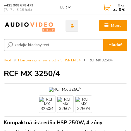
0
ks
+421 908 678 479
EUR
za
0 €
(Po-Pia, 8-16 hod.)
Menu
Hľadať
Úvod
Hlasová signalizácia požiaru HSP EN 54
RCF MX 3250/4
RCF MX 3250/4
Kompaktná ústredňa HSP 250W, 4 zóny