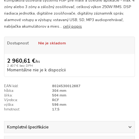
Kompaktná ústredňa systému HSP pre malé a stredné aplikácie - max. 4
zóny alebo 3 zóny a záložný zosilňovač, celkový výkon 250W RMS. DSP
riadiaca jednotka, digitálne zosilňovače, digitálny záznamník správ,
alarmové vstupy a výstupy, vstavaný USB, SD, MP3 audioprehrávač,
nabíjačka akumulátorov a mies...
celý popis
Dostupnosť
Nie je skladom
2 960,61 €
/
ks
2 407 €
bez DPH
Momentálne nie je k dispozícii
EAN kód:
8024530012687
hĺbka:
304 mm
šírka:
504 mm
Výrobca:
RCF
výška:
596 mm
hmotnosť:
17,5
Kompletné špecifikácie