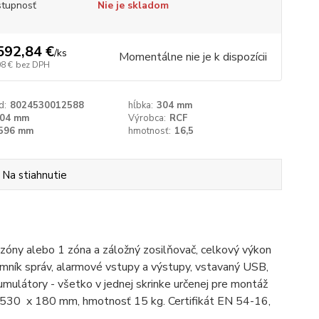
tupnosť
Nie je skladom
592,84 €
/
ks
Momentálne nie je k dispozícii
08 €
bez DPH
d:
8024530012588
hĺbka:
304 mm
04 mm
Výrobca:
RCF
596 mm
hmotnosť:
16,5
Na stiahnutie
óny alebo 1 zóna a záložný zosilňovač, celkový výkon
amník správ, alarmové vstupy a výstupy, vstavaný USB,
mulátory - všetko v jednej skrinke určenej pre montáž
 530 x 180 mm, hmotnosť 15 kg. Certifikát EN 54-16,