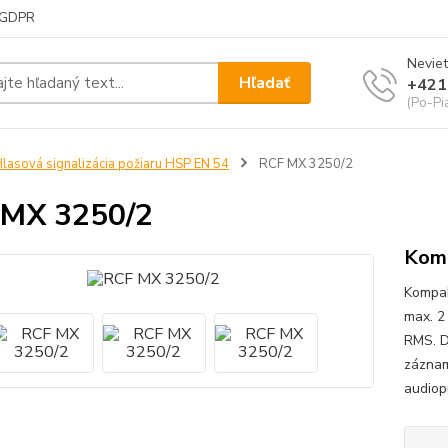
GDPR
Neviet
Hľadať
+421
(Po-Pi
lasová signalizácia požiaru HSP EN 54
RCF MX 3250/2
 MX 3250/2
Komp
Kompak
max. 2
RMS. DS
záznam
audiop