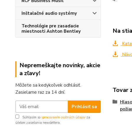
RCF Business Music
Inštalačné audio systémy
Technológie pre zasadacie
Na sti
miestnosti Ashton Bentley
Kata
Návo
Nepremeškajte novinky, akcie
a zľavy!
Môžete sa kedykoľvek odhlásiť.
Tovar 
Zasielame raz za 14 dní.
Hlaso
Prihlásiť sa
požia
Súhlasím so
spracovaním osobných údajov
za
účelom zasielania newslettera.