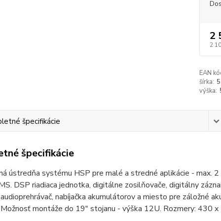
Dos
2 
2 1
EAN kó
šírka:
5
výška:
etné špecifikácie
tné špecifikácie
á ústredňa systému HSP pre malé a stredné aplikácie - max. 2 z
 DSP riadiaca jednotka, digitálne zosilňovače, digitálny zázn
udioprehrávač, nabíjačka akumulátorov a miesto pre záložné aku
. Možnosť montáže do 19" stojanu - výška 12U. Rozmery: 430 x