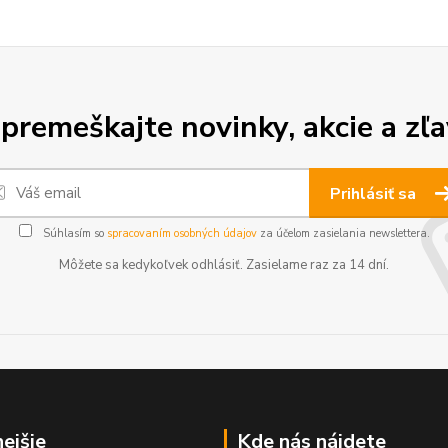
premeškajte novinky, akcie a zľa
Prihlásiť sa
Súhlasím so
spracovaním osobných údajov
za účelom zasielania newslettera.
Môžete sa kedykoľvek odhlásiť. Zasielame raz za 14 dní.
nejšie
Kde nás nájdete