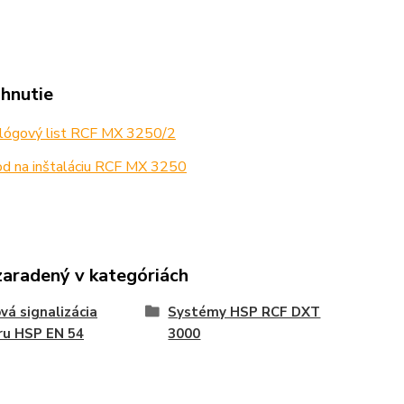
ahnutie
lógový list RCF MX 3250/2
d na inštaláciu RCF MX 3250
zaradený v kategóriách
vá signalizácia
Systémy HSP RCF DXT
ru HSP EN 54
3000