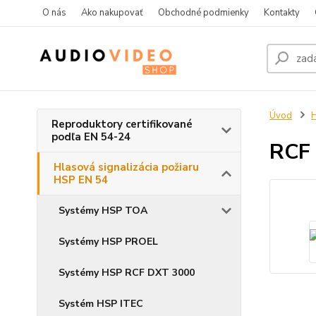
O nás
Ako nakupovať
Obchodné podmienky
Kontakty
Úvod
H
Reproduktory certifikované
podľa EN 54-24
RCF
Hlasová signalizácia požiaru
HSP EN 54
Systémy HSP TOA
Systémy HSP PROEL
Systémy HSP RCF DXT 3000
Systém HSP ITEC