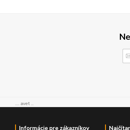
Ne
..... avet ...
Informácie pre zákazníkov
Najčíta