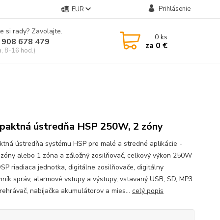
Prihlásenie
EUR
e si rady? Zavolajte.
0
ks
 908 678 479
za
0 €
a, 8-16 hod.)
aktná ústredňa HSP 250W, 2 zóny
tná ústredňa systému HSP pre malé a stredné aplikácie -
 zóny alebo 1 zóna a záložný zosilňovač, celkový výkon 250W
P riadiaca jednotka, digitálne zosilňovače, digitálny
ník správ, alarmové vstupy a výstupy, vstavaný USB, SD, MP3
rehrávač, nabíjačka akumulátorov a mies...
celý popis