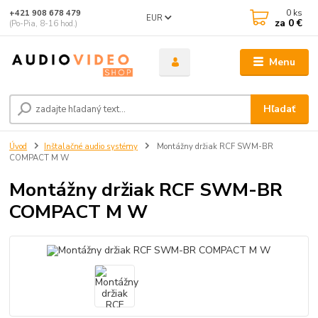
0
ks
+421 908 678 479
EUR
za
0 €
(Po-Pia, 8-16 hod.)
Menu
Hľadať
Úvod
Inštalačné audio systémy
Montážny držiak RCF SWM-BR
COMPACT M W
Montážny držiak RCF SWM-BR
COMPACT M W