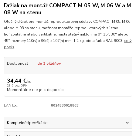
Držiak na montáž COMPACT M 05 W, M 06 W a M
08 W na stenu
Otočný držiak pre montáž reproduktorovej sústavy COMPACT M 05, M 06
alebo M 08 na stenu, možnosť montáže reproduktorových sústav
horizontálne alebo vertikálne, nastaviteľný náklon na 0°, 15°, 30° alebo
45°, rozmery 110(v) x 96(š) x 107(h) mm, 1,2 kg, biela farba RAL 9003
celý
popis
Dostupnosť
do 3 týždňov
34,44 €
/
ks
28 €
bez DPH
Momentálne nie je k dispozícii
EAN kód:
8024530018863
Kompletné špecifikácie