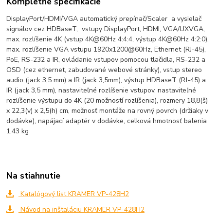
Kompletné špecifikácie
DisplayPort/HDMI/VGA automatický prepínač/Scaler a vysielač
signálov cez HDBaseT, vstupy DisplayPort, HDMI, VGA/UXVGA,
max. rozlíšenie 4K (vstup 4K@60Hz 4:4:4, výstup 4K@60Hz 4:2:0),
max. rozlíšenie VGA vstupu 1920x1200@60Hz, Ethernet (RJ-45),
PoE, RS-232 a IR, ovládanie vstupov pomocou tlačidla, RS-232 a
OSD (cez ethernet, zabudované webové stránky), vstup stereo
audio (jack 3,5 mm) a IR (jack 3,5mm), výstup HDBaseT (RJ-45) a
IR (jack 3,5 mm), nastaviteľné rozlíšenie vstupov, nastaviteľné
rozlíšenie výstupu do 4K (20 možností rozlíšenia), rozmery 18,8(š)
x 22,3(v) x 2,5(h) cm, možnosť montáže na rovný povrch (držiaky v
dodávke), napájací adaptér v dodávke, celková hmotnosť balenia
1,43 kg
Na stiahnutie
Katalógový list KRAMER VP-428H2
Návod na inštaláciu KRAMER VP-428H2