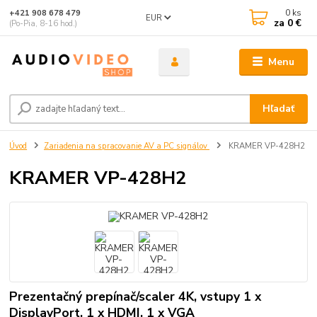
0
ks
+421 908 678 479
EUR
za
0 €
(Po-Pia, 8-16 hod.)
Menu
Hľadať
Úvod
Zariadenia na spracovanie AV a PC signálov
KRAMER VP-428H2
KRAMER VP-428H2
Prezentačný prepínač/scaler 4K, vstupy 1 x
DisplayPort, 1 x HDMI, 1 x VGA