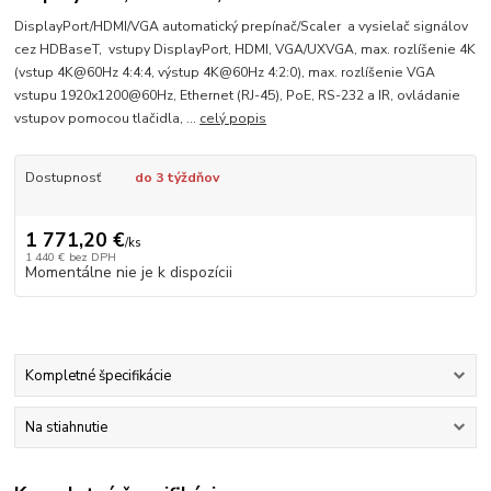
DisplayPort/HDMI/VGA automatický prepínač/Scaler a vysielač signálov
cez HDBaseT, vstupy DisplayPort, HDMI, VGA/UXVGA, max. rozlíšenie 4K
(vstup 4K@60Hz 4:4:4, výstup 4K@60Hz 4:2:0), max. rozlíšenie VGA
vstupu 1920x1200@60Hz, Ethernet (RJ-45), PoE, RS-232 a IR, ovládanie
vstupov pomocou tlačidla, ...
celý popis
Dostupnosť
do 3 týždňov
1 771,20 €
/
ks
1 440 €
bez DPH
Momentálne nie je k dispozícii
Kompletné špecifikácie
Na stiahnutie