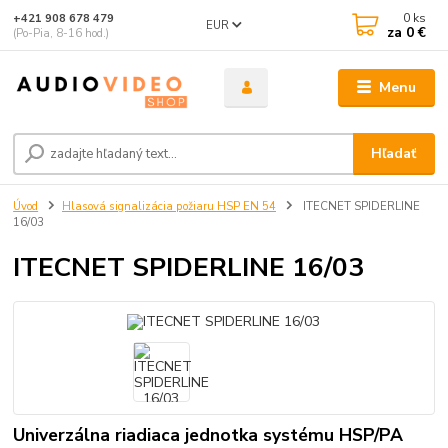
0
ks
+421 908 678 479
EUR
za
0 €
(Po-Pia, 8-16 hod.)
Menu
Hľadať
Úvod
Hlasová signalizácia požiaru HSP EN 54
ITECNET SPIDERLINE
16/03
ITECNET SPIDERLINE 16/03
Univerzálna riadiaca jednotka systému HSP/PA