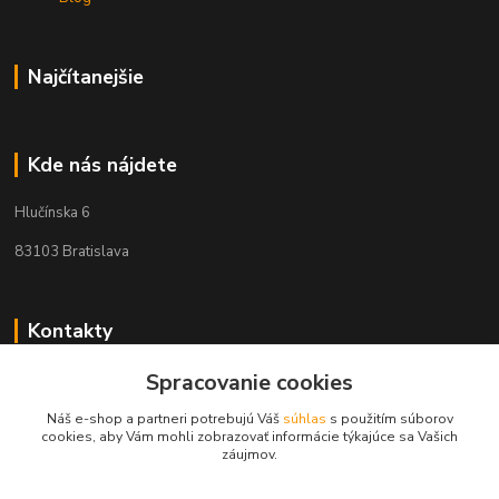
Najčítanejšie
Kde nás nájdete
Hlučínska 6
83103 Bratislava
Kontakty
Spracovanie cookies
+421 908 678 479
(Po-Pia, 8-16 hod.)
Náš e-shop a partneri potrebujú Váš
súhlas
s použitím súborov
cookies, aby Vám mohli zobrazovať informácie týkajúce sa Vašich
info@audiovideoshop.sk
záujmov.