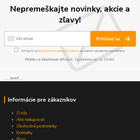
Nepremeškajte novinky, akcie a
zľavy!
Prihlásiť sa
Súhlasím so
spracovaním osobných údajov
za účelom zasielania newslettera.
Môžete sa kedykoľvek odhlásiť. Zasielame raz za 14 dní.
..... avet ...
Informácie pre zákazníkov
O nás
Ako nakupovať
Obchodné podmienky
Kontakty
Blog