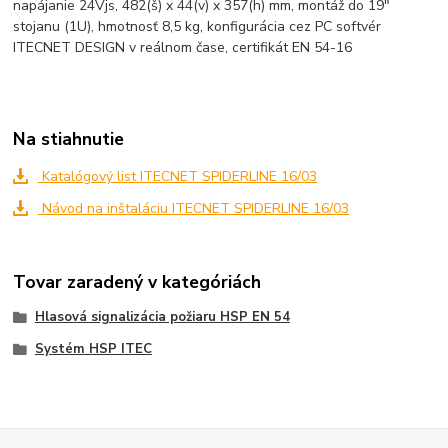
napájanie 24Vjs, 482(š) x 44(v) x 357(h) mm, montáž do 19"
stojanu (1U), hmotnosť 8,5 kg, konfigurácia cez PC softvér
ITECNET DESIGN v reálnom čase, certifikát EN 54-16
Na stiahnutie
Katalógový list ITECNET SPIDERLINE 16/03
Návod na inštaláciu ITECNET SPIDERLINE 16/03
Tovar zaradený v kategóriách
Hlasová signalizácia požiaru HSP EN 54
Systém HSP ITEC