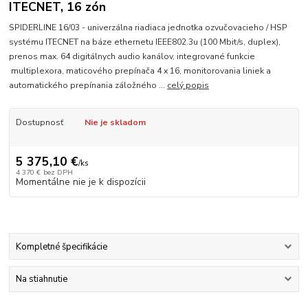
ITECNET, 16 zón
SPIDERLINE 16/03 - univerzálna riadiaca jednotka ozvučovacieho / HSP
systému ITECNET na báze ethernetu IEEE802.3u (100 Mbit/s, duplex),
prenos max. 64 digitálnych audio kanálov, integrované funkcie
multiplexora, maticového prepínača 4 x 16, monitorovania liniek a
automatického prepínania záložného ...
celý popis
Dostupnosť
Nie je skladom
5 375,10 €
/
ks
4 370 €
bez DPH
Momentálne nie je k dispozícii
Kompletné špecifikácie
Na stiahnutie