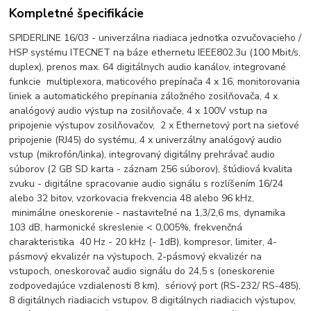
Kompletné špecifikácie
SPIDERLINE 16/03 - univerzálna riadiaca jednotka ozvučovacieho /
HSP systému ITECNET na báze ethernetu IEEE802.3u (100 Mbit/s,
duplex), prenos max. 64 digitálnych audio kanálov, integrované
funkcie multiplexora, maticového prepínača 4 x 16, monitorovania
liniek a automatického prepínania záložného zosilňovača, 4 x
analógový audio výstup na zosilňovače, 4 x 100V vstup na
pripojenie výstupov zosilňovačov, 2 x Ethernetový port na sieťové
pripojenie (RJ45) do systému, 4 x univerzálny analógový audio
vstup (mikrofón/linka), integrovaný digitálny prehrávač audio
súborov (2 GB SD karta - záznam 256 súborov), štúdiová kvalita
zvuku - digitálne spracovanie audio signálu s rozlíšením 16/24
alebo 32 bitov, vzorkovacia frekvencia 48 alebo 96 kHz,
minimálne oneskorenie - nastaviteľné na 1,3/2,6 ms, dynamika
103 dB, harmonické skreslenie < 0,005%, frekvenčná
charakteristika 40 Hz - 20 kHz (- 1dB), kompresor, limiter, 4-
pásmový ekvalizér na výstupoch, 2-pásmový ekvalizér na
vstupoch, oneskorovač audio signálu do 24,5 s (oneskorenie
zodpovedajúce vzdialenosti 8 km), sériový port (RS-232/ RS-485),
8 digitálnych riadiacich vstupov, 8 digitálnych riadiacich výstupov,