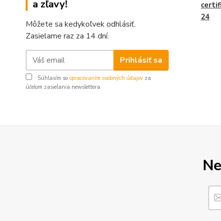
a zľavy!
certi
24
Môžete sa kedykoľvek odhlásiť.
Zasielame raz za 14 dní.
Prihlásiť sa
Súhlasím so
spracovaním osobných údajov
za
účelom zasielania newslettera.
Ne