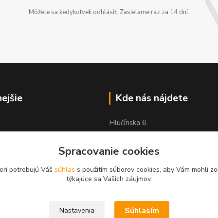
Môžete sa kedykoľvek odhlásiť. Zasielame raz za 14 dní.
nejšie
Kde nás nájdete
Hlučínska 6
83103 Bratislava
Spracovanie cookies
eri potrebujú Váš
súhlas
s použitím súborov cookies, aby Vám mohli zo
týkajúce sa Vašich záujmov.
Súhlasím
Nastavenia