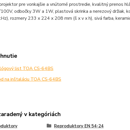
rojektor pre vonkajšie a vnútorné prostredie, kvalitný prenos hl
100V, odbočky 3W a 1W, plastová skrinka a nerezový držiak, k
kHz), rozmery 233 x 224 x 208 mm (š x v x h), sivá farba, kerami
ahnutie
lógový list TOA CS-64BS
d na inštaláciu TOA CS-64BS
zaradený v kategóriách
oduktory
Reproduktory EN 54-24