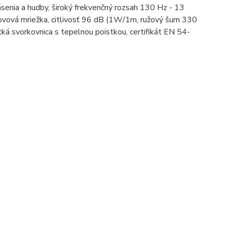
ásenia a hudby, široký frekvenčný rozsah 130 Hz - 13
ovová mriežka, citlivosť 96 dB (1W/1m, ružový šum 330
cká svorkovnica s tepelnou poistkou, certifikát EN 54-