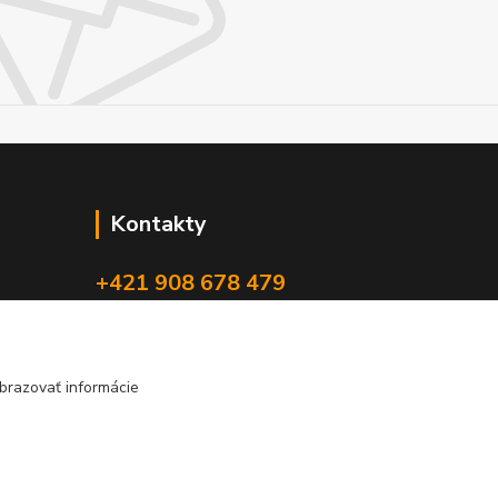
Kontakty
+421 908 678 479
(Po-Pia, 8-16 hod.)
info@audiovideoshop.sk
brazovať informácie