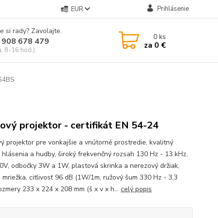
Prihlásenie
EUR
e si rady? Zavolajte.
0
ks
 908 678 479
za
0 €
a, 8-16 hod.)
-64BS
ový projektor - certifikát EN 54-24
ý projektor pre vonkajšie a vnútorné prostredie, kvalitný
 hlásenia a hudby, široký frekvenčný rozsah 130 Hz - 13 kHz,
V, odbočky 3W a 1W, plastová skrinka a nerezový držiak,
 mriežka, citlivosť 96 dB (1W/1m, ružový šum 330 Hz - 3,3
rozmery 233 x 224 x 208 mm (š x v x h...
celý popis