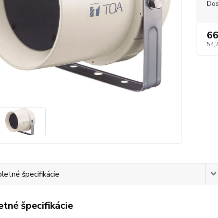
Dos
66
54,
etné špecifikácie
tné špecifikácie