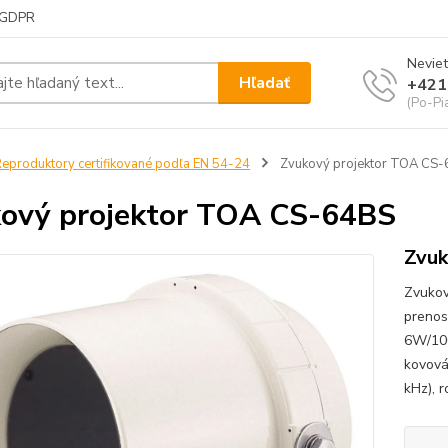
GDPR
Neviet
Hľadať
+421
(Po-Pi
eproduktory certifikované podľa EN 54-24
Zvukový projektor TOA CS
ový projektor TOA CS-64BS
Zvuk
Zvukov
prenos
6W/100
kovová
kHz), 