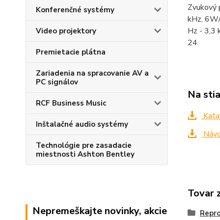
Zvukový p
Konferenčné systémy
kHz, 6W/
Hz - 3,3 
Video projektory
24.
Premietacie plátna
Zariadenia na spracovanie AV a
PC signálov
Na sti
RCF Business Music
Kata
Inštalačné audio systémy
Návo
Technológie pre zasadacie
miestnosti Ashton Bentley
Tovar 
Nepremeškajte novinky, akcie
Repr