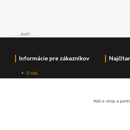
..... avet ...
Informácie pre zákazníkov
Najčíta
O nás
Ako nakupovať
Obchodné podmienky
Kontakty
Blog
Náš e-shop a partn