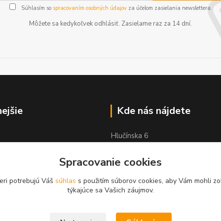
Súhlasím so
spracovaním osobných údajov
za účelom zasielania newslettera.
Môžete sa kedykoľvek odhlásiť. Zasielame raz za 14 dní.
nejšie
Kde nás nájdete
Hlučínska 6
83103 Bratislava
Spracovanie cookies
eri potrebujú Váš
súhlas
s použitím súborov cookies, aby Vám mohli zo
týkajúce sa Vašich záujmov.