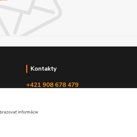
Kontakty
+421 908 678 479
(Po-Pia, 8-16 hod.)
info@audiovideoshop.sk
brazovať informácie