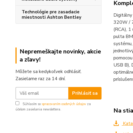
Komple
Technológie pre zasadacie
Digitálny
miestnosti Ashton Bentley
320W / 7
(RCA), 1 
pulta BM 
systému, 
jednotliv
Nepremeškajte novinky, akcie
pomocou 
a zľavy!
USB B), D
Môžete sa kedykoľvek odhlásiť.
optimáln
Zasielame raz za 14 dní.
prísluše
Prihlásiť sa
Súhlasím so
spracovaním osobných údajov
za
Na sti
účelom zasielania newslettera.
Kata