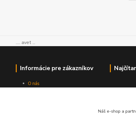
..... avet ...
Informácie pre zákazníkov
Najčíta
O nás
Ako nakupovať
Obchodné podmienky
Kontakty
Náš e-shop a partn
Blog