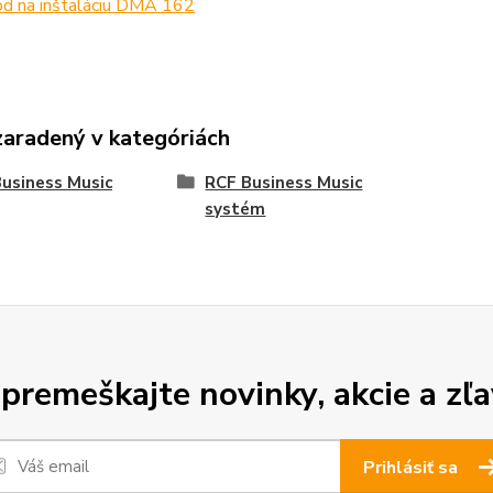
d na inštaláciu DMA 162
zaradený v kategóriách
usiness Music
RCF Business Music
systém
premeškajte novinky, akcie a zľa
Prihlásiť sa