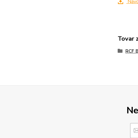
Návo
Tovar 
RCF B
Ne