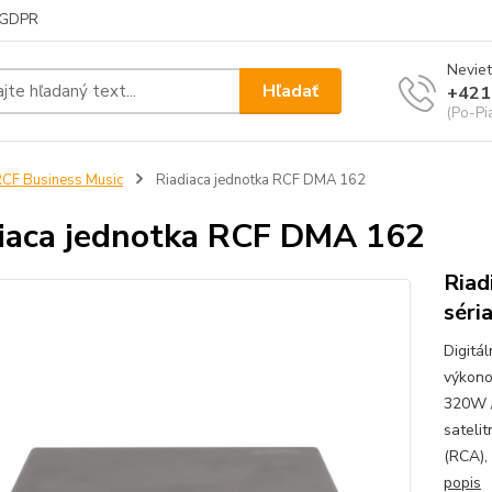
GDPR
Neviet
Hľadať
+421
(Po-Pi
CF Business Music
Riadiaca jednotka RCF DMA 162
iaca jednotka RCF DMA 162
Riad
séri
Digitá
výkono
320W /
sateli
(RCA), 
popis