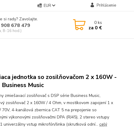
Prihlásenie
EUR
e si rady? Zavolajte.
0
ks
 908 678 479
za
0 €
a, 8-16 hod.)
iaca jednotka so zosilňovačom 2 x 160W -
a Business Music
lny zmiešavací zosilňovač s DSP série Business Music,
vý zosilňovač 2 x 160W / 4 Ohm, v mostíkovom zapojení 1 x
 70V, 4-kanálová zbernica CAT 5 na prepojenie so
tnými výkonovými zosilňovačmi DPA (RJ45), 2 stereo vstupy
1 univerzálny vstup mikrofón/linka (skrutková odní...
celý