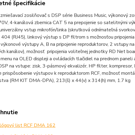
tné špecifikácie
 zmiešavací zosilňovač s DSP série Business Music, výkonový z
0V, 4-kanálová zbernica CAT 5 na prepojenie so satelitnými vý
univerzálny vstup mikrofón/linka (skrutková odnímateľná svorko
404 (RJ45), linkový výstup s DP filtrom s možnosťou pripojenia
výkonové výstupy A, B na pripojenie reproduktorov, 2 vstupy na 
ých kanálov), možnosť pripojenia voliteľnej jednotky RD Net bo
menu na OLED displeji a ovládacích tlačidiel na prednom panel
SP na vstupe: zisk, 3-pásmový ekvalizér, HP filter, kompresor, D
e prispôsobenie výstupov k reproduktorom RCF, možnosť montáž
nstva (RM KIT DMA-DPA), 213(š) x 44(v) x 314(h) mm, 1.7 kg
ahnutie
lógový list RCF DMA 162