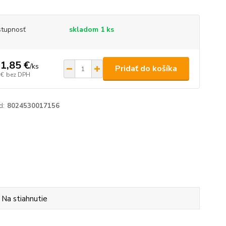
tupnosť
skladom 1 ks
1,85 €
/
ks
Pridať do košíka
 €
bez DPH
d:
8024530017156
Na stiahnutie