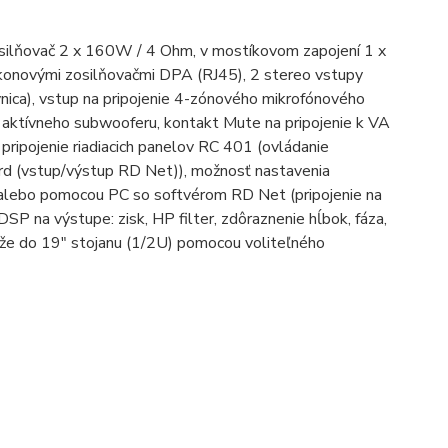
osilňovač 2 x 160W / 4 Ohm, v mostíkovom zapojení 1 x
konovými zosilňovačmi DPA (RJ45), 2 stereo vstupy
vnica), vstup na pripojenie 4-zónového mikrofónového
 aktívneho subwooferu, kontakt Mute na pripojenie k VA
pripojenie riadiacich panelov RC 401 (ovládanie
ard (vstup/výstup RD Net)), možnosť nastavenia
i alebo pomocou PC so softvérom RD Net (pripojenie na
SP na výstupe: zisk, HP filter, zdôraznenie hĺbok, fáza,
e do 19" stojanu (1/2U) pomocou voliteľného