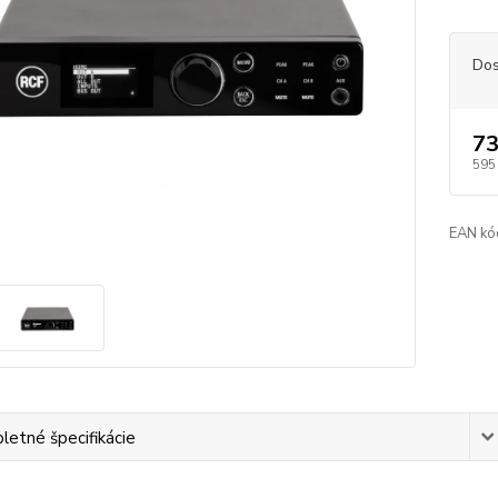
Dos
73
595
EAN kó
etné špecifikácie