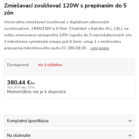
Zmiešavací zosilňovač 120W s prepínaním do 5
zón
Univerzálny zmiešavací zosilňovač s digitálnym výkonovým
zosilňovačom, 240W/100V a 4 Ohm, 5 tlačidiel + tlačidlo ALL CALL na
voľbu smerovania výstupného 100V signálu do 5 reproduktorových zón,
3 mikrofónne symetrické vstupy jack 6,3mm, vstup 1 s možnosťou
pripojenia mikrofónového pultu EC-380-EB (RJ...
celý popis
Dostupnosť
do 3 týždňov
380,44 €
/
ks
309,30 €
bez DPH
Momentálne nie je k dispozícii
Kompletné špecifikácie
Na stiahnutie