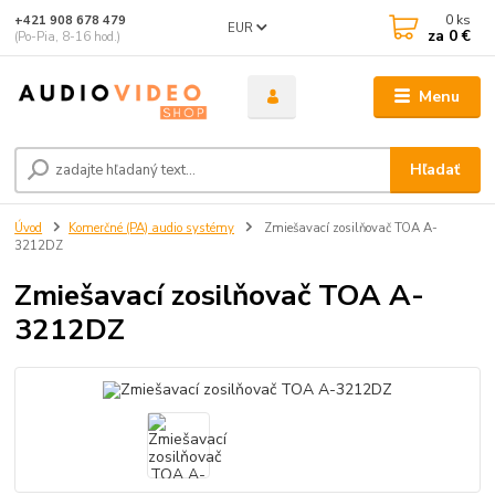
0
ks
+421 908 678 479
EUR
za
0 €
(Po-Pia, 8-16 hod.)
Menu
Hľadať
Úvod
Komerčné (PA) audio systémy
Zmiešavací zosilňovač TOA A-
3212DZ
Zmiešavací zosilňovač TOA A-
3212DZ