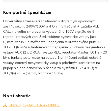
Kompletné špecifikácie
Univerzálny zmiešavací zosilňovač s digitálnym výkonovým
zosilňovačom, 240W/100V a 4 Ohm, 5 tlačidiel + tlačidlo ALL
CALL na voľbu smerovania výstupného 100V signálu do 5
reproduktorových zón, 3 mikrofónne symetrické vstupy jack
6,3mm, vstup 1 s možnosťou pripojenia mikrofónového pultu EC-
380-EB (RJ-45) a fantómového napájania, 2 linkové nesymetrické
vstupy AUX (2 x 2 RCA), výstup REC, regulátor Master, 50 Hz - 20
kHz, funkcia auto-mute na vstupe 1 pri hlásení potlačí ostatné
vstupy, externý nesymetrický vstup s prioritným kontaktom na
pripojenie poplachového hlásenia zo systému HSP, 420(š) x
100,9(v) x 357(h) mm, hmotnosť 4,9 kg
Na stiahnutie
Katalógový list TOA A-3200DZ