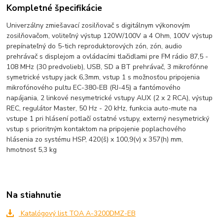
Kompletné špecifikácie
Univerzálny zmiešavací zosilňovač s digitálnym výkonovým
zosilňovačom, voliteľný výstup 120W/100V a 4 Ohm, 100V výstup
prepínateľný do 5-tich reproduktorových zón, zón, audio
prehrávač s displejom a ovládacími tlačidlami pre FM rádio 87,5 -
108 MHz (30 predvolieb), USB, SD a BT prehrávač, 3 mikrofónne
symetrické vstupy jack 6,3mm, vstup 1 s možnosťou pripojenia
mikrofónového pultu EC-380-EB (RJ-45) a fantómového
napájania, 2 linkové nesymetrické vstupy AUX (2 x 2 RCA), výstup
REC, regulátor Master, 50 Hz - 20 kHz, funkcia auto-mute na
vstupe 1 pri hlásení potlačí ostatné vstupy, externý nesymetrický
vstup s prioritným kontaktom na pripojenie poplachového
hlásenia zo systému HSP, 420(š) x 100,9(v) x 357(h) mm,
hmotnosť 5,3 kg
Na stiahnutie
Katalógový list TOA A-3200DMZ-EB