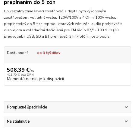
prepínaním do 5 zón
Univerzálny zmiešavací zosilňovač s digitálnym výkonovým
zosilňovačom, voliteľný výstup 120W/100V a 4 Ohm, 100V výstup
prepínateľný do 5-tich reproduktorových zón, zón, audio prehrávač s
displejom a ovládacími tlačidlami pre FM rádio 87,5 - 108 MHz (30
predvolieb), USB, SD a BT prehrávač, 3 mikrofón...
celý popis
Dostupnosť
do 3 týždňov
506,39 €
/
ks
411,70 €
bez DPH
Momentálne nie je k dispozícii
Kompletné špecifikácie
Na stiahnutie