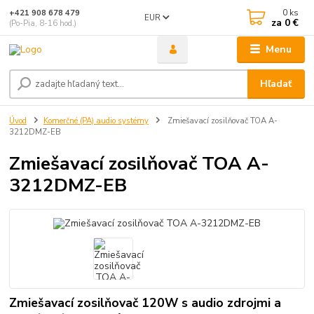
0
ks
+421 908 678 479
EUR
za
0 €
(Po-Pia, 8-16 hod.)
Menu
Hľadať
Úvod
Komerčné (PA) audio systémy
Zmiešavací zosilňovač TOA A-
3212DMZ-EB
Zmiešavací zosilňovač TOA A-
3212DMZ-EB
Zmiešavací zosilňovač 120W s audio zdrojmi a