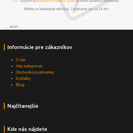
Súhlasím so
spracovaním osobných údajov
za účelom zasielania newslettera.
Môžete sa kedykoľvek odhlásiť. Zasielame raz za 14 dní.
..... avet ...
Informácie pre zákazníkov
O nás
Ako nakupovať
Obchodné podmienky
Kontakty
Blog
Najčítanejšie
Kde nás nájdete