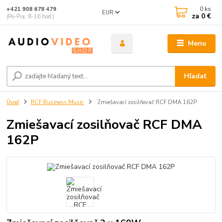
0
ks
+421 908 678 479
EUR
za
0 €
(Po-Pia, 8-16 hod.)
Menu
Hľadať
Úvod
RCF Business Music
Zmiešavací zosilňovač RCF DMA 162P
Zmiešavací zosilňovač RCF DMA
162P