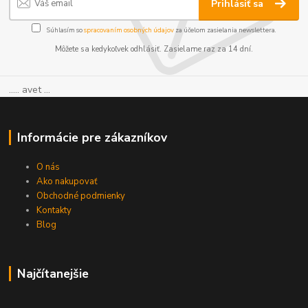
Prihlásiť sa
Súhlasím so
spracovaním osobných údajov
za účelom zasielania newslettera.
Môžete sa kedykoľvek odhlásiť. Zasielame raz za 14 dní.
..... avet ...
Informácie pre zákazníkov
O nás
Ako nakupovať
Obchodné podmienky
Kontakty
Blog
Najčítanejšie