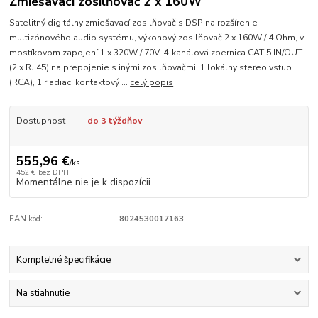
Zmiešavací zosilňovač 2 x 160W
Satelitný digitálny zmiešavací zosilňovač s DSP na rozšírenie
multizónového audio systému, výkonový zosilňovač 2 x 160W / 4 Ohm, v
mostíkovom zapojení 1 x 320W / 70V, 4-kanálová zbernica CAT 5 IN/OUT
(2 x RJ 45) na prepojenie s inými zosilňovačmi, 1 lokálny stereo vstup
(RCA), 1 riadiaci kontaktový ...
celý popis
Dostupnosť
do 3 týždňov
555,96 €
/
ks
452 €
bez DPH
Momentálne nie je k dispozícii
EAN kód:
8024530017163
Kompletné špecifikácie
Na stiahnutie