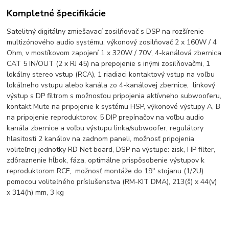
Kompletné špecifikácie
Satelitný digitálny zmiešavací zosilňovač s DSP na rozšírenie
multizónového audio systému, výkonový zosilňovač 2 x 160W / 4
Ohm, v mostíkovom zapojení 1 x 320W / 70V, 4-kanálová zbernica
CAT 5 IN/OUT (2 x RJ 45) na prepojenie s inými zosilňovačmi, 1
lokálny stereo vstup (RCA), 1 riadiaci kontaktový vstup na voľbu
lokálneho vstupu alebo kanála zo 4-kanálovej zbernice, linkový
výstup s DP filtrom s možnosťou pripojenia aktívneho subwooferu,
kontakt Mute na pripojenie k systému HSP, výkonové výstupy A, B
na pripojenie reproduktorov, 5 DIP prepínačov na voľbu audio
kanála zbernice a voľbu výstupu linka/subwoofer, regulátory
hlasitosti 2 kanálov na zadnom paneli, možnosť pripojenia
voliteľnej jednotky RD Net board, DSP na výstupe: zisk, HP filter,
zdôraznenie hĺbok, fáza, optimálne prispôsobenie výstupov k
reproduktorom RCF, možnosť montáže do 19" stojanu (1/2U)
pomocou voliteľného príslušenstva (RM-KIT DMA), 213(š) x 44(v)
x 314(h) mm, 3 kg