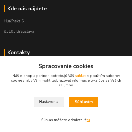
Kde nás nájdete
Hlučínska 6
83103 Bratislava
Kontakty
Spracovanie cookies
+421 908 678 479
(Po-Pia, 8-16 hod.)
Náš e-shop a partneri potrebujú Váš
súhlas
s použitím súborov
cookies, aby Vám mohli zobrazovať informácie týkajúce sa Vašich
info@audiovideoshop.sk
záujmov.
Súhlasím
Nastavenia
Súhlas môžete odmietnuť
tu
.
Vytvorené na
Eshop-rychlo.sk