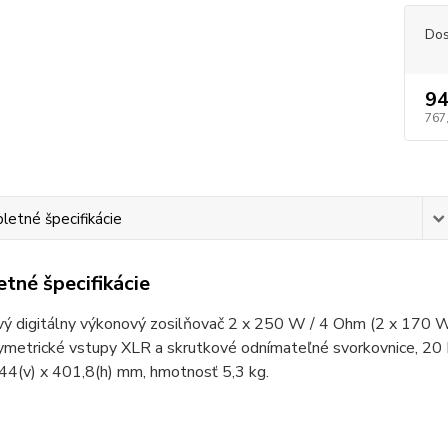
Dos
94
767
etné špecifikácie
tné špecifikácie
vý digitálny výkonový zosilňovač 2 x 250 W / 4 Ohm (2 x 170 
ymetrické vstupy XLR a skrutkové odnímateľné svorkovnice, 20 H
 44(v) x 401,8(h) mm, hmotnosť 5,3 kg.