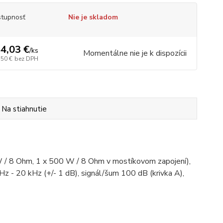
tupnosť
Nie je skladom
4,03 €
/
ks
Momentálne nie je k dispozícii
,50 €
bez DPH
Na stiahnutie
W / 8 Ohm, 1 x 500 W / 8 Ohm v mostíkovom zapojení),
z - 20 kHz (+/- 1 dB), signál/šum 100 dB (krivka A),