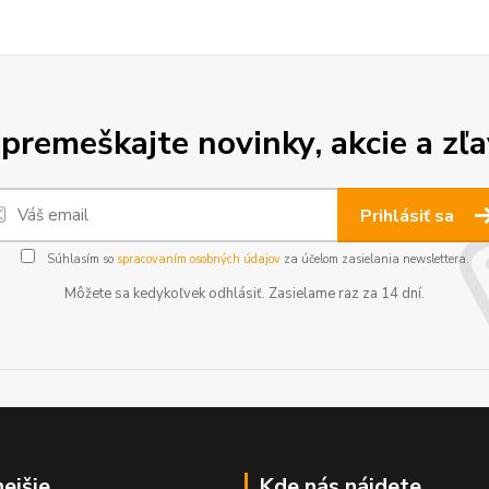
premeškajte novinky, akcie a zľa
Prihlásiť sa
Súhlasím so
spracovaním osobných údajov
za účelom zasielania newslettera.
Môžete sa kedykoľvek odhlásiť. Zasielame raz za 14 dní.
nejšie
Kde nás nájdete