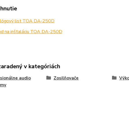
ahnutie
lógový list TOA DA-250D
d na inštaláciu TOA DA-250D
zaradený v kategóriách
sionálne audio
Zosilňovače
Výko
émy