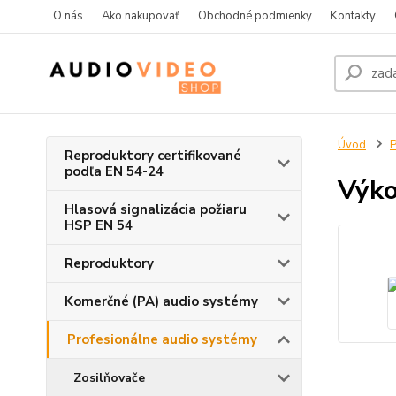
O nás
Ako nakupovať
Obchodné podmienky
Kontakty
Úvod
P
Reproduktory certifikované
podľa EN 54-24
Výko
Hlasová signalizácia požiaru
HSP EN 54
Reproduktory
Komerčné (PA) audio systémy
Profesionálne audio systémy
Zosilňovače