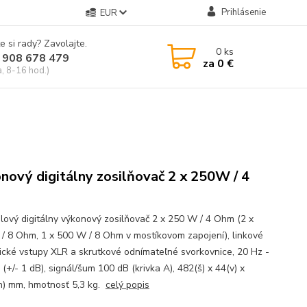
Prihlásenie
EUR
e si rady? Zavolajte.
0
ks
 908 678 479
za
0 €
a, 8-16 hod.)
nový digitálny zosilňovač 2 x 250W / 4
lový digitálny výkonový zosilňovač 2 x 250 W / 4 Ohm (2 x
/ 8 Ohm, 1 x 500 W / 8 Ohm v mostíkovom zapojení), linkové
ické vstupy XLR a skrutkové odnímateľné svorkovnice, 20 Hz -
(+/- 1 dB), signál/šum 100 dB (krivka A), 482(š) x 44(v) x
h) mm, hmotnosť 5,3 kg.
celý popis