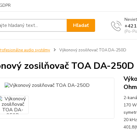
GDPR
Neviet
Hľadať
+421
(Po-Pi
rofesionálne audio systémy
Výkonový zosilňovač TOA DA-250D
nový zosilňovač TOA DA-250D
Výko
Ohm
2-kaná
170 W 
symetr
20 kHz 
401,8(