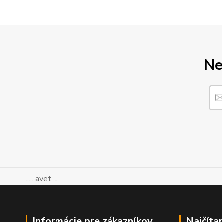
Ne
..... avet ...
Informácie pre zákazníkov
Najčíta