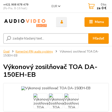
0
ks
+421 908 678 479
EUR
za
0 €
(Po-Pia, 8-16 hod.)
Menu
Hľadať
Úvod
Komerčné (PA) audio systémy
Výkonový zosilňovač TOA DA-
150EH-EB
Výkonový zosilňovač TOA DA-
150EH-EB