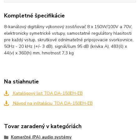
Kompletné špecifikácie
8-kanálový digitálny výkonový zosilňovač 8 x 150W/100V a 70V,
elektronicky symetrické vstupy, samostatné regulátory hlasitosti
pre každý vstup, skrutkové odnímateľné pripojovacie svorkovnice,
50Hz - 20 kHz (+/- 3 dB), signál/šum 95 dB (krivka A), 483(š) x
44(v) x 360(h) mm, hmotnosť 7,3 kg
Na stiahnutie
Katalógový list TOA DA-150EH-EB
Návod na inštaláciu TOA DA-150EH-EB
Tovar zaradený v kategóriách
Komerčné (PA) audio systémy