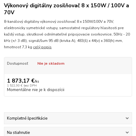
Výkonový digitálny zosilňovač 8 x 150W / 100V a
70V
8-kanálový digitálny výkonový zosilňovač 8 x 150W/100V a 70V,
elektronicky symetrické vstupy, samostatné regulátory hlasitosti pre
každý vstup, skrutkové odnímateľné pripojovacie svorkovnice, 50Hz - 20
kHz (+/- 3 dB), signál/šum 95 dB (krivka A), 483(š) x 44(v) x 360(h) mm,
hmotnosť 7,3 kg
celý popis
Dostupnosť
Nie je skladom
1 873,17 €
/
ks
1 522,90 €
bez DPH
Momentálne nie je k dispozícii
Kompletné špecifikácie
Na stiahnutie